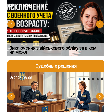
2026-08-06
2
Виключення з військового обліку за віком:
Сп
чи можл
ос
Судебные решения
2026-08-06
2