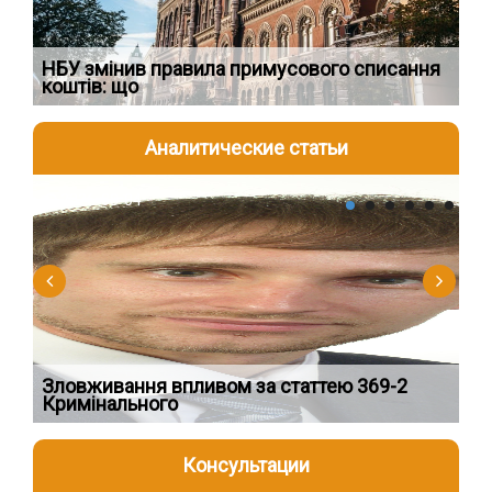
НБУ змінив правила примусового списання
Як
коштів: що
шк
Аналитические статьи
2026-08-04
2
Зловживання впливом за статтею 369-2
Пе
Кримінального
пі
Консультации