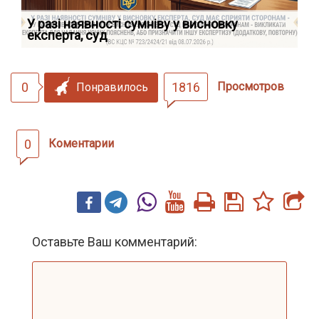
У разі наявності сумніву у висновку
Як
експерта, суд
вк
0
1816
Просмотров
Понравилось
0
Коментарии
Оставьте Ваш комментарий: