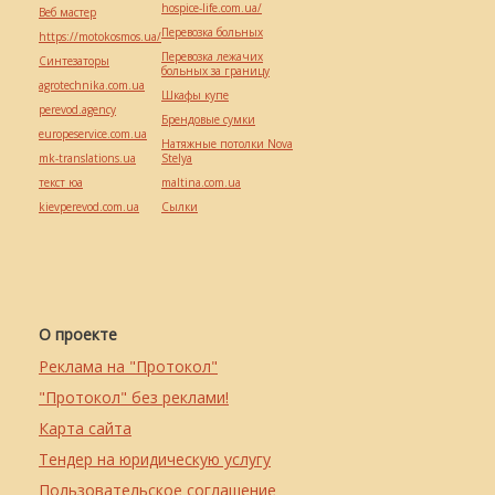
hospice-life.com.ua/
Веб мастер
Перевозка больных
https://motokosmos.ua/
Перевозка лежачих
Синтезаторы
больных за границу
agrotechnika.com.ua
Шкафы купе
perevod.agency
Брендовые сумки
europeservice.com.ua
Натяжные потолки Nova
mk-translations.ua
Stelya
текст юа
maltina.com.ua
kievperevod.com.ua
Cылки
О проекте
Реклама на "Протокол"
"Протокол" без реклами!
Карта сайта
Тендер на юридическую услугу
Пользовательское соглашение