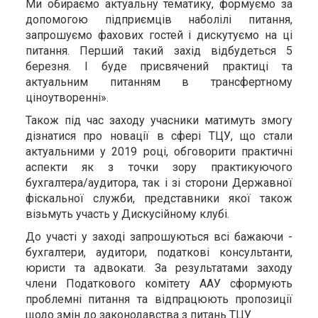
Ми обираємо актуальну тематику, формуємо за
допомогою підприємців наболілі питання,
запрошуємо фахових гостей і дискутуємо на ці
питання. Перший такий захід відбудеться 5
березня. І буде присвячений практиці та
актуальним питанням в трансфертному
ціноутворенні».
Також під час заходу учасники матимуть змогу
дізнатися про новації в сфері ТЦУ, що стали
актуальними у 2019 році, обговорити практичні
аспекти як з точки зору практикуючого
бухгалтера/аудитора, так і зі сторони Державної
фіскальної служби, представники якої також
візьмуть участь у Дискусійному клубі.
До участі у заході запрошуються всі бажаючи -
бухгалтери, аудитори, податкові консультанти,
юристи та адвокати. За результатами заходу
члени Податкового комітету ААУ сформують
проблемні питання та відпрацюють пропозиції
щодо змін до законодавства з питань ТЦУ.