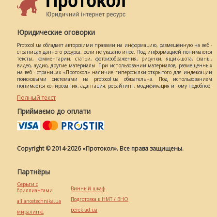
Юридические оговорки
Protocol.ua обладает авторскими правами на информацию, размещенную на веб -
страницах данного ресурса, если не указано иное. Под информацией понимаются
тексты, комментарии, статьи, фотоизображения, рисунки, ящик-шота, сканы,
видео, аудио, другие материалы. При использовании материалов, размещенных
на веб - страницах «Протокол» наличие гиперссылки открытого для индексации
поисковыми системами на protocol.ua обязательна. Под использованием
понимается копирования, адаптация, рерайтинг, модификация и тому подобное.
Полный текст
Приймаємо до оплати
Copyright © 2014-2026 «Протокол». Все права защищены.
Партнёры
Серьги с
Винный шкаф
бриллиантами
Подготовка к НМТ / ВНО
alliancetechnika.ua
pereklad.ua
миралинкс