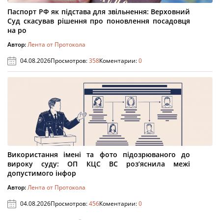
Паспорт РФ як підстава для звільнення: Верховний
Суд скасував рішення про поновлення посадовця
на ро
Автор:
Лента от Протокола
04.08.2026
Просмотров:
358
Коментарии:
0
Використання імені та фото підозрюваного до
вироку суду: ОП КЦС ВС роз’яснила межі
допустимого інфор
Автор:
Лента от Протокола
04.08.2026
Просмотров:
456
Коментарии:
0