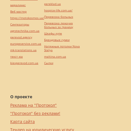
pereklad.ua
миралинкс
hospice-life.com.ua/
Веб мастер
Перевозка больных
https://motokosmos.ua/
Перевозка лежачих
Синтезаторы
больных за границу
agrotechnika.com.ua
Шкафы купе
perevod.agency
Брендовые сумки
europeservice.com.ua
Натяжные потолки Nova
mk-translations.ua
Stelya
текст юа
maltina.com.ua
kievperevod.com.ua
Cылки
О проекте
Реклама на "Протокол"
"Протокол" без реклами!
Карта сайта
Тендер на юридическую услугу