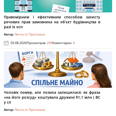
Правомірним і ефективним способом захисту
речових прав замовника на об’єкт будівництва в
разі їх осп
Автор:
Лента от Протокола
05.08.2026
Просмотров:
296
Коментарии:
0
Чоловік помер, але позика залишилася: як фраза
«на його розсуд» коштувала дружині $1,1 млн ( ВС
у сп
Автор:
Лента от Протокола