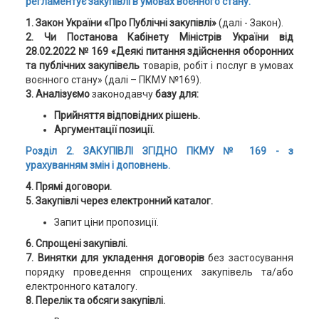
регламентує закупівлі в умовах воєнного стану.
1. Закон України «Про Публічні закупівлі»
(далі - Закон).
2. Чи Постанова Кабінету Міністрів України від
28.02.2022 № 169 «Деякі питання здійснення оборонних
та публічних закупівель
товарів, робіт і послуг в умовах
воєнного стану» (далі – ПКМУ №169).
3. Аналізуємо
законодавчу
базу для:
Прийняття відповідних рішень.
Аргументації позиції.
Розділ 2. ЗАКУПІВЛІ ЗГІДНО ПКМУ № 169 - з
урахуванням змін і доповнень.
4. Прямі договори.
5. Закупівлі через електронний каталог.
Запит ціни пропозиції.
6. Спрощені закупівлі.
7. Винятки для укладення договорів
без застосування
порядку проведення спрощених закупівель та/або
електронного каталогу.
8. Перелік та обсяги закупівлі.