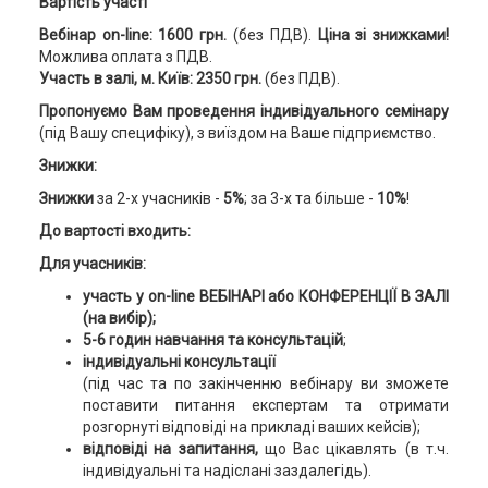
Вартість участі
Вебінар on-line: 1600 грн.
(без ПДВ).
Ціна зі знижками!
Можлива оплата з ПДВ.
Участь в залі, м. Київ: 2350 грн.
(без ПДВ).
Пропонуємо Вам проведення
індивідуального семінару
(під Вашу специфіку), з виїздом на Ваше підприємство.
Знижки:
Знижки
за 2-х учасників -
5%
; за 3-х та більше -
10%
!
До вартості входить:
Для учасників:
участь у on-line ВЕБІНАРІ або КОНФЕРЕНЦІЇ В ЗАЛІ
(на вибір);
5-6 годин навчання та консультацій
;
індивідуальні консультації
(під час та по закінченню вебінару ви зможете
поставити питання експертам та отримати
розгорнуті відповіді на прикладі ваших кейсів);
відповіді на запитання,
що Вас цікавлять
(в т.ч.
індивідуальні та надіслані заздалегідь).