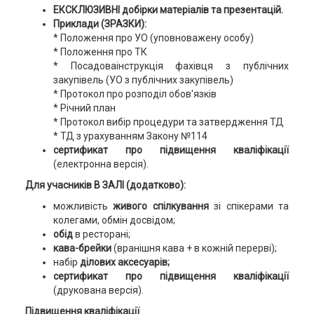
ЕКСКЛЮЗИВНІ добірки матеріалів та презентацій.
Приклади (ЗРАЗКИ):
* Положення про УО (уповноважену особу)
* Положення про ТК
* Посадоваінструкція фахівця з публічних
закупівель (УО з публічних закупівель)
* Протокол про розподіл обов'язків
* Річний план
* Протокол вибір процедури та затвердження ТД
* ТД з урахуванням Закону №114
сертификат про підвищення кваліфікації
(електронна версія).
Для учасників В ЗАЛІ (додатково):
можливість
живого спілкування
зі спікерами та
колегами, обмін досвідом;
обід
в ресторані;
кава-брейки
(вранішня кава + в кожній перерві);
набір
ділових аксесуарів;
сертификат
про підвищення кваліфікації
(друкована версія).
Підвищення кваліфікації