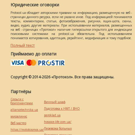
Юридические оговорки
Protocol.ua обладает авторскими правами на информацию, размещенную на веб -
страницах данного ресурса, если не указано иное. Под информацией понимаются
тексты, комментарии, статьи, фотоизображения, рисунки, ящик-шота, сканы,
видео, аудио, другие материалы. При использовании материалов, размещенных
на веб - страницах «Протокол» наличие гиперссылки открытого для индексации
поисковыми системами на protocol.ua обязательна. Под использованием
понимается копирования, адаптация, рерайтинг, модификация и тому подобное.
Полный текст
Приймаємо до оплати
Copyright © 2014-2026 «Протокол». Все права защищены.
Партнёры
Серьги с
Винный шкаф
бриллиантами
Подготовка к НМТ / ВНО
alliancetechnika.ua
pereklad.ua
миралинкс
hospice-life.com.ua/
Веб мастер
Перевозка больных
https://motokosmos.ua/
Перевозка лежачих