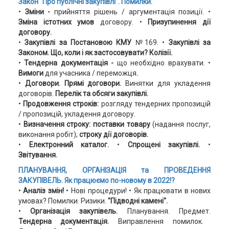
Закон "Про публічні закупівлі". Помилки.
•
Зміни -
прийняття рішень / аргументація позиції.
•
Зміна істотних умов
договору.
•
Призупинення дії
договору.
•
Закупівлі за Постановою КМУ
№169. •
Закупівлі за
Законом.
Що, коли і як застосовувати?
Колізії.
•
Тендерна документація -
що необхідно врахувати.
•
Вимоги
для учасника / переможця
.
•
Договори. Прямі договори.
Винятки для укладення
договорів.
Перелік та обсяги закупівлі.
•
Продовження строків:
розгляду тендерних пропозицій
/ пропозицій, укладення договору.
•
Визначення строку: поставки товару
(надання послуг,
виконання робіт);
строку дії договорів.
•
Електронний каталог.
•
Спрощені закупівлі.
•
Звітування.
ПЛАНУВАННЯ, ОРГАНІЗАЦІЯ та ПРОВЕДЕННЯ
ЗАКУПІВЕЛЬ. Як працюємо по-новому в 2022!?
•
Аналіз змін!
• Нові процедури! • Як працювати в нових
умовах? Помилки. Ризики.
"Підводні камені".
•
Організація закупівель.
Планування.
Предмет.
Тендерна документація.
Виправлення помилок.