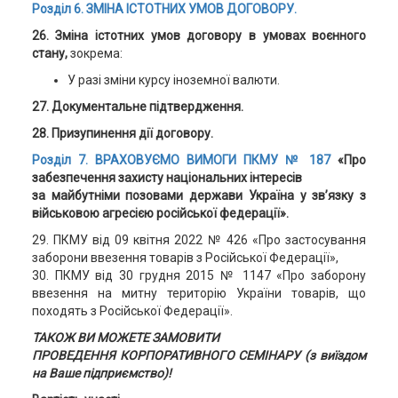
Розділ 6. ЗМІНА ІСТОТНИХ УМОВ ДОГОВОРУ.
26. Зміна істотних умов договору
в умовах воєнного
стану,
зокрема:
У разі зміни курсу іноземної валюти.
27. Документальне підтвердження.
28. Призупинення дії договору.
Розділ 7. ВРАХОВУЄМО ВИМОГИ ПКМУ № 187
«Про
забезпечення захисту національних інтересів
за майбутніми позовами держави Україна у зв’язку з
військовою агресією російської федерації».
29. ПКМУ від 09 квітня 2022 № 426 «Про застосування
заборони ввезення товарів з Російської Федерації»,
30. ПКМУ від 30 грудня 2015 № 1147 «Про заборону
ввезення на митну територію України товарів, що
походять з Російської Федерації».
ТАКОЖ ВИ МОЖЕТЕ ЗАМОВИТИ
ПРОВЕДЕННЯ КОРПОРАТИВНОГО СЕМІНАРУ (з виїздом
на Ваше підприємство)!