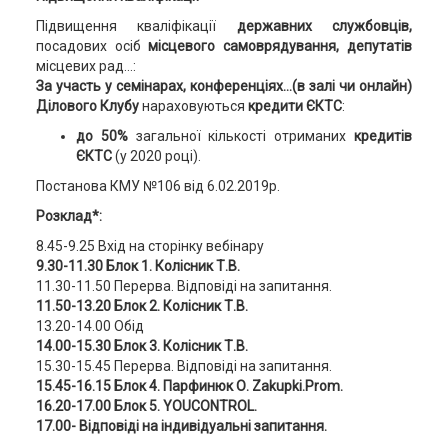
Підвищення кваліфікації
державних службовців,
посадових осіб
місцевого самоврядування, депутатів
місцевих рад…:
За участь у семінарах, конференціях…(в залі чи онлайн)
Ділового Клубу
нараховуються
кредити ЄКТС
:
до 50%
загальної кількості отриманих
кредитів
ЄКТС
(у 2020 році).
Постанова КМУ №106 від 6.02.2019р.
Розклад*:
8.45-9.25 Вхід на сторінку вебінару
9.30-11.30 Блок 1. Колісник Т.В.
11.30-11.50 Перерва. Відповіді на запитання.
11.50-13.20 Блок 2. Колісник Т.В.
13.20-14.00 Обід
14.00-15.30 Блок 3. Колісник Т.В.
15.30-15.45 Перерва. Відповіді на запитання.
15.45-16.15 Блок 4. Парфинюк О. Zakupki.Prom.
16.20-17.00 Блок 5. YOUCONTROL.
17.00- Відповіді на індивідуальні запитання.