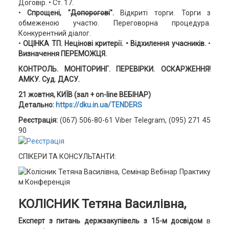
Договір. • Ст. 17.
•
Спрощені, "
Допорогові
".
Відкриті торги. Торги з
обмеженою участю. Переговорна процедура.
Конкурентний діалог.
•
ОЦІНКА ТП. Нецінові критерії. • Відхилення учасників.
•
Визначення ПЕРЕМОЖЦЯ.
КОНТРОЛЬ. МОНІТОРИНГ. ПЕРЕВІРКИ. ОСКАРЖЕННЯ!
АМКУ. Суд. ДАСУ.
21 жовтня, КИЇВ (зал + on-line ВЕБІНАР)
Детально:
https://dku.in.ua/TENDERS
Реєстрація:
(067) 506-80-61 Viber Telegram, (095) 271 45
90
СПІКЕРИ ТА КОНСУЛЬТАНТИ:
КОЛІСНИК Тетяна Василівна,
Експерт з питань держзакупівель з 15-м досвідом
в