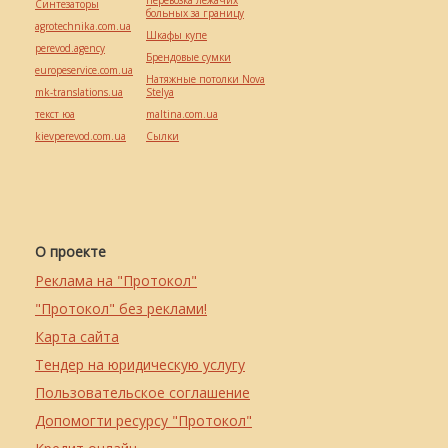
Синтезаторы
больных за границу
agrotechnika.com.ua
Шкафы купе
perevod.agency
Брендовые сумки
europeservice.com.ua
Натяжные потолки Nova
mk-translations.ua
Stelya
текст юа
maltina.com.ua
kievperevod.com.ua
Cылки
О проекте
Реклама на "Протокол"
"Протокол" без реклами!
Карта сайта
Тендер на юридическую услугу
Пользовательское соглашение
Допомогти ресурсу "Протокол"