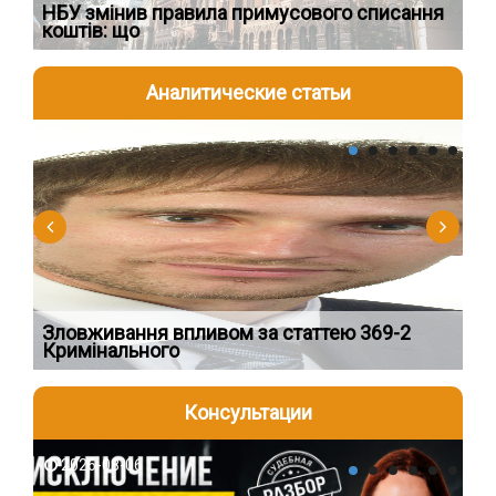
НБУ змінив правила примусового списання
Як
коштів: що
шк
Аналитические статьи
2026-08-04
2
Зловживання впливом за статтею 369-2
Пе
Кримінального
пі
Консультации
2026-08-06
2