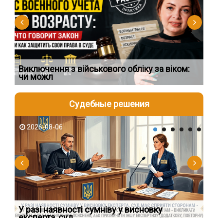
Виключення з військового обліку за віком:
Сп
чи можл
ос
Судебные решения
2026-08-06
2
У разі наявності сумніву у висновку
Як
експерта, суд
вк