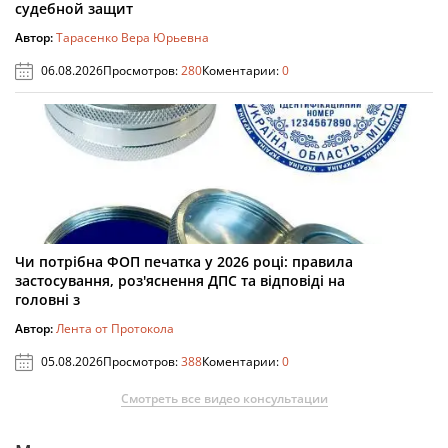
судебной защит
Автор:
Тарасенко Вера Юрьевна
06.08.2026
Просмотров:
280
Коментарии:
0
Чи потрібна ФОП печатка у 2026 році: правила
застосування, роз'яснення ДПС та відповіді на
головні з
Автор:
Лента от Протокола
05.08.2026
Просмотров:
388
Коментарии:
0
Смотреть все видео консультации