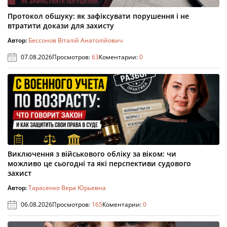
Протокол обшуку: як зафіксувати порушення і не
втратити докази для захисту
Автор:
Бессонов Віталій Анатолійович
07.08.2026
Просмотров:
63
Коментарии:
0
Виключення з військового обліку за віком: чи
можливо це сьогодні та які перспективи судового
захист
Автор:
Тарасенко Вера Юрьевна
06.08.2026
Просмотров:
165
Коментарии:
0