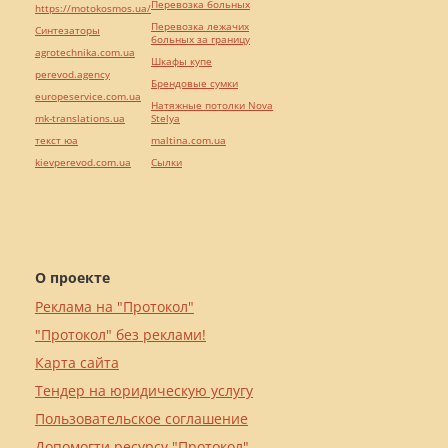
Перевозка больных
https://motokosmos.ua/
Перевозка лежачих
Синтезаторы
больных за границу
agrotechnika.com.ua
Шкафы купе
perevod.agency
Брендовые сумки
europeservice.com.ua
Натяжные потолки Nova
mk-translations.ua
Stelya
текст юа
maltina.com.ua
kievperevod.com.ua
Cылки
О проекте
Реклама на "Протокол"
"Протокол" без реклами!
Карта сайта
Тендер на юридическую услугу
Пользовательское соглашение
Допомогти ресурсу "Протокол"