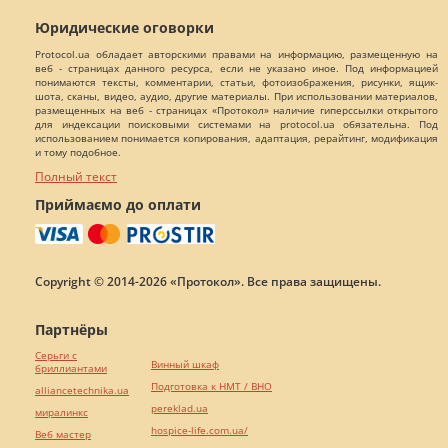
Юридические оговорки
Protocol.ua обладает авторскими правами на информацию, размещенную на
веб - страницах данного ресурса, если не указано иное. Под информацией
понимаются тексты, комментарии, статьи, фотоизображения, рисунки, ящик-
шота, сканы, видео, аудио, другие материалы. При использовании материалов,
размещенных на веб - страницах «Протокол» наличие гиперссылки открытого
для индексации поисковыми системами на protocol.ua обязательна. Под
использованием понимается копирования, адаптация, рерайтинг, модификация
и тому подобное.
Полный текст
Приймаємо до оплати
Copyright © 2014-2026 «Протокол». Все права защищены.
Партнёры
Серьги с
Винный шкаф
бриллиантами
Подготовка к НМТ / ВНО
alliancetechnika.ua
pereklad.ua
миралинкс
hospice-life.com.ua/
Веб мастер