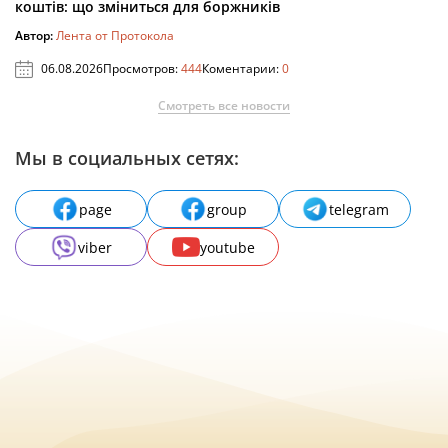
коштів: що зміниться для боржників
Автор:
Лента от Протокола
06.08.2026
Просмотров:
444
Коментарии:
0
Смотреть все новости
Мы в социальных сетях:
page
group
telegram
viber
youtube