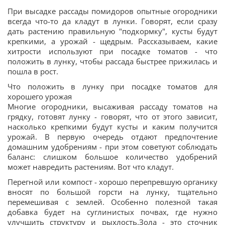
При высадке рассады помидоров опытные огородники
всегда что-то да кладут в лунки. Говорят, если сразу
дать растению правильную "подкормку", кусты будут
крепкими, а урожай - щедрым. Рассказываем, какие
хитрости используют при посадке томатов - что
положить в лунку, чтобы рассада быстрее прижилась и
пошла в рост.
Что положить в лунку при посадке томатов для
хорошего урожая
Многие огородники, высаживая рассаду томатов на
грядку, готовят лунку - говорят, что от этого зависит,
насколько крепкими будут кусты и каким получится
урожай. В первую очередь отдают предпочтение
домашним удобрениям - при этом советуют соблюдать
баланс: слишком большое количество удобрений
может навредить растениям. Вот что кладут.
Перегной или компост - хорошо перепревшую органику
вносят по большой горсти на лунку, тщательно
перемешивая с землей. Особенно полезной такая
добавка будет на суглинистых почвах, где нужно
улучшить структуру и рыхлость.Зола - это сточник