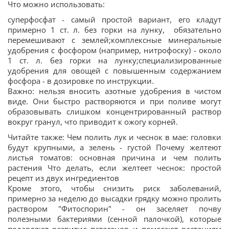
Что можно использовать:
суперфосфат - самый простой вариант, его кладут
примерно 1 ст. л. без горки на лунку, обязательно
перемешивают с землей;комплексные минеральные
удобрения с фосфором (например, нитрофоску) - около
1 ст. л. без горки на лунку;специализированные
удобрения для овощей с повышенным содержанием
фосфора - в дозировке по инструкции.
Важно: нельзя вносить азотные удобрения в чистом
виде. Они быстро растворяются и при поливе могут
образовывать слишком концентрированный раствор
вокруг гранул, что приводит к ожогу корней.
Читайте также: Чем полить лук и чеснок в мае: головки
будут крупными, а зелень - густой Почему желтеют
листья томатов: основная причина и чем полить
растения Что делать, если желтеет чеснок: простой
рецепт из двух ингредиентов
Кроме этого, чтобы снизить риск заболеваний,
примерно за неделю до высадки грядку можно пролить
раствором "Фитоспорин" - он заселяет почву
полезными бактериями (сенной палочкой), которые