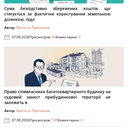
Сума безпідставно збережених коштів, що
стягується за фактичне користування земельною
ділянкою, підл
Автор:
Лента от Протокола
07.08.2026
Просмотров:
56
Коментарии:
0
Право співвласника багатоквартирного будинку на
судовий захист прибудинкової території не
залежить в
Автор:
Лента от Протокола
07.08.2026
Просмотров:
145
Коментарии:
0