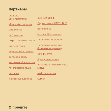
Партнёры
Серьги с
Винный шкаф
бриллиантами
Подготовка к НМТ / ВНО
alliancetechnika.ua
pereklad.ua
миралинкс
hospice-life.com.ua/
Веб мастер
Перевозка больных
https://motokosmos.ua/
Перевозка лежачих
Синтезаторы
больных за границу
agrotechnika.com.ua
Шкафы купе
perevod.agency
Брендовые сумки
europeservice.com.ua
Натяжные потолки Nova
mk-translations.ua
Stelya
текст юа
maltina.com.ua
kievperevod.com.ua
Cылки
О проекте