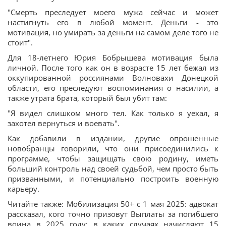
"Смерть преследует моего мужа сейчас и может
настигнуть его в любой момент. Деньги - это
мотивация, но умирать за деньги на самом деле того не
стоит".
Для 18-летнего Юрия Бобрышева мотивация была
личной. После того как он в возрасте 15 лет бежал из
оккупированной россиянами Волновахи Донецкой
области, его преследуют воспоминания о насилии, а
также утрата брата, который был убит там:
"Я видел слишком много тел. Как только я уехал, я
захотел вернуться и воевать".
Как добавили в издании, другие опрошенные
новобранцы говорили, что они присоединились к
программе, чтобы защищать свою родину, иметь
больший контроль над своей судьбой, чем просто быть
призванными, и потенциально построить военную
карьеру.
Читайте также: Мобилизация 50+ с 1 мая 2025: адвокат
рассказал, кого точно призовут Выплаты за погибшего
воина в 2025 году: в каких случаях начисляют 15