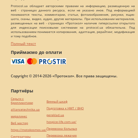
Protocol.ua обладает авторскими правами на информацию, размещенную на
веб - страницах данного ресурса, если не указано иное. Под информацией
понимаются тексты, комментарии, статьи, фотоизображения, рисунки, ящик-
шота, сканы, видео, аудио, другие материалы. При использовании материалов,
размещенных на веб - страницах «Протокол» наличие гиперссылки открытого
для индексации поисковыми системами на protocol.ua обязательна. Под
использованием понимается копирования, адаптация, рерайтинг, модификация
и тому подобное.
Полный текст
Приймаємо до оплати
Copyright © 2014-2026 «Протокол». Все права защищены.
Партнёры
Серьги с
Винный шкаф
бриллиантами
Подготовка к НМТ / ВНО
alliancetechnika.ua
pereklad.ua
миралинкс
hospice-life.com.ua/
Веб мастер
Перевозка больных
https://motokosmos.ua/
Перевозка лежачих
Синтезаторы