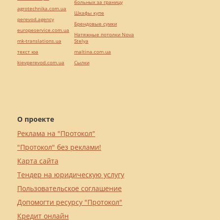
больных за границу
agrotechnika.com.ua
Шкафы купе
perevod.agency
Брендовые сумки
europeservice.com.ua
Натяжные потолки Nova
mk-translations.ua
Stelya
текст юа
maltina.com.ua
kievperevod.com.ua
Cылки
О проекте
Реклама на "Протокол"
"Протокол" без реклами!
Карта сайта
Тендер на юридическую услугу
Пользовательское соглашение
Допомогти ресурсу "Протокол"
Кредит онлайн