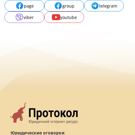
page
group
telegram
viber
youtube
Юридические оговорки