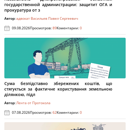
государственной администрации: защитит ОГА и
прокуратура от з
Автор:
адвокат Васильев Павел Сергеевич
09.08.2026
Просмотров:
89
Коментарии:
0
Сума безпідставно збережених коштів, що
стягується за фактичне користування земельною
ділянкою, підл
Автор:
Лента от Протокола
07.08.2026
Просмотров:
62
Коментарии:
0