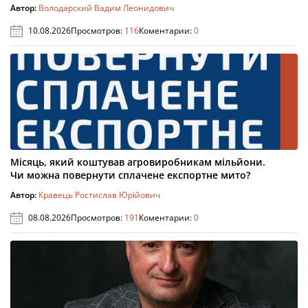
Автор:
Володарский Вадим Леонидович
10.08.2026
Просмотров:
116
Коментарии:
0
Місяць, який коштував агровиробникам мільйони.
Чи можна повернути сплачене експортне мито?
Автор:
Кравець Ростислав Юрійович
08.08.2026
Просмотров:
191
Коментарии:
0