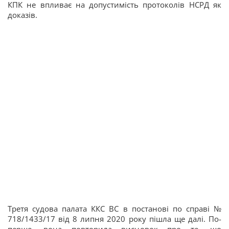
КПК не впливає на допустимість протоколів НСРД як
доказів.
Третя судова палата ККС ВС в постанові по справі №
718/1433/17 від 8 липня 2020 року пішла ще далі. По-
перше, вона повторила висновок про те, що