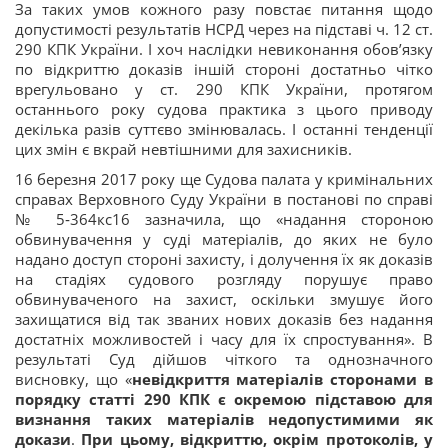
За таких умов кожного разу повстає питання щодо
допустимості результатів НСРД через на підставі ч. 12 ст.
290 КПК України. І хоч наслідки невиконання обов’язку
по відкриттю доказів іншій стороні достатньо чітко
врегульовано у ст. 290 КПК України, протягом
останнього року судова практика з цього приводу
декілька разів суттєво змінювалась. І останні тенденції
цих змін є вкрай невтішними для захисників.
16 березня 2017 року ще Судова палата у кримінальних
справах Верховного Суду України в постанові по справі
№ 5‑364кс16 зазначила, що «надання стороною
обвинувачення у суді матеріалів, до яких не було
надано доступ стороні захисту, і долучення їх як доказів
на стадіях судового розгляду порушує право
обвинуваченого на захист, оскільки змушує його
захищатися від так званих нових доказів без надання
достатніх можливостей і часу для їх спростування». В
результаті Суд дійшов чіткого та однозначного
висновку, що «
невідкриття матеріалів сторонами в
порядку статті 290 КПК є окремою підставою для
визнання таких матеріалів недопустимими як
докази
.
При цьому, відкриттю, окрім протоколів, у