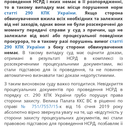
проведення НСРД і яких немає в її розпорядженні,
то в такому випадку має місце порушення норм
статті 290 КПК України
.
Якщо сторона
обвинувачення вжила всіх необхідних та залежних
від неї заходів, однак вони не були розсекречені до
моменту передачі справи у суд з причин, що не
залежали від волі або процесуальної поведінки
прокурора, то в такому разі порушень вимог
статті
290 КПК України
з боку сторони обвинувачення
немає
. В такому випадку суд має оцінити докази,
отримані в результаті НСРД в комплексі із
розсекреченими процесуальними документами, які
стали підставою для їх проведення, та не повинен
автоматично визнавати такі докази недопустимими.
З таким висновком суду важко погодитися. Невідкриття
процесуальних документів про проведення НСРД в
порядку ст. 290 КПК України грубо порушує права
сторони захисту. Велика Палата ККС ВС в рішенні по
справі
№ 751/7557/15-
к від 16 січня 2019 року
абсолютно вірно звернула увагу на те, що «відсутність у
сторони захисту процесуальних документів, які стали
правовою підставою для проведення НСРД, позбавляє її