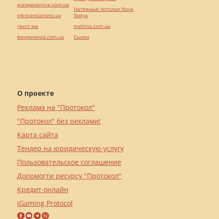
europeservice.com.ua
Натяжные потолки Nova
mk-translations.ua
Stelya
текст юа
maltina.com.ua
kievperevod.com.ua
Cылки
О проекте
Реклама на "Протокол"
"Протокол" без реклами!
Карта сайта
Тендер на юридическую услугу
Пользовательское соглашение
Допомогти ресурсу "Протокол"
Кредит онлайн
iGaming Protocol