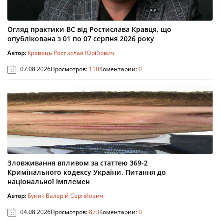
Огляд практики ВС від Ростислава Кравця, що
опублікована з 01 по 07 серпня 2026 року
Автор:
Кравець Ростислав Юрійович
07.08.2026
Просмотров:
110
Коментарии:
0
Зловживання впливом за статтею 369-2
Кримінального кодексу України. Питання до
національної імплемен
Автор:
Буняк Валерій Сергійович
04.08.2026
Просмотров:
873
Коментарии:
0