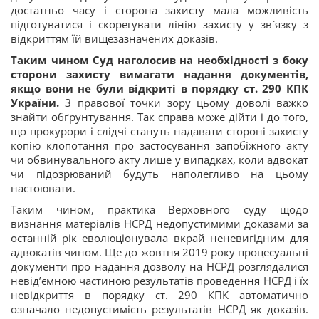
достатньо часу і сторона захисту мала можливість
підготуватися і скорегувати лінію захисту у зв`язку з
відкриттям їй вищезазначених доказів.
Таким чином Суд наголосив на необхідності з боку
сторони захисту вимагати надання документів,
якщо вони не були відкриті в порядку ст. 290 КПК
України.
З правової точки зору цьому доволі важко
знайти обґрунтування. Так справа може дійти і до того,
що прокурори і слідчі стануть надавати стороні захисту
копію клопотання про застосування запобіжного акту
чи обвинувального акту лише у випадках, коли адвокат
чи підозрюваний будуть наполегливо на цьому
настоювати.
Таким чином, практика Верховного суду щодо
визнання матеріалів НСРД недопустимими доказами за
останній рік еволюціонувала вкрай неневигідним для
адвокатів чином. Ще до жовтня 2019 року процесуальні
документи про надання дозволу на НСРД розглядалися
невід’ємною частиною результатів проведення НСРД і їх
невідкриття в порядку ст. 290 КПК автоматично
означало недопустимість результатів НСРД як доказів.