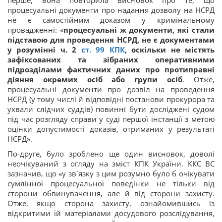
процесуальні документи про надання дозволу на НСРД
не є самостійним доказом у кримінальному
провадженні: «
процесуальні ж документи, які стали
підставою для проведення НСРД, не є документами
у розумінні ч. 2
ст. 99 КПК
, оскільки не містять
зафіксованих та зібраних оперативними
підрозділами фактичних даних про протиправні
діяння окремих осіб або групи осіб
. Отже,
процесуальні документи про дозвіл на проведення
НСРД (у тому числі й відповідні постанови прокурора та
ухвали слідчих суддів) повинні бути досліджені судом
під час розгляду справи у суді першої інстанції з метою
оцінки допустимості доказів, отриманих у результаті
НСРД».
По-друге, було зроблено ще один висновок, доволі
неочікуваний з огляду на зміст КПК України. ККС ВС
зазначив, що «у зв`язку з цим розумно було б очікувати
сумлінної процесуальної поведінки не тільки від
сторони обвинувачення, але й від сторони захисту.
Отже, якщо сторона захисту, ознайомившись із
відкритими їй матеріалами досудового розслідування,