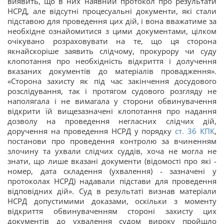
виявить, що в них наявний протокол про результати
НСРД, але відсутні процесуальні документи, які стали
підставою для проведення цих дій, і вона вважатиме за
необхідне ознайомитися з цими документами, цілком
очікувано розраховувати на те, що ця сторона
якнайскоріше заявить слідчому, прокурору чи суду
клопотання про необхідність відкриття і долучення
вказаних документів до матеріалів провадження».
«Сторона захисту як під час закінчення досудового
розслідування, так і протягом судового розгляду не
наполягала і не вимагала у сторони обвинувачення
відкрити їй вищезазначені клопотання про надання
дозволу на проведення негласних слідчих дій,
доручення на проведення НСРД у порядку
ст. 36 КПК
,
постанови про проведення контролю за вчиненням
злочину та ухвали слідчих суддів, хоча не могла не
знати, що лише вказані документи (відомості про які -
номер, дата складення (ухвалення) - зазначені у
протоколах НСРД) надавали підстави для проведення
відповідних дій». Суд в результаті визнав матеріали
НСРД допустимими доказами, оскільки з моменту
відкриття обвинуваченням стороні захисту цих
документів до ухвалення судом вироку пройшло