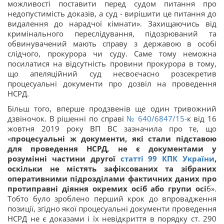
можливості поставити перед судом питання про
недопустимість доказів, а суд - вирішити це питання до
видалення до нарадчої кімнати». Захищаючись від
кримінального переслідування, підозрюваний та
обвинувачений мають справу з державою в особі
слідчого, прокурора чи суду. Саме тому неможна
посилатися на відсутність провини прокурора в тому,
що апеляційний суд несвоєчасно розсекретив
процесуальні документи про дозвіл на проведення
НСРД.
Більш того, вперше продзвенів ще один тривожний
дзвіночок. В рішенні по справі
№ 640/6847/15-
к від 16
жовтня 2019 року ВП ВС зазначила про те, що
«
процесуальні ж документи, які стали підставою
для проведення НСРД, не є документами у
розумінні частини другої
статті 99 КПК України
,
оскільки не містять зафіксованих та зібраних
оперативними підрозділами фактичних даних про
протиправні діяння окремих осіб або групи осі
б».
Тобто було зроблено перший крок до впровадження
позиції, згідно якої процесуальні документи проведення
НСРД не є доказами і їх невідкриття в порядку ст. 290