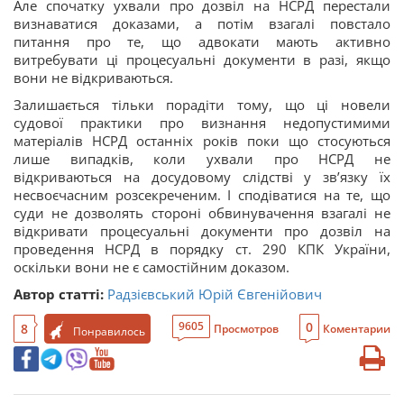
Але спочатку ухвали про дозвіл на НСРД перестали
визнаватися доказами, а потім взагалі повстало
питання про те, що адвокати мають активно
витребувати ці процесуальні документи в разі, якщо
вони не відкриваються.
Залишається тільки порадіти тому, що ці новели
судової практики про визнання недопустимими
матеріалів НСРД останніх років поки що стосуються
лише випадків, коли ухвали про НСРД не
відкриваються на досудовому слідстві у зв’язку їх
несвоєчасним розсекреченим. І сподіватися на те, що
суди не дозволять стороні обвинувачення взагалі не
відкривати процесуальні документи про дозвіл на
проведення НСРД в порядку ст. 290 КПК України,
оскільки вони не є самостійним доказом.
Автор статті:
Радзієвський Юрій Євгенійович
0
9605
8
Просмотров
Коментарии
Понравилось