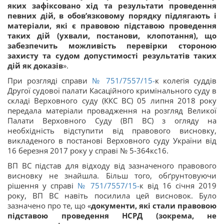
яких зафіксовано хід та результати проведення
певних дій,
в обов’язковому порядку підлягають і
матеріали, які є правовою підставою проведення
таких дій (ухвали, постанови, клопотання), що
забезпечить можливість перевірки стороною
захисту та судом допустимості результатів таких
дій як доказів
».
При розгляді справи
№ 751/7557/15-
к колегія суддів
Другої судової палати Касаційного кримінального суду в
складі Верховного суду (ККС ВС) 05 липня 2018 року
передала матеріали провадження на розгляд Великої
Палати Верховного Суду (ВП ВС) з огляду на
необхідність відступити від правового висновку,
викладеного в постанові Верховного суду України від
16 березня 2017 року у справі № 5‑364кс16.
ВП ВС підстав для відходу від зазначеного правового
висновку не знайшла. Більш того, обґрунтовуючи
рішення у справі
№ 751/7557/15-
к від 16 січня 2019
року, ВП ВС навіть посилила цей висновок. Було
зазначено про те, що «
документи, які стали правовою
підставою проведення НСРД (зокрема, не