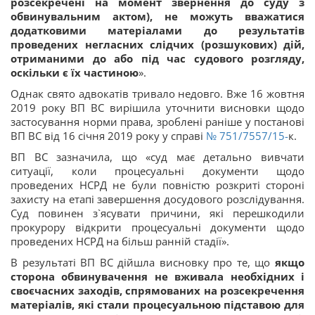
розсекречені на момент звернення до суду з
обвинувальним актом), не можуть вважатися
додатковими матеріалами до результатів
проведених негласних слідчих (розшукових) дій,
отриманими до або під час судового розгляду,
оскільки є їх частиною
».
Однак свято адвокатів тривало недовго. Вже 16 жовтня
2019 року ВП ВС вирішила уточнити висновки щодо
застосування норми права, зроблені раніше у постанові
ВП ВС від 16 січня 2019 року у справі
№ 751/7557/15-
к.
ВП ВС зазначила, що «суд має детально вивчати
ситуації, коли процесуальні документи щодо
проведених НСРД не були повністю розкриті стороні
захисту на етапі завершення досудового розслідування.
Суд повинен з`ясувати причини, які перешкодили
прокурору відкрити процесуальні документи щодо
проведених НСРД на більш ранній стадії».
В результаті ВП ВС дійшла висновку про те, що
якщо
сторона обвинувачення не вживала необхідних і
своєчасних заходів, спрямованих на розсекречення
матеріалів, які стали процесуальною підставою для