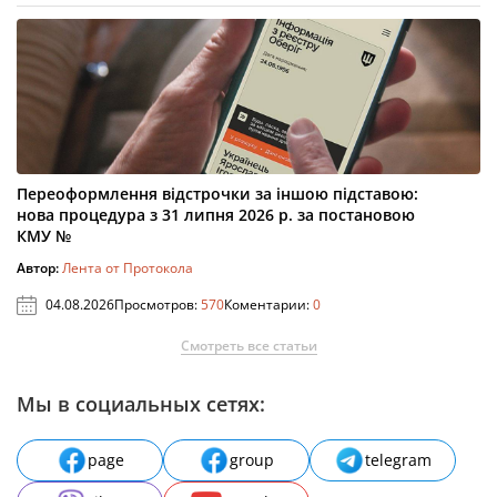
Переоформлення відстрочки за іншою підставою:
нова процедура з 31 липня 2026 р. за постановою
КМУ №
Автор:
Лента от Протокола
04.08.2026
Просмотров:
570
Коментарии:
0
Смотреть все статьи
Мы в социальных сетях:
page
group
telegram