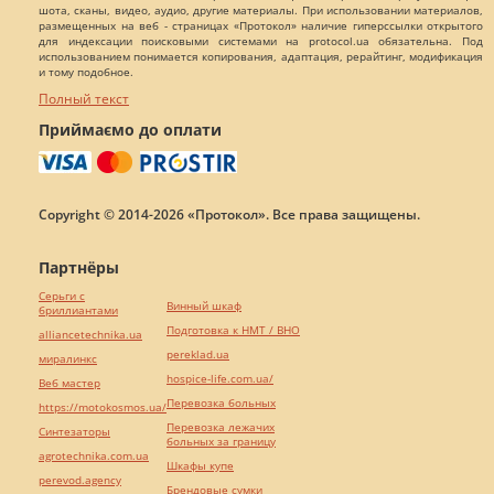
шота, сканы, видео, аудио, другие материалы. При использовании материалов,
размещенных на веб - страницах «Протокол» наличие гиперссылки открытого
для индексации поисковыми системами на protocol.ua обязательна. Под
использованием понимается копирования, адаптация, рерайтинг, модификация
и тому подобное.
Полный текст
Приймаємо до оплати
Copyright © 2014-2026 «Протокол». Все права защищены.
Партнёры
Серьги с
Винный шкаф
бриллиантами
Подготовка к НМТ / ВНО
alliancetechnika.ua
pereklad.ua
миралинкс
hospice-life.com.ua/
Веб мастер
Перевозка больных
https://motokosmos.ua/
Перевозка лежачих
Синтезаторы
больных за границу
agrotechnika.com.ua
Шкафы купе
perevod.agency
Брендовые сумки