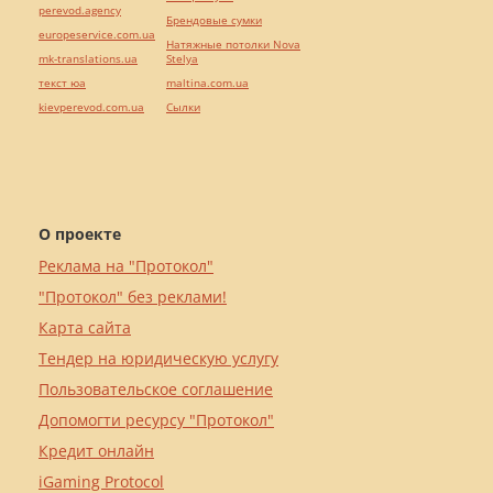
perevod.agency
Брендовые сумки
europeservice.com.ua
Натяжные потолки Nova
mk-translations.ua
Stelya
текст юа
maltina.com.ua
kievperevod.com.ua
Cылки
О проекте
Реклама на "Протокол"
"Протокол" без реклами!
Карта сайта
Тендер на юридическую услугу
Пользовательское соглашение
Допомогти ресурсу "Протокол"
Кредит онлайн
iGaming Protocol