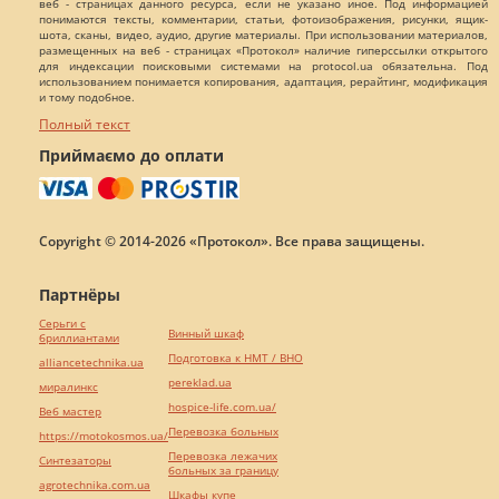
веб - страницах данного ресурса, если не указано иное. Под информацией
понимаются тексты, комментарии, статьи, фотоизображения, рисунки, ящик-
шота, сканы, видео, аудио, другие материалы. При использовании материалов,
размещенных на веб - страницах «Протокол» наличие гиперссылки открытого
для индексации поисковыми системами на protocol.ua обязательна. Под
использованием понимается копирования, адаптация, рерайтинг, модификация
и тому подобное.
Полный текст
Приймаємо до оплати
Copyright © 2014-2026 «Протокол». Все права защищены.
Партнёры
Серьги с
Винный шкаф
бриллиантами
Подготовка к НМТ / ВНО
alliancetechnika.ua
pereklad.ua
миралинкс
hospice-life.com.ua/
Веб мастер
Перевозка больных
https://motokosmos.ua/
Перевозка лежачих
Синтезаторы
больных за границу
agrotechnika.com.ua
Шкафы купе