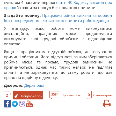
пунктом 4 частини першої
статті
40
Кодексу законів про
працю
України за прогул без поважної причини.
Згадайте новину:
Працююча жінка виїхала за кордон
без попередження – як законно вчинити роботодавцю
У випадку, якщо робота може виконуватися
дистанційно, працівник може продовжувати
виконувати свої трудові обов’язки з відповідною
оплатою.
Якщо з працівником відсутній зв’язок, до з’ясування
причин і обставин його відсутності, за ним зберігаються
робоче місце та посада, трудові відносини не
припиняються, однак час таких неявок не підлягає
оплаті та не зараховується до стажу роботи, що дає
право на щорічну відпустку.
Джерело:
Держпраці
0
3584
2
Просмотров
Коментарии
Понравилось