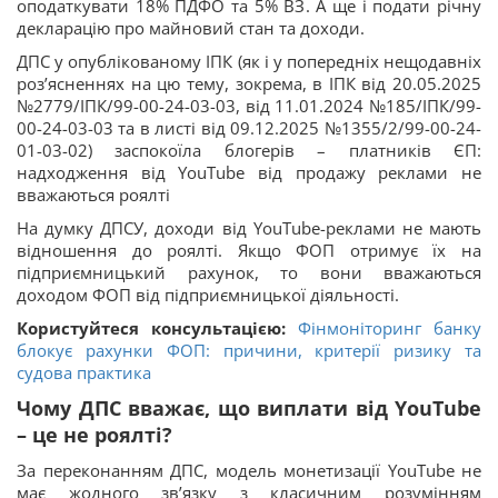
оподаткувати 18% ПДФО та 5% ВЗ. А ще і подати річну
декларацію про майновий стан та доходи.
ДПС у опублікованому ІПК (як і у попередніх нещодавніх
роз’ясненнях на цю тему, зокрема, в ІПК від 20.05.2025
№2779/ІПК/99-00-24-03-03, від 11.01.2024 №185/ІПК/99-
00-24-03-03 та в листі від 09.12.2025 №1355/2/99-00-24-
01-03-02) заспокоїла блогерів – платників ЄП:
надходження від YouTube від продажу реклами не
вважаються роялті
На думку ДПСУ, доходи від YouTube-реклами не мають
відношення до роялті. Якщо ФОП отримує їх на
підприємницький рахунок, то вони вважаються
доходом ФОП від підприємницької діяльності.
Користуйтеся консультацією:
Фінмоніторинг банку
блокує рахунки ФОП: причини, критерії ризику та
судова практика
Чому ДПС вважає, що виплати від YouTube
– це не роялті?
За переконанням ДПС, модель монетизації YouTube не
має жодного зв’язку з класичним розумінням