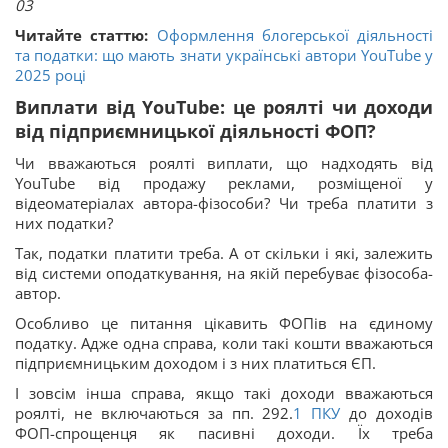
03
Читайте статтю:
Оформлення блогерської діяльності
та податки: що мають знати українські автори YouTube у
2025 році
Виплати від YouTube: це роялті чи доходи
від підприємницької діяльності ФОП?
Чи вважаються роялті виплати, що надходять від
YouTube від продажу реклами, розміщеної у
відеоматеріалах автора-фізособи? Чи треба платити з
них податки?
Так, податки платити треба. А от скільки і які, залежить
від системи оподаткування, на якій перебуває фізособа-
автор.
Особливо це питання цікавить ФОПів на єдиному
податку. Адже одна справа, коли такі кошти вважаються
підприємницьким доходом і з них платиться ЄП.
І зовсім інша справа, якщо такі доходи вважаються
роялті, не включаються за пп. 292.
1
ПКУ
до доходів
ФОП-спрощенця як пасивні доходи. Їх треба