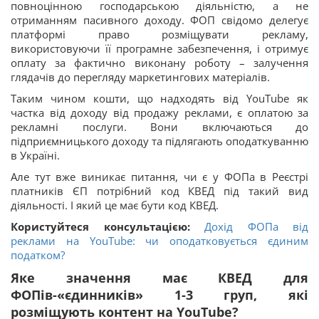
повноцінною господарською діяльністю, а не
отриманням пасивного доходу. ФОП свідомо делегує
платформі право розміщувати рекламу,
використовуючи її програмне забезпечення, і отримує
оплату за фактично виконану роботу – залучення
глядачів до перегляду маркетингових матеріалів.
Таким чином кошти, що надходять від YouTube як
частка від доходу від продажу реклами, є оплатою за
рекламні послуги. Вони включаються до
підприємницького доходу та підлягають оподаткуванню
в Україні.
Але тут вже виникає питання, чи є у ФОПа в Реєстрі
платників ЄП потрібний код КВЕД під такий вид
діяльності. І який це має бути код КВЕД.
Користуйтеся консультацією:
Дохід ФОПа від
реклами на YouTube: чи оподатковується єдиним
податком?
Яке значення має КВЕД для
ФОПів-«єдинників» 1-3 груп, які
розміщують контент на YouTube?