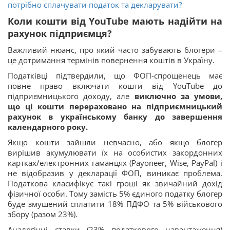
потрібно сплачувати податок та декларувати?
Коли кошти від YouTube мають надійти на
рахунок підприємця?
Важливий нюанс, про який часто забувають блогери –
це дотримання термінів повернення коштів в Україну.
Податківці підтвердили, що ФОП-спрощенець має
повне право включати кошти від YouTube до
підприємницького доходу, але
виключно за умови,
що ці кошти перераховано на підприємницький
рахунок в українському банку до завершення
календарного року.
Якщо кошти зайшли невчасно, або якщо блогер
вирішив акумулювати їх на особистих закордонних
картках/електронних гаманцях (Payoneer, Wise, PayPal) і
не відобразив у декларації ФОП, виникає проблема.
Податкова класифікує такі гроші як звичайний дохід
фізичної особи. Тому замість 5% єдиного податку блогер
буде змушений сплатити 18% ПДФО та 5% військового
збору (разом 23%).
Аналогічні ставки (23% податкового навантаження)