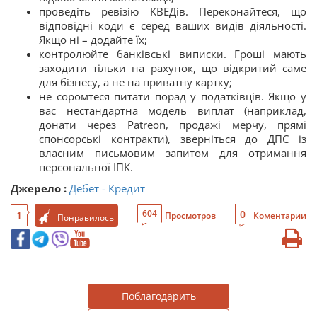
проведіть ревізію КВЕДів. Переконайтеся, що
відповідні коди є серед ваших видів діяльності.
Якщо ні – додайте їх;
контролюйте банківські виписки. Гроші мають
заходити тільки на рахунок, що відкритий саме
для бізнесу, а не на приватну картку;
не соромтеся питати порад у податківців. Якщо у
вас нестандартна модель виплат (наприклад,
донати через Patreon, продажі мерчу, прямі
спонсорські контракти), зверніться до ДПС із
власним письмовим запитом для отримання
персональної ІПК.
Джерело :
Дебет - Кредит
0
604
1
Просмотров
Коментарии
Понравилось
Поблагодарить