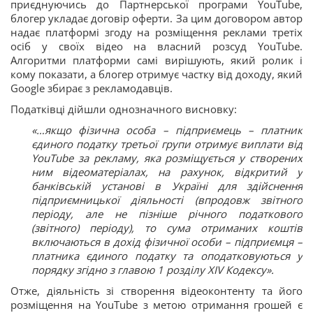
приєднуючись до Партнерської програми YouTube,
блогер укладає договір оферти. За цим договором автор
надає платформі згоду на розміщення реклами третіх
осіб у своїх відео на власний розсуд YouTube.
Алгоритми платформи самі вирішують, який ролик і
кому показати, а блогер отримує частку від доходу, який
Google збирає з рекламодавців.
Податківці дійшли однозначного висновку:
«…якщо фізична особа – підприємець – платник
єдиного податку третьої групи отримує виплати від
YouTube за рекламу, яка розміщується у створених
ним відеоматеріалах, на рахунок, відкритий у
банківській установі в Україні для здійснення
підприємницької діяльності (впродовж звітного
періоду, але не пізніше річного податкового
(звітного) періоду), то сума отриманих коштів
включаються в дохід фізичної особи – підприємця –
платника єдиного податку та оподатковуються у
порядку згідно з главою 1 розділу XIV Кодексу».
Отже, діяльність зі створення відеоконтенту та його
розміщення на YouTube з метою отримання грошей є