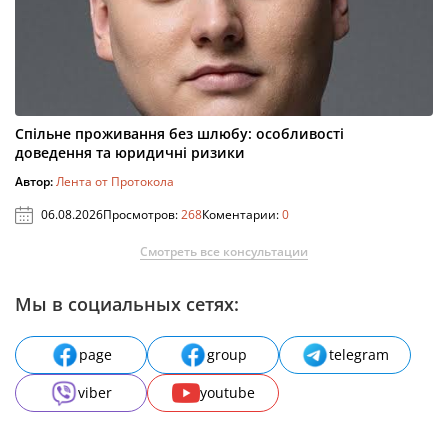
Спільне проживання без шлюбу: особливості
доведення та юридичні ризики
Автор:
Лента от Протокола
06.08.2026
Просмотров:
268
Коментарии:
0
Смотреть все консультации
Мы в социальных сетях:
page
group
telegram
viber
youtube