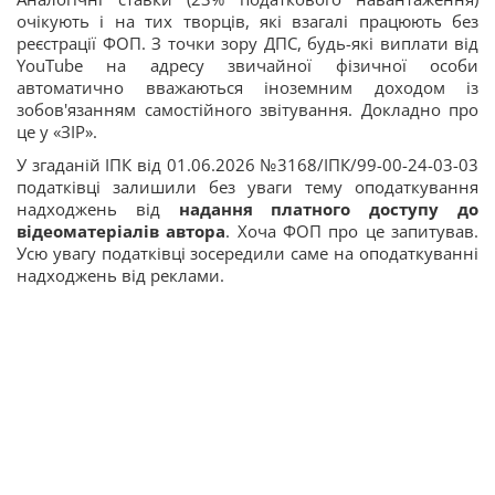
очікують і на тих творців, які взагалі працюють без
реєстрації ФОП. З точки зору ДПС, будь-які виплати від
YouTube на адресу звичайної фізичної особи
автоматично вважаються іноземним доходом із
зобов'язанням самостійного звітування. Докладно про
це у «ЗІР».
У згаданій ІПК від 01.06.2026 №3168/ІПК/99-00-24-03-03
податківці залишили без уваги тему оподаткування
надходжень від
надання платного доступу
до
відеоматеріалів автора
. Хоча ФОП про це запитував.
Усю увагу податківці зосередили саме на оподаткуванні
надходжень від реклами.