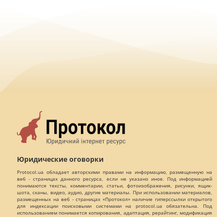
Юридические оговорки
Protocol.ua обладает авторскими правами на информацию, размещенную на
веб - страницах данного ресурса, если не указано иное. Под информацией
понимаются тексты, комментарии, статьи, фотоизображения, рисунки, ящик-
шота, сканы, видео, аудио, другие материалы. При использовании материалов,
размещенных на веб - страницах «Протокол» наличие гиперссылки открытого
для индексации поисковыми системами на protocol.ua обязательна. Под
использованием понимается копирования, адаптация, рерайтинг, модификация