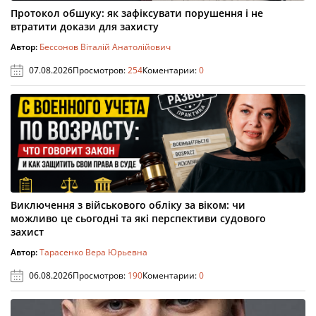
Протокол обшуку: як зафіксувати порушення і не
втратити докази для захисту
Автор:
Бессонов Віталій Анатолійович
07.08.2026
Просмотров:
254
Коментарии:
0
Виключення з військового обліку за віком: чи
можливо це сьогодні та які перспективи судового
захист
Автор:
Тарасенко Вера Юрьевна
06.08.2026
Просмотров:
190
Коментарии:
0