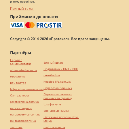
и тому подобное.
Полный текст
Приймаємо до оплати
Copyright © 2014-2026 «Протокол». Все права защищены.
Партнёры
Серьги с
Винный шкаф
бриллиантами
Подготовка к НМТ / ВНО
alliancetechnika.ua
pereklad.ua
миралинкс
hospice-life.com.ua/
Веб мастер
Перевозка больных
https://motokosmos.ua/
Перевозка лежачих
Синтезаторы
больных за границу
agrotechnika.com.ua
Шкафы купе
perevod.agency
Брендовые сумки
europeservice.com.ua
Натяжные потолки Nova
mk-translations.ua
Stelya
текст юа
maltina.com.ua