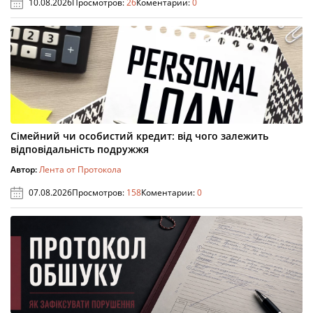
10.08.2026
Просмотров:
26
Коментарии:
0
Сімейний чи особистий кредит: від чого залежить
відповідальність подружжя
Автор:
Лента от Протокола
07.08.2026
Просмотров:
158
Коментарии:
0