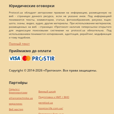
Юридические оговорки
Protocol.ua обладает авторскими правами на информацию, размещенную на
веб - страницах данного ресурса, если не указано иное. Под информацией
понимаются тексты, комментарии, статьи, фотоизображения, рисунки, ящик-
шота, сканы, видео, аудио, другие материалы. При использовании материалов,
размещенных на веб - страницах «Протокол» наличие гиперссылки открытого
для индексации поисковыми системами на protocol.ua обязательна. Под
использованием понимается копирования, адаптация, рерайтинг, модификация
и тому подобное.
Полный текст
Приймаємо до оплати
Copyright © 2014-2026 «Протокол». Все права защищены.
Партнёры
Серьги с
Винный шкаф
бриллиантами
Подготовка к НМТ / ВНО
alliancetechnika.ua
pereklad.ua
миралинкс
hospice-life.com.ua/
Веб мастер
Перевозка больных