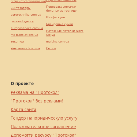
https://motokosmos.ua/
Перевозка лежачих
Синтезаторы
больных за границу
agrotechnika.com.ua
Шкафы купе
perevod.agency
Брендовые сумки
europeservice.com.ua
Натяжные потолки Nova
mk-translations.ua
Stelya
текст юа
maltina.com.ua
kievperevod.com.ua
Cылки
О проекте
Реклама на "Протокол"
"Протокол" без реклами!
Карта сайта
Тендер на юридическую услугу
Пользовательское соглашение
Допомогти ресурсу "Протокол"