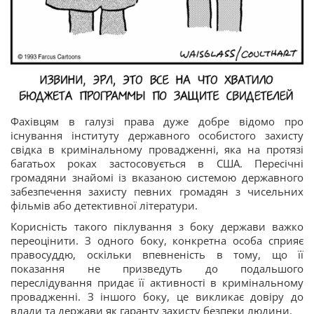
Фахівцям в галузі права дуже добре відомо про
існування інституту державного особистого захисту
свідка в кримінальному провадженні, яка на протязі
багатьох роках застосовується в США. Пересічні
громадяни знайомі із вказаною системою державного
забезпечення захисту певних громадян з чисельних
фільмів або детективної літератури.
Корисність такого піклування з боку держави важко
переоцінити. З одного боку, конкретна особа сприяє
правосуддю, оскільки впевненість в тому, що її
показання не призведуть до подальшого
переслідування придає її активності в кримінальному
провадженні. З іншого боку, це викликає довіру до
влади та держави як гаранту захисту безпеки людини.