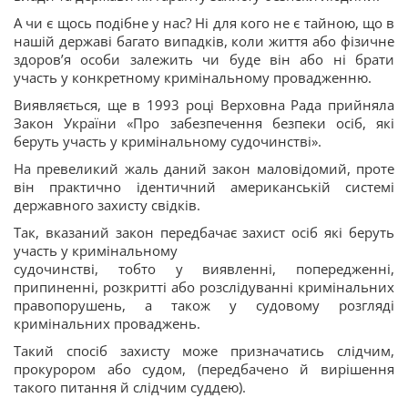
А чи є щось подібне у нас? Ні для кого не є тайною, що в
нашій державі багато випадків, коли життя або фізичне
здоров’я особи залежить чи буде він або ні брати
участь у конкретному кримінальному провадженню.
Виявляється, ще в 1993 році Верховна Рада прийняла
Закон України «Про забезпечення безпеки осіб, які
беруть участь у кримінальному судочинстві».
На превеликий жаль даний закон маловідомий, проте
він практично ідентичний американській системі
державного захисту свідків.
Так, вказаний закон передбачає захист осіб які беруть
участь у кримінальному
судочинстві, тобто у виявленні, попередженні,
припиненні, розкритті або розслідуванні кримінальних
правопорушень, а також у судовому розгляді
кримінальних проваджень.
Такий спосіб захисту може призначатись слідчим,
прокурором або судом, (передбачено й вирішення
такого питання й слідчим суддею).