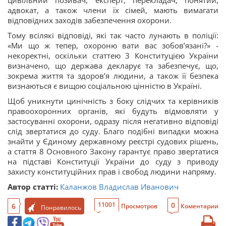
адвокат, а також члени їх сімей, мають вимагати
відповідних заходів забезпечення охорони.
Тому всілякі відповіді, які так часто лунають в поліції:
«Ми що ж тепер, охороню вати вас зобов’язані?» -
некоректні, оскільки статтею 3 Конституцією України
визначено, що держава декларує та забезпечує, що,
зокрема життя та здоров’я людини, а також її безпека
визнаються є вищою соціальною цінністю в Україні.
Щоб уникнути цинічність з боку слідчих та керівників
правоохоронних органів, які будуть відмовляти у
застосуванні охорони, одразу після негативно відповіді
слід звертатися до суду. Благо подібні випадки можна
знайти у Єдиному державному реєстрі судових рішень,
а стаття 8 Основного Закону гарантує право звертатися
на підставі Конституції України до суду з приводу
захисту конституційних прав і свобод людини напряму.
Автор статті:
Каланжов Владислав Иванович
0
11001
6
Просмотров
Коментарии
Понравилось