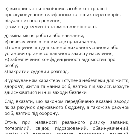
в) використання технічних засобів контролю і
прослуховування телефонних та інших переговорів,
візуальне спостереження;
г) заміна документів та зміна зовнішності;
д) зміна місця роботи або навчання;
е) переселення в інше місце проживання;
є) поміщення до дошкільної виховної установи або
установи органів соціального захисту населення;
ж) забезпечення конфіденційності відомостей про
особу;
з) закритий судовий розгляд.
З урахуванням характеру і ступеня небезпеки для життя,
здоров'я, житла та майна осіб, взятих під захист, можуть
здійснюватися й інші заходи безпеки
Слід вказати, що законом передбачено вказані заходи
як за рахунок державного бюджету, а також за рахунок
осіб, взятих під охорону.
Отже, при наявності реального ризику заявник,
потерпілий, свідок, підозрюваний, обвинувачений,
цивільний позивач, експерт, перекладач, понятий,