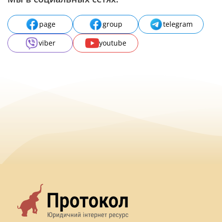
page
group
telegram
viber
youtube