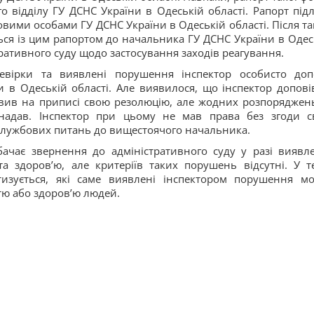
о відділу ГУ ДСНС України в Одеській області. Рапорт підл
вими особами ГУ ДСНС України в Одеській області. Після та
ься із цим рапортом до начальника ГУ ДСНС України в Одес
тративного суду щодо застосування заходів реагування.
ревірки та виявлені порушення інспектор особисто доп
 в Одеській області. Але виявилося, що інспектор допові
авив на приписі свою резолюцію, але жодних розпоряджен
 надав. Інспектор при цьому не мав права без згоди с
 службових питань до вищестоячого начальника.
бачає звернення до адміністративного суду у разі виявл
 здоровʼю, але критеріїв таких порушень відсутні. У те
тизується, які саме виявлені інспектором порушення м
тю або здоровʼю людей.