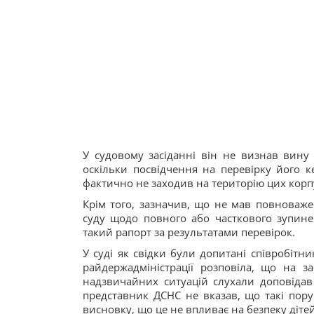
У судовому засіданні він не визнав вину 
оскільки посвідчення на перевірку його к
фактично не заходив на територію цих корпу
Крім того, зазначив, що не мав повноваже
суду щодо повного або часткового зупине
такий рапорт за результатами перевірок.
У суді як свідки були допитані співробітн
райдержадміністрації розповіла, що на за
надзвичайних ситуацій слухали доповідав
представник ДСНС не вказав, що такі пору
висновку, що це не впливає на безпеку дітей