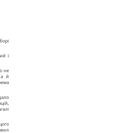
борі
ий і
ю не
 а й
рема
дало
цій,
галі
щого
авил