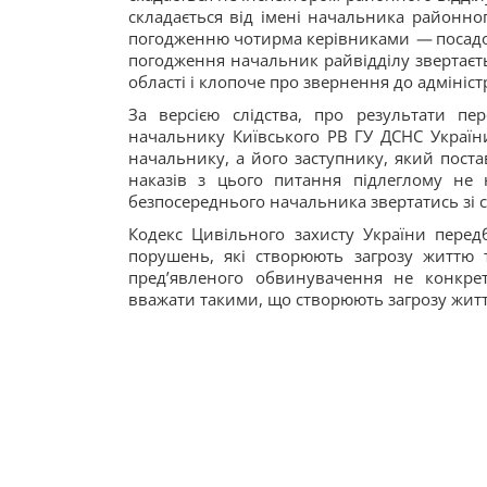
складається від імені начальника районног
погодженню чотирма керівниками
—
посадо
погодження начальник райвідділу звертаєт
області і клопоче про звернення до адмініс
За версією слідства, про результати пе
начальнику Київського РВ ГУ ДСНС України
начальнику, а його заступнику, який пост
наказів з цього питання підлеглому не
безпосереднього начальника звертатись зі
Кодекс Цивільного захисту України перед
порушень, які створюють загрозу життю та
предʼявленого обвинувачення не конкре
вважати такими, що створюють загрозу жит