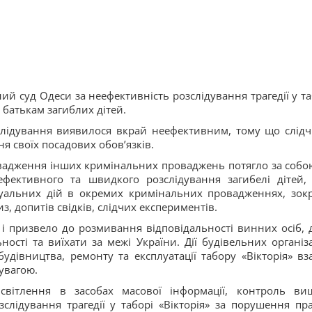
й суд Одеси за неефективність розслідування трагедії у та
 батькам загиблих дітей.
слідування виявилося вкрай неефективним, тому що слідч
я своїх посадових обовʼязків.
овадження інших кримінальних проваджень потягло за собо
 ефективного та швидкого розслідування загибелі дітей,
суальних дій в окремих кримінальних провадженнях, зок
, допитів свідків, слідчих експериментів.
 і призвело до розмивання відповідальності винних осіб, 
ості та виїхати за межі України. Дії будівельних організа
удівництва, ремонту та експлуатації табору «Вікторія» вза
увагою.
світлення в засобах масової інформації, контроль ви
слідування трагедії у таборі «Вікторія» за порушення пр