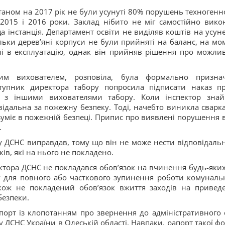
таном на 2017 рік не були усунуті 80% порушень техногенно
2015 і 2016 роки. Заклад нібито не міг самостійно вико
 інстанція. Департамент освіти не виділяв коштів на усун
льки деревʼяні корпуси не були прийняті на баланс, на мо
і в експлуатацію, однак він прийняв рішення про можлив
им вихователем, розповіла, була формально призна
тупник директора табору попросила підписати наказ пр
ж з іншими вихователями табору. Коли інспектор зна
ідальна за пожежну безпеку. Тоді, начебто виникла сварка
зуміє в пожежній безпеці. Припис про виявлені порушення 
.
лу ДСНС виправдав, тому що він не може нести відповідальн
в, які на нього не покладено.
ктора ДСНС не покладався обовʼязок на вчинення будь-яких
у для повного або часткового зупинення роботи комуналь
акож не покладений обовʼязок вжиття заходів на привед
безпеки.
апорт із клопотанням про звернення до адміністративного 
у ДСНС України в Одеській області. Навпаки, рапорт такої ф