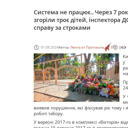
Система не працює.. Через 7 рокі
згоріли троє дітей, інспектора
справу за строками
0
01.08.2024
Автор:
Лента от Протокола
3
Ки
у
р
на
Пр
24
У 
мі
виявив порушення, які фіксував рік тому і 
роботі табору.
У вересні 2017-го в комплексі «Вікторія» в
години 15 вересня 2017-го в двоповерхово