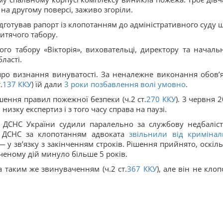
і на другому поверсі, заживо згоріли.
ідготував рапорт із клопотанням до адміністративного суду 
итячого табору.
го табору «Вікторія», виховательці, директору та началь
ласті.
ро визнання винуватості. За неналежне виконання обов’я
.
137
ККУ
) їй дали
3 роки позбавлення волі умовно
.
шення правил пожежної безпеки (ч.2 ст.
270
ККУ
). 3 червня 
в
низку експертиз і з того часу справа на паузі.
У ДСНС України судили паралельно за службову недбаліст
у ДСНС за клопотанням адвоката
звільнили від кримінал
—
у звʼязку з закінченням строків. Рішення прийнято, оскіль
еному дій минуло більше 5 років.
а таким же звинуваченням (ч.2 ст.
367
ККУ
), але він не кло