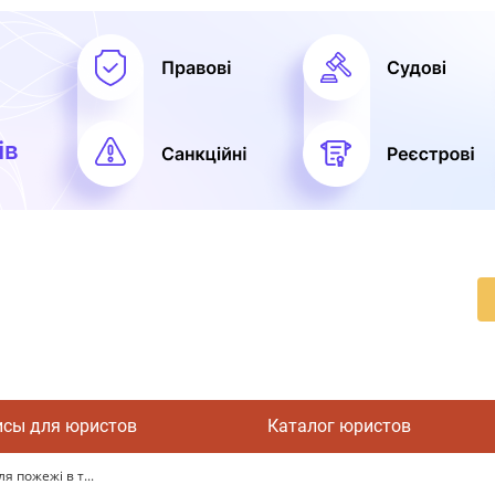
исы для юристов
Каталог юристов
я пожежі в т...