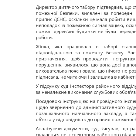
Директор дитячого табору підтвердив, що с
пожежної безпеки, виявлені за попередні 
припис ДСНС, оскільки це мала робити вища
неполадок із пожежною сигналізацією, оскі
пожежі деревʼяні будинки не були передан
роботи.
Жінка, яка працювала в таборі старш
відповідальною за пожежну безпеку. Зас
призначення, щоб проводити інструкта
порушення, виявилося, що вона досі відпов
вихователька пояснювала, що нічого не ро
підписала, не читаючи і залишила в кабінеті
У підсумку суд інспектора районного відді
за неналежне виконання службових обовʼязкі
Посадовою інструкцією на провідного інспе
щодо звернення до адміністративного суд
позашкільного навчального закладу, а т
обʼєкта у відповідність до правил пожежної 
Аналізуючи документи, суд зʼясував, що р
скадається не інспектором районного відділ