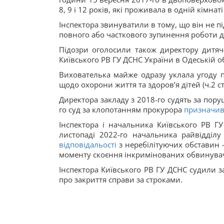
8, 9 і 12 років, які проживала в одній кімнат
Інспектора звинуватили в тому, що він не п
повного або часткового зупинення роботи д
Підозри оголосили також директору дитячо
Київського РВ ГУ ДСНС України в Одеській об
Вихователька майже одразу уклала угоду п
щодо охорони життя та здоров’я дітей (ч.2 ст
Директора закладу з 2018-го судять за пору
го суд за клопотанням прокурора
призначи
Інспектора і начальника Київського РВ Г
листопаді 2022-го начальника райвідділ
відповідальості
з неребілітуючих обставин
моменту скоєння інкримінованих обвинувач
Інспектора Київського РВ ГУ ДСНС судили з
про закриття справи за строками.