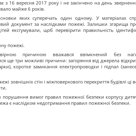
ає з 16 вересня 2017 року і не закінчено на день зверненн
ивало майже 6 років.
исновки яких суперечать один одному. У матеріалах сп
ковий документ за наслідками пожежі. Залишки згарища пр
ітей ексгумували, щоб перевірити правильність ідентифік
ину пожежі.
вірною причиною вважався ввімкнений без нагл
ися ще три можливі причини: загоряння від джерела відкри
гарки), коротке замикання електропроводки і підпал (занес
жі зовнішніх стін і міжповерхового перекриття будівлі ці ве
ти.
и порушення вимог правил пожежної безпеки корпусу дитя
жежа є наслідком недотримання правил пожежної безпеки.