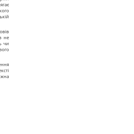
ягає
кого
ькій
овів
в не
ь чи
вого
ення
ксті
ожна