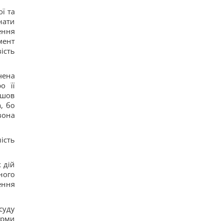
ї та
нати
ення
мент
ість
чена
о її
йшов
, бо
вона
ість
 дій
ного
ення
суду
орми