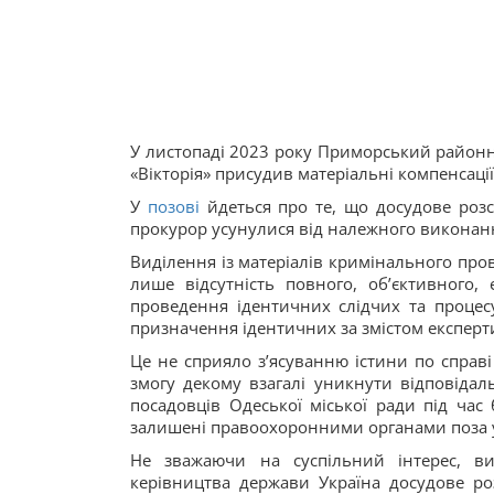
У листопаді 2023 року Приморський районни
«Вікторія» присудив матеріальні компенсації
У
позові
йдеться про те, що досудове роз
прокурор усунулися від належного виконанн
Виділення із матеріалів кримінального пр
лише відсутність повного, обʼєктивного,
проведення ідентичних слідчих та проце
призначення ідентичних за змістом експертиз
Це не сприяло зʼясуванню істини по справі
змогу декому взагалі уникнути відповідальн
посадовців Одеської міської ради під час б
залишені правоохоронними органами поза 
Не зважаючи на суспільний інтерес, ви
керівництва держави Україна досудове роз