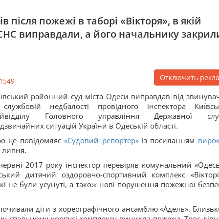
в після пожежі в таборі «Вікторя», в якій
 ДСНС виправдали, а його начальнику закрил
Отключить рекл
1549
ївський районний суд міста Одеси виправдав від звинува
 службовій недбалості провідного інспектора Київсь
айвідділу Головного управління Державної слу
дзвичайних ситуацій України в Одеській області.
о це повідомляє
«Судовий репортер»
із посиланням
виро
 липня.
червні 2017 року інспектор перевіряв комунальний «Одес
ський дитячий оздоровчо-спортивний комплекс «Вікторі
які не були усунуті, а також нові порушення пожежної безпе
ідпочивали діти з хореографічного ансамблю «Адель». Близьк
му спальному корпусі комплексу виникла пожежа. Троє дівч