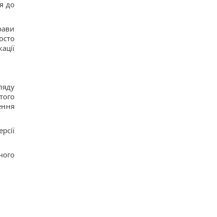
я до
рави
осто
ації
яду
того
ення
рсії
чого