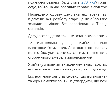
пожежної безпеки (ч. 2 статті
270
ККУ
) трив
суду, тобто на час розгляду справи в суді тр
Проведено одразу декілька експертиз, в
відсутній акт розбору згарища як обовʼяз
зсипали в мішки без пересіювання. Тіла д
останків.
Досудове слідство так і не встановило прич
За висновком ДСНС, найбільш ймо
електрокипʼятильник. Але водночас назвал
вогню (полумʼя сірника, свічки, тління ци
стороннього джерела запалювання).
У звʼязку з повним знищенням внаслідок поже
експерт не міг ані спростувати, ані підтверди
Експерт написав у висновку, що встановит
табору неможливо, як і підтвердити, що по