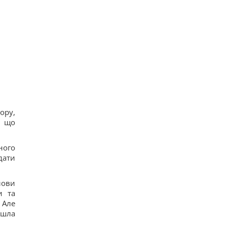
отмечать 8 августа
17
7 августа: церковный праздник сегодня, почему
нужно обязательно подать милостыню
33
Нацбанк ослабил гривню: официальный курс
валют на пятницу
14
Россияне нанесли удары по Днепропетровской
области: погибли пять человек, много раненых
17
Загадка со спичками, в которой правильный
ответ скрывается в одном движении
ору,
17
, що
ного
дати
лови
и та
 Але
йшла