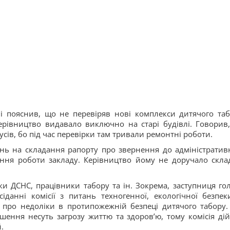
і пояснив, що не перевіряв нові комплекси дитячого таб
ерівництво видавало виключно на старі будівлі. Говорив
сів, бо під час перевірки там тривали ремонтні роботи.
нь на складання рапорту про звернення до адміністратив
ння роботи закладу. Керівництво йому не доручало скла
ики ДСНС, працівники табору та ін. Зокрема, заступниця го
сіданні комісії з питань техногенної, екологічної безпек
 про недоліки в протипожежній безпеці дитячого табору.
шення несуть загрозу життю та здоровʼю, тому комісія ді
.