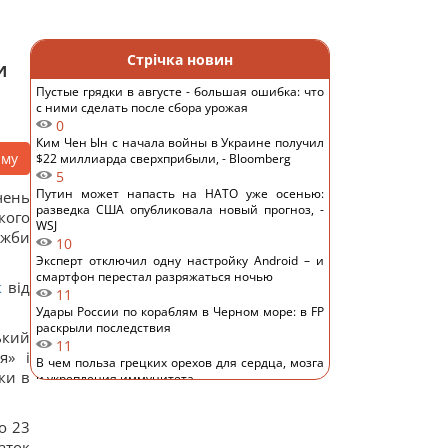
Стрічка новин
и
Пустые грядки в августе - большая ошибка: что
с ними сделать после сбора урожая
0
Ким Чен Ын с начала войны в Украине получил
аму
$22 миллиарда сверхприбыли, - Bloomberg
5
Путин может напасть на НАТО уже осенью:
чень
разведка США опубликовала новый прогноз, -
кого
WSJ
жби
10
Эксперт отключил одну настройку Android – и
смартфон перестал разряжаться ночью
к
від
11
Удары России по кораблям в Черном море: в FP
раскрыли последствия
ький
11
я» і
В чем польза грецких орехов для сердца, мозга
ки в
и укрепления иммунитета
11
В Генштабе ВСУ сообщили, на какую сумму
о 23
страны НАТО выделят Украине военную
аток
помощь