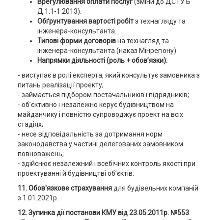
Врегулювання оплати послуг
(зміни до ДСТУ Б
Д.1.1-1:2013).
Обґрунтування вартості робіт
з технагляду та
інженера-консультанта.
Типові форми договорів
на технагляд та
інженера-консультанта (наказ Мінрегіону).
Напрямки діяльності (роль + обов’язки):
- виступає в ролі експерта, який консультує замовника з
питань реалізації проекту;
- займається підбором постачальників і підрядників;
- об’єктивно і незалежно керує будівництвом на
майданчику і повністю супроводжує проект на всіх
стадіях;
- несе відповідальність за дотримання норм
законодавства у частині делегованих замовником
повноважень;
- здійснює незалежний і всебічних контроль якості при
проектуванні й будівництві об’єктів.
11. Обов'язкове страхування
для будівельних компаній
з 1.01.2021р.
12. Зупинка дії постанови КМУ від 23.05.2011р. №553