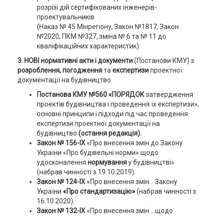
розрізі дій сертифікованих інженерів-
проектувальників
(Наказ № 45 Мінрегіону, Закон №1817, Закон
№2020, ПКМ №327, зміна № 6 та № 11 до
кваліфікаційних характеристик).
3. НОВІ нормативні акти і документи
(Постанови КМУ) з
розроблення, погодження
та
експертизи
проектної
документації на будівництво.
Постанова КМУ №560 «ПОРЯДОК
затвердження
проектів будівництва і проведення їх експертизи»,
основні принципи і підходи під час проведення
експертизи проектної документації на
будівництво
(остання редакція).
Закон № 156-ІХ
«Про внесення змін до Закону
України «Про будівельні норми» щодо
удосконалення
нормування
у будівництві»
(набрав чинності з 19.10.2019).
Закон № 124-IX
«Про внесення змін... Закону
України
«Про стандартизацію»
(набрав чинності з
16.10.2020).
Закон № 132-IX
«Про внесення змін… щодо