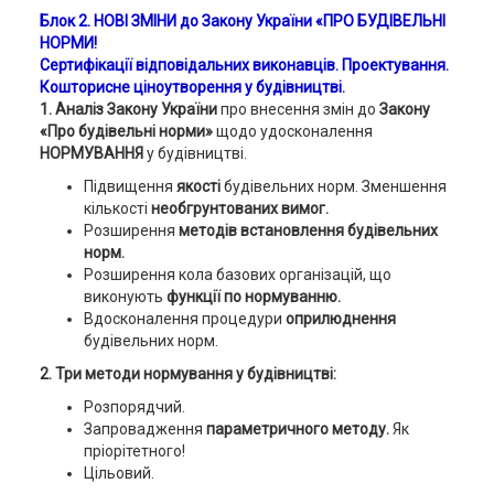
Блок 2. НОВІ ЗМІНИ до Закону України
«
ПРО
БУДІВЕЛЬНІ
НОРМИ!
Сертифікації відповідальних виконавців. Проектування.
Кошторисне ціноутворення у будівництві.
1. Аналіз Закону України
про внесення змін до
Закону
«Про будівельні норми»
щодо удосконалення
НОРМУВАННЯ
у будівництві.
Підвищення
якості
будівельних норм. Зменшення
кількості
необгрунтованих вимог.
Розширення
методів встановлення будівельних
норм.
Розширення кола базових організацій, що
виконують
функції по нормуванню.
Вдосконалення процедури
оприлюднення
будівельних норм.
2. Три методи нормування у будівництві:
Розпорядчий.
Запровадження
параметричного методу.
Як
пріорітетного!
Цільовий.