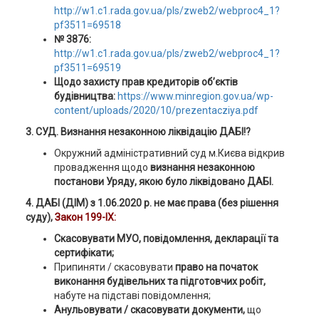
http://w1.c1.rada.gov.ua/pls/zweb2/webproc4_1?
pf3511=69518
№ 3876:
http://w1.c1.rada.gov.ua/pls/zweb2/webproc4_1?
pf3511=69519
Щодо захисту прав кредиторів об’єктів
будівництва:
https://www.minregion.gov.ua/wp-
content/uploads/2020/10/prezentacziya.pdf
3. СУД. Визнання незаконною ліквідацію ДАБІ!?
Окружний адміністративний суд м.Києва відкрив
провадження щодо
визнання незаконною
постанови Уряду, якою було ліквідовано ДАБІ.
4. ДАБІ (ДІМ) з 1.06.2020 р. не має права (без рішення
суду),
Закон 199-ІХ:
Скасовувати МУО, повідомлення, декларації та
сертифікати;
Припиняти / скасовувати
право на початок
виконання будівельних та підготовчих робіт,
набуте на підставі повідомлення;
Анульовувати / скасовувати документи,
що