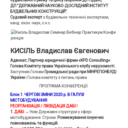
будівельного ринку та ціноутворення ДП НДІБК,
ДП "ДЕРЖАВНИЙ НАУКОВО-ДОСЛІДНИЙ ІНСТИТУТ
БУДІВЕЛЬНИХ КОНСТРУКЦІЙ".
Судовий експерт
з будівельно-технічної експертизи,
канд. екон. наук, с.н.с.
КИСІЛЬ Владислав Євгенович
Адвокат, Партнер юридичної фірми «KPD Consulting».
Голова Комітету права Українського клубу нерухомості.
Заступник Голови
Громадської ради при МІНРЕГІОНБУДІ
України
і Голова комітету з питань права.
ПРОГРАМА КОНФЕРЕНЦІЇ:
Блок 1.
ЧЕРГОВІ ЗМІНИ 2020 р. В ГАЛУЗІ
МІСТОБУДУВАННЯ!
РЕОРГАНІЗАЦІЯ / ЛІКВІДАЦІЯ ДАБІ
!
1.
ДАБІ →
Нові Державні структури у сфері
містобудування. Строки.
Розмежування існуючих
повноважень та функцій.