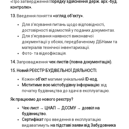
«Про затвердження
Порядку здійснення держ. арх.-буд.
контролю».
13.
Введення поняття
«огляд об'єкту».
Для з’ясування питань щодо відповідності,
достовірності відомостей у поданих документах.
Для з’ясування наявності виконавчої
документації у обсязі, передбаченому ДБНами та
матеріалів технічної інвентаризації.
Фото- та відеофіксація.
14.
Запровадження
чек-листів (повна документація).
15. Новий РЕЄСТР БУДІВЕЛЬНОЇ ДІЯЛЬНОСТІ.
Кожен
об'єкт
матиме унікальний
ID-код.
Міститиме всю містобудівну інформацію:
від
початку будівництва до здачі в експлуатацію.
Як працюємо до нового реєстру?
Чек-лист → ЦНАП → ДССМУ → дозвіл на
будівництво.
Сертифікат
про введення в експлуатацію
видаватимуть
на підставі заяви від Забудовника