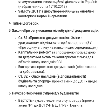
стимулювання інвестиційної діяльності
в Україні»
(набрав чинності з 17.10.2019).
Замість ДСТУ з ціноутворення
будуть
оновлені
кошторисні норми і нормативи.
4. Типові договори.
5. Закон «Про регулювання містобудівної документації».
Ст. 31 «Проектна документація».
Зміни з
урахуванням відміни категорій складності (ЗУ
«Про оцінку впливу на навколишнє середовище»).
Капітальний ремонт
за спрощеною процедурою
за дефектним актом
та
кошторисом
тільки для
об’єктів класу наслідків СС1.
Експертиза
проектної документації (обов’язкова
та добровільна).
Ст. 32. «Класи наслідків (відповідальності)
будівель та споруд»,
проект зміни до ДСТУ щодо
класу наслідків.
6.
Науково-технічний супровід у будівництві.
Вартість
науково-технічного супроводу (проект
зміни №1 до ДСТУ-Н Б Д.1.1-8 «Правила