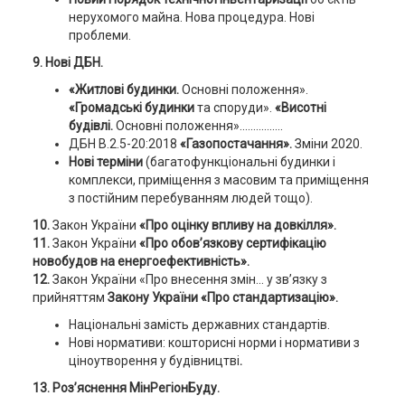
нерухомого майна. Нова процедура. Нові
проблеми.
9. Нові ДБН.
«Житлові будинки.
Основні положення».
«Громадські будинки
та споруди».
«Висотні
будівлі.
Основні положення»................
ДБН В.2.5-20:2018
«Газопостачання».
Зміни 2020.
Нові терміни
(багатофункціональні будинки і
комплекси, приміщення з масовим та приміщення
з постійним перебуванням людей тощо).
10.
Закон України
«Про оцінку впливу на довкілля».
11.
Закон України
«Про обов’язкову сертифікацію
новобудов на енергоефективність».
12.
Закон України «Про внесення змін... у зв’язку з
прийняттям
Закону України «Про стандартизацію».
Національні замість державних стандартів.
Нові нормативи: кошторисні норми і нормативи з
ціноутворення у будівництві
.
13. Роз’яснення МінРегіонБуду.