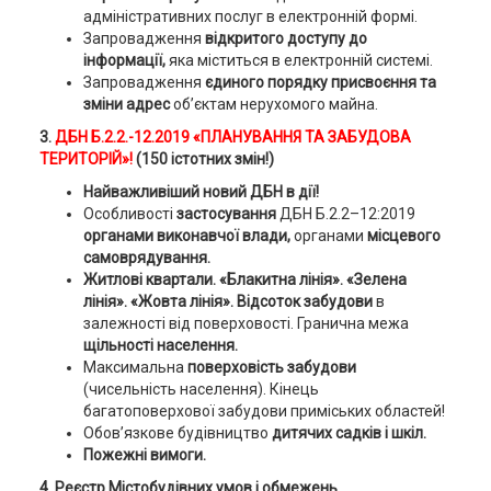
адміністративних послуг в електронній формі.
Запровадження
відкритого доступу до
інформації,
яка міститься в електронній системі.
Запровадження
єдиного порядку присвоєння та
зміни адрес
об’єктам нерухомого майна.
3
.
ДБН Б.2.2.-12.2019 «ПЛАНУВАННЯ ТА ЗАБУДОВА
ТЕРИТОРІЙ»!
(150 істотних змін!)
Найважливіший новий ДБН в дії!
Особливості
застосування
ДБН Б.2.2–12:2019
органами виконавчої влади,
органами
місцевого
самоврядування.
Житлові квартали.
«Блакитна лінія».
«Зелена
лінія».
«Жовта лінія».
Відсоток забудови
в
залежності від поверховості. Гранична межа
щільності населення.
Максимальна
поверховість
забудови
(чисельність населення). Кінець
багатоповерхової забудови приміських областей!
Обов’язкове будівництво
дитячих садків і шкіл.
Пожежні вимоги.
4. Реєстр Містобудівних умов і обмежень.