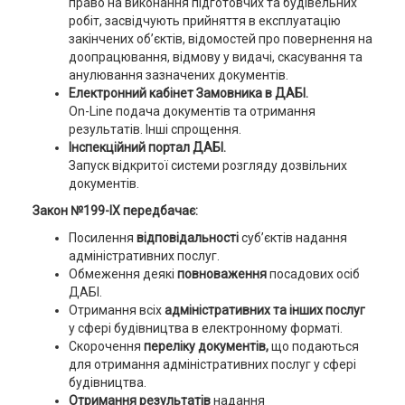
право на виконання підготовчих та будівельних
робіт, засвідчують прийняття в експлуатацію
закінчених об’єктів, відомостей про повернення на
доопрацювання, відмову у видачі, скасування та
анулювання зазначених документів.
Електронний кабінет Замовника в ДАБІ.
On-Line подача документів та отримання
результатів. Інші спрощення.
Інспекційний портал ДАБІ.
Запуск відкритої системи розгляду дозвільних
документів.
Закон №199-IX передбачає:
Посилення
відповідальності
суб’єктів надання
адміністративних послуг.
Обмеження деякі
повноваження
посадових осіб
ДАБІ.
Отримання всіх
адміністративних та інших послуг
у сфері будівництва в електронному форматі.
Скорочення
переліку документів,
що подаються
для отримання адміністративних послуг у сфері
будівництва.
Отримання результатів
надання