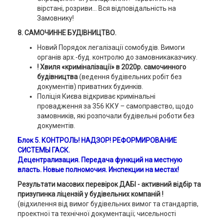
вірстані, розриви... Вся відповідальність на
Замовнику!
8. САМОЧИННЕ БУДІВНИЦТВО.
Новий Порядок легалізації сомобудів. Вимоги
органів арх.-буд. контролю до замовникаказчику.
! Хвиля «криміналізації» в 2020р. самочинного
будівництва
(ведення будівельних робіт без
документів) приватних будинків.
Поліція Києва відкриває кримінальні
провадження за 356 ККУ – самоправство, щодо
замовників, які розпочали будівельні роботи без
документів.
Блок 5. КОНТРОЛЬ! НАДЗОР! РЕФОРМИРОВАНИЕ
СИСТЕМЫ ГАСК.
Децентрализация. Передача функций на местную
власть. Новые полномочия. Инспекции на местах!
Результати масових перевірок ДАБІ - активний відбір та
призупинка ліцензій у будівельних компаній !
(відхилення від вимог будівельних вимог та стандартів,
проектної та технічної документації; чисельності