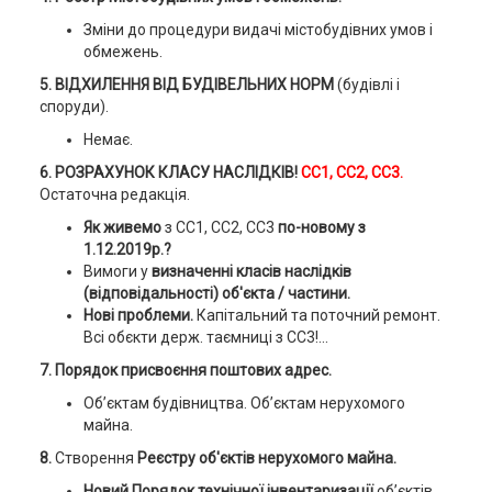
Зміни до процедури видачі містобудівних умов і
обмежень.
5. ВІДХИЛЕННЯ ВІД БУДІВЕЛЬНИХ НОРМ
(будівлі і
споруди).
Немає.
6.
РОЗРАХУНОК КЛАСУ НАСЛІДКІВ!
СС1, СС2, СС3.
Остаточна редакція.
Як живемо
з СС1, СС2, СС3
по-новому з
1.12.2019р.?
Вимоги у
визначенні класів наслідків
(відповідальності) об'єкта / частини.
Нові проблеми.
Капітальний та поточний ремонт.
Всі обєкти держ. таємниці з СС3!...
7. Порядок присвоєння поштових адрес.
Об’єктам будівництва. Об’єктам нерухомого
майна.
8.
Створення
Реєстру об'єктів нерухомого майна.
Новий Порядок технічної інвентаризації
об’єктів