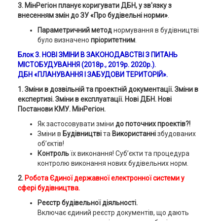
3. МінРегіон планує коригувати ДБН, у зв'язку з
внесенням змін до ЗУ «Про будівельні норми»
.
Параметричний метод
нормування в будівництві
було визначено
пріоритетним
.
Блок 3. НОВІ ЗМІНИ В ЗАКОНОДАВСТВІ З ПИТАНЬ
МІСТОБУДУВАННЯ (2018р., 2019р.
2020р
.).
ДБН «ПЛАНУВАННЯ І ЗАБУДОВИ ТЕРИТОРІЙ».
1. Зміни в дозвільній та проектній документації. Зміни в
експертизі. Зміни в експлуатації. Нові ДБН. Нові
Постанови КМУ. МінРегіон.
Як застосовувати зміни
до поточних проектів?!
Зміни в
Будівництві
та
Використанні
збудованих
об’єктів!
Контроль
їх виконання! Суб’єкти та процедура
контролю виконання нових будівельних норм.
2.
Робота
Єдиної державної електронної системи у
сфері будівництва.
Реєстр будівельної діяльності.
Включає єдиний реєстр документів, що дають