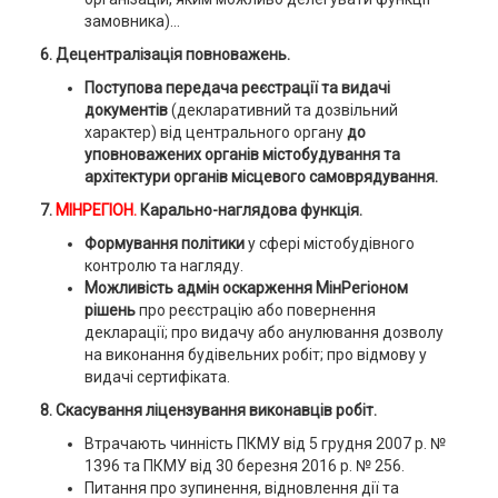
замовника)…
6. Децентралізація повноважень.
Поступова передача реєстрації та видачі
документів
(декларативний та дозвільний
характер) від центрального органу
до
уповноважених органів містобудування та
архітектури органів місцевого самоврядування.
7.
МІНРЕГІОН.
Карально-наглядова функція.
Формування політики
у сфері містобудівного
контролю та нагляду.
Можливість адмін оскарження
МінРегіоном
рішень
про реєстрацію або повернення
декларації; про видачу або анулювання дозволу
на виконання будівельних робіт; про відмову у
видачі сертифіката.
8. Скасування ліцензування виконавців робіт.
Втрачають чинність ПКМУ від 5 грудня 2007 р. №
1396 та ПКМУ від 30 березня 2016 р. № 256.
Питання про зупинення, відновлення дії та