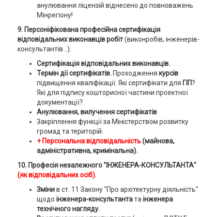
анулювання ліцензій віднесено до повноважень
Мінрегіону!
9. Персоніфікована професійна сертифікація
відповідальних виконавців робіт
(виконробів, інженерів-
консультантів...).
Сертифікація відповідальних виконавців.
Термін дії сертифікатів.
Проходження
курсів
підвищення кваліфікації. Які сертифікати для
ГІП
?
Які для підпису кошторисної частини проектної
документації?
Анулювання, вилучення сертифікатів
Закріплення функції за Міністерством розвитку
громад та територій.
+ Персональна відповідальність
(майнова,
адміністративна, кримінальна).
10. Професія незалежного "ІНЖЕНЕРА-КОНСУЛЬТАНТА"
(як відповідальних осіб).
Зміни
в ст. 11 Закону "Про архітектурну діяльність"
щодо
інженера-консультанта
та
інженера
технічного нагляду.