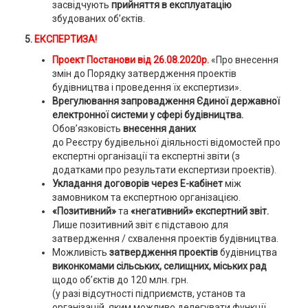
засвідчують
прийняття в експлуатацію
збудованих об’єктів.
5.
ЕКСПЕРТИЗА!
Проект Постанови від 26.08.2020р.
«Про внесення
змін до Порядку затвердження проектів
будівництва і проведення їх експертизи».
Врегулювання запровадження Єдиної державної
електронної системи у сфері будівництва.
Обов’язковість
внесення даних
до Реєстру будівельної діяльності відомостей про
експертні організації та експертні звіти (з
додатками про результати експертизи проектів).
Укладання договорів через E-кабінет
між
замовником та експертною організацією.
«Позитивний»
та
«негативний» експертний звіт.
Лише позитивний звіт є підставою для
затвердження / схвалення проектів будівництва.
Можливість
затвердження проектів
будівництва
виконкомами сільських, селищних, міських рад
щодо об’єктів до 120 млн. грн.
(у разі відсутності підприємств, установ та
організацій, яким можливо делегувати функції