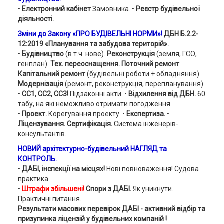
•
Електронний кабінет
Замовника. •
Реєстр будівельної
діяльності.
Зміни до Закону «ПРО БУДІВЕЛЬНІ НОРМИ»!
ДБН Б.2.2-
12:2019
«Планування та забудова територій».
•
Будівництво
(в т.ч. нове).
Реконструкція
(земля, ГСО,
генплан).
Тех. переоснащення. Поточний ремонт
.
Капітальний ремонт
(будівельні роботи + обладняння).
Модернізація
(ремонт, реконструкція, перепланування).
•
СС1, СС2, СС3!
Підзаконні акти. •
Відхилення від ДБН.
60
табу, на які неможливо отримати погодження.
•
Проект.
Корегування проекту. •
Експертиза.
•
Ліцензування. Сертифікація.
Система інженерів-
консультантів.
НОВИЙ архітектурно-будівельний НАГЛЯД та
КОНТРОЛЬ.
•
ДАБІ, інспекції на місцях!
Нові повноваження!
Судова
практика.
•
Ш
трафи збільшені!
Спори з ДАБІ.
Як уникнути.
Практичні питання.
Результати масових перевірок ДАБІ - активний відбір та
призупинка ліцензій у будівельних компаній !