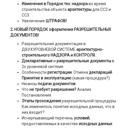
Изменения в Порядок тех. надзора
во время
строительства объекта
архитектуры
для CC2 и
CC3.
Увеличение
ШТРАФОВ!
2.
НОВЫЙ ПОРЯДОК
оформления РАЗРЕШИТЕЛЬНЫХ
ДОКУМЕНТОВ
!
Разрешительная документация в
ДВУХУРОВНЕВОЙ СИСТЕМЕ
архитектурно-
строительного НАДЗОРА и КОНТРОЛЯ.
Декларативные
и
разрешительные документы
в
2х уровневой системе.
Особенности
регистрации
. Отмена
деклараций
.
Принятие в эксплуатацию
(какая процедура?).
Нюансы
подачи документов.
Что
не требует разрешения?
Анализ
Постановления.
Этапы прохождения
разрешительной процедуры.
Как изменилось понятие исходных данных, что в
них входит?
Исчерпывающий перечень
условий
,
предоставляемых в качестве
исходных данных