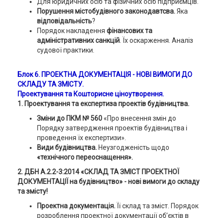
Для юридичних осіб та фізичних осіб підприємців.
Порушення містобудівного законодавтсва.
Яка
відповідальність
?
Порядок накладення
фінансових та
адміністративних
санкцій
. Їх оскарження. Аналіз
судової практики.
Блок 6. ПРОЕКТНА ДОКУМЕНТАЦІЯ - НОВІ ВИМОГИ ДО
СКЛАДУ ТА ЗМІСТУ.
Проектування та Кошторисне ціноутворення.
1. Проектування та експертиза проектів будівництва.
Зміни до ПКМ № 560
«Про внесення змін до
Порядку затвердження проектів будівництва і
проведення їх експертизи».
Види будівництва.
Неузгодженість щодо
«технічного переоснащення».
2. ДБН А.2.2-3:2014 «СКЛАД ТА ЗМІСТ ПРОЕКТНОЇ
ДОКУМЕНТАЦІЇ на будівництво» - нові вимоги до складу
та змісту!
Проектна документація.
Її склад та зміст. Порядок
розроблення проектної документації об’єктів в