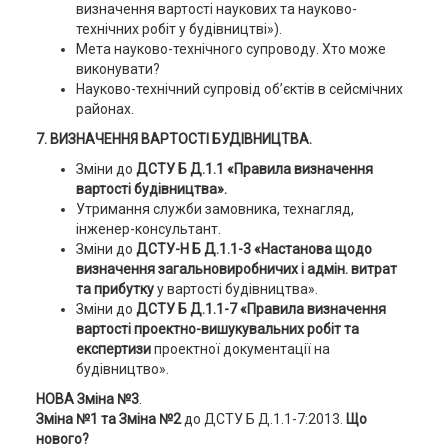
визначення вартості наукових та науково-
технічних робіт у будівництві»).
Мета науково-технічного супроводу. Хто може
виконувати?
Науково-технічний супровід об’єктів в сейсмічних
районах.
7. ВИЗНАЧЕННЯ ВАРТОСТІ БУДІВНИЦТВА.
Зміни до
ДСТУ Б Д.1.1 «Правила визначення
вартості будівництва».
Утримання служби замовника, технагляд,
інженер-консультант.
Зміни до
ДСТУ-Н Б Д.1.1-3 «Настанова щодо
визначення загальновиробничих і адмін. витрат
та прибутку
у вартості будівництва».
Зміни до
ДСТУ Б Д.1.1-7 «Правила визначення
вартості проектно-вишукувальних робіт та
експертизи
проектної документації на
будівництво».
НОВА Зміна №3
.
Зміна №1 та Зміна №2
до ДСТУ Б Д.1.1-7:2013.
Що
нового?