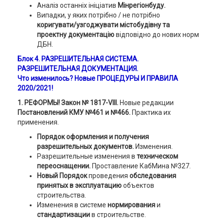
Аналіз останніх ініціатив
Мінрегіонбуду.
Випадки, у яких потрібно / не потрібно
коригувати/узгоджувати містобудівну та
проектну документацію
відповідно до нових норм
ДБН.
Блок 4. РАЗРЕШИТЕЛЬНАЯ СИСТЕМА.
РАЗРЕШИТЕЛЬНАЯ ДОКУМЕНТАЦИЯ.
Что изменилось?
Новые ПРОЦЕДУРЫ И ПРАВИЛА
2020/2021!
1. РЕФОРМЫ! Закон
№ 1817-VIII.
Новые редакции
Постановлений КМУ №461 и №466.
Практика их
применения.
Порядок оформления и получения
разрешительных документов.
Изменения.
Разрешительные изменения в
техническом
переоснащении.
Проставление КабМина №327.
Новый Порядок
проведения
обследования
принятых в эксплуатацию
объектов
строительства.
Изменения в системе
нормирования
и
стандартизации
в строительстве.