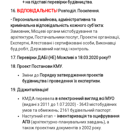
+ на підставі перевірки будівництва.
16.
ВІДПОВІДАЛЬНІСТЬ!
Розподіл. Посилення.
•
Персональна майнова, адміністративна та
кримінальна відповідальність кожного суб'єкта:
Замовник, Місцеві органи містобудування та
архітектури, Постачальники послуг, Проектні організації,
Експертні, Атестовані і сертифіковані особи, Виконавці
буд.робіт, Державний нагляд і контроль.
17. Перевірки ДАБІ (НЕ) Можливі з 18.03.2020 року!?
18. Проект Постанови КМУ.
Зміни до
Порядку затвердження проектів
будівництва і проведення їх експертизи.
19. Діджиталізація!
КМДА перевела
в електронний вигляд всі МУО
(видані з 2011 до 1.07.2020) - 3643 містобудівних
умов та обмежень; 2161 будівельний паспорт.
Наступний етап –
інвентаризація та оцифрування
АПЗ
(архітектурно-планувальних завдань), а
також проектних документів з 2002 року.