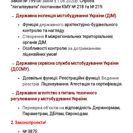
Закон № 199-ІХ!
Зміни з 1.06.2020р.
Спроба
"легалізувати" постанови КМУ № 218 та № 219.
→ Державна інспекція містобудування України (ДІМ).
Функція
державного
архітектурно-будівельного
контролю та нагляду.
Створення
8 міжрегіональних територіальних
органів ДІМ.
Особливості контролю
за дотриманням
ліцензійних умов!
→
Державна сервісна служба містобудування України
(ДССМУ).
Дозвільні функції. Реєстраційні функції.
Ведення
реєстрів.
Ліцензування. Атестація та сертифікація.
→
Державне агентство з питань технічного
регулювання у містобудуванні України.
Перевірка об'єктів на
відповідність Держнормам,
Параметрам, ДБНам, Єврокодам.
2.
Законопроекти!
№ 3875: