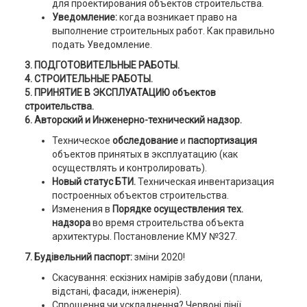
для проектирования объектов строительства.
Уведомление:
когда возникает право на
выполнение строительных работ. Как правильно
подать Уведомление.
3. ПОДГОТОВИТЕЛЬНЫЕ РАБОТЫ.
4. СТРОИТЕЛЬНЫЕ РАБОТЫ.
5. ПРИНЯТИЕ В ЭКСПЛУАТАЦИЮ объектов
строительства.
6. Авторский и Инженерно-технический надзор.
Техническое
обследование
и
паспортизация
объектов принятых в эксплуатацию (как
осуществлять и контролировать).
Новый статус БТИ.
Техническая инвентаризация
построенных объектов строительства.
Изменения в
Порядке осуществления
тех.
надзора
во время строительства объекта
архитектуры. Постановление КМУ №327.
7. Будівельний паспорт:
зміни 2020!
Скасування: ескізних намірів забудови (плани,
відстані, фасади, інженерія).
Спрощення чи ускладнення? Червоні лінії,