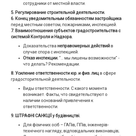
сотрудники от местной власти.
5. Регулирование строительной деятельности.
6. Конец уведомительным обязанностям застройщика
перед местным советом, пожарниками, инспекцией.
7. Взаимоотношения субъектов градостроительства с
системой Контроля и Надзора.
Доказательства
неправомерных действий
в
случае спора с инспекцией.
Отказ инспекции.
"... мы лишены возможности" -
что делать? Рекомендации.
8. Усиление ответственности юр. и физ. лиц
в сфере
градосторительной деятельности.
Виды ответственности. С какого момента
возникает. Факты, что свидетельствуют о
наличии оснований привлечения к
ответственности.
9. ШТРАФНІ САНКЦІЇ у будівництві.
Для фізичних осіб – ГАПів, ГІПів, інженерів-
технічного нагляду, відповідальних виконавців;