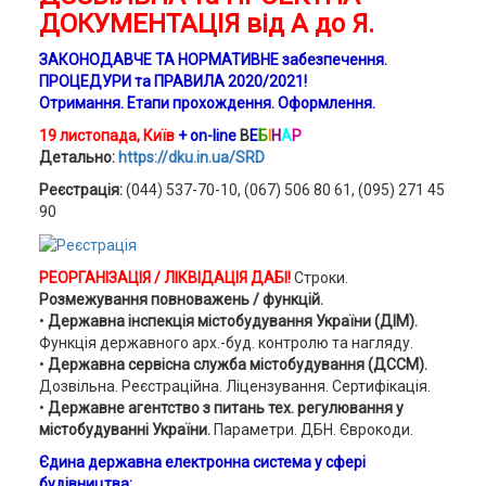
ДОКУМЕНТАЦІЯ від А до Я.
ЗАКОНОДАВЧЕ ТА НОРМАТИВНЕ забезпечення.
ПРОЦЕДУРИ та ПРАВИЛА 2020/2021!
Отримання. Етапи прохождення.
Оформлення.
19 листопада, Київ
+ on-line
В
Е
Б
І
Н
А
Р
Детально:
https://dku.in.ua/SRD
Реєстрація:
(044) 537-70-10, (067) 506 80 61, (095) 271 45
90
РЕОРГАНІЗАЦІЯ / ЛІКВІДАЦІЯ ДАБІ!
Строки.
Розмежування повноважень / функцій.
•
Державна інспекція містобудування України (ДІМ).
Функція державного арх.-буд. контролю та нагляду.
•
Державна сервісна служба містобудування (ДССМ).
Дозвільна. Реєстраційна. Ліцензування. Сертифікація.
•
Державне агентство з питань тех. регулювання у
містобудуванні України.
Параметри. ДБН. Єврокоди.
Єдина державна електронна система у сфері
будівництва: