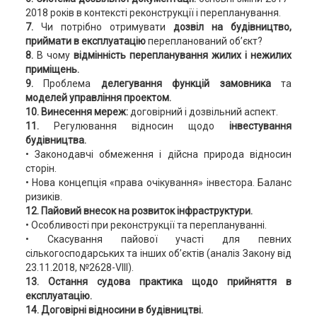
2018 років в контексті реконструкції і перепланування.
7.
Чи потрібно отримувати
дозвіл на будівництво,
приймати в експлуатацію
перепланований об’єкт?
8.
В чому
відмінність перепланування жилих і нежилих
приміщень.
9.
Проблема
делегування функцій замовника
та
моделей управління проектом.
10. Винесення мереж:
договірний і дозвільний аспект.
11.
Регулювання відносин щодо
інвестування
будівництва.
• Законодавчі обмеження і дійсна природа відносин
сторін.
• Нова концепція «права очікування» інвестора. Баланс
ризиків.
12. Пайовий внесок на розвиток інфраструктури.
• Особливості при реконструкції та переплануванні.
• Скасування пайової участі для певних
сількогосподарських та інших об’єктів (аналіз Закону від
23.11.2018, №2628-VIII).
13. Остання судова практика щодо прийняття в
експлуатацію.
14. Договірні відносини в будівництві.