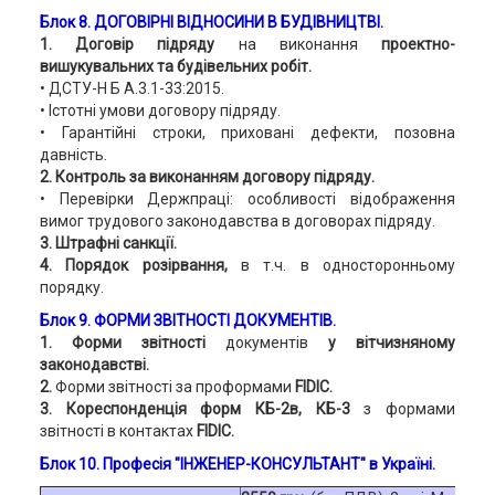
Блок 8.
ДОГОВІРНІ ВІДНОСИНИ В БУДІВНИЦТВІ.
1. Договір підряду
на виконання
проектно-
вишукувальних та будівельних робіт.
• ДСТУ-Н Б А.3.1-33:2015.
• Істотні умови договору підряду.
• Гарантійні строки, приховані дефекти, позовна
давність.
2. Контроль за виконанням договору підряду.
• Перевірки Держпраці: особливості відображення
вимог трудового законодавства в договорах підряду.
3. Штрафні санкції.
4. Порядок розірвання,
в т.ч. в односторонньому
порядку.
Блок 9. ФОРМИ ЗВІТНОСТІ ДОКУМЕНТІВ.
1. Форми звітності
документів
у вітчизняному
законодавстві.
2.
Форми звітності за проформами
FIDIC.
3. Кореспонденція форм КБ-2в, КБ-3
з формами
звітності в контактах
FIDIC.
Блок 10. Професія "ІНЖЕНЕР-КОНСУЛЬТАНТ" в Україні.