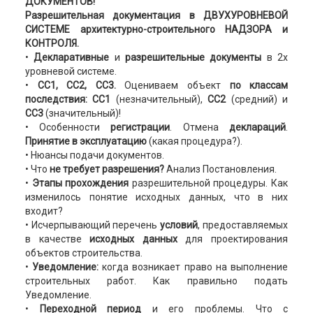
ДОКУМЕНТОВ
!
Разрешительная документация в ДВУХУРОВНЕВОЙ
СИСТЕМЕ архитектурно-строительного НАДЗОРА и
КОНТРОЛЯ.
•
Декларативные
и
разрешительные документы
в 2х
уровневой системе.
•
СС1, СС2, СС3.
Оцениваем объект
по классам
последствия: СС1
(незначительный),
СС2
(средний) и
СС3
(значительный)!
• Особенности
регистрации
. Отмена
деклараций
.
Принятие в эксплуатацию
(какая процедура?).
• Нюансы подачи документов.
• Что
не требует разрешения?
Анализ Постановления.
•
Этапы прохождения
разрешительной процедуры. Как
изменилось понятие исходных данных, что в них
входит?
• Исчерпывающий перечень
условий
, предоставляемых
в качестве
исходных данных
для проектирования
объектов строительства.
•
Уведомление:
когда возникает право на выполнение
строительных работ. Как правильно подать
Уведомление.
•
Переходной период
и его проблемы. Что с