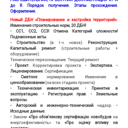
до Я. Порядок получения. Этапы прохождения.
Оформление.
Новый ДБН «
Планирование и застройка территорий».
Изменения строительных норм, 20 ДБН!
•
СС1, СС2, СС3! Отмена Категорий сложности!
Подзаконные акты.
•
Строительство
(в т.ч. новое).
Реконструкция.
Капитальный ремонт
(строительные работы +
оборудование).
Техническое переоснащение. Текущий ремонт.
•
Проект.
Корректировка проекта. •
Экспертиза.
•
Лицензирование.
Сертификация.
•
Сметное
нормирование.
Изменение в
ценообразовании
(на всех стадиях проекта).
•
Техническая инвентаризация.
•
Принятие в
эксплуатацию.
•
Регистрация прав.
•
Земельные
вопросы.
•
Авторский и инженерно-технический
надзор
.
•
Исходные данные.
• Закони
«Про обов’язкову сертифікацію новобудов
на
енергоефективність» та
«Про оцінку впливу на