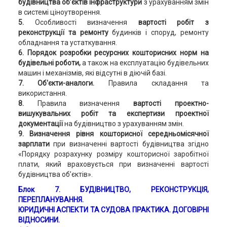
будівництва об’єктів інфраструктури
з урахуванням змін
в системі ціноутворення.
5.
Особливості визначення
вартості робіт з
реконструкції та ремонту
будинків і споруд, ремонту
обладнання та устаткування.
6. Порядок розробки ресурсних кошторисних норм на
будівельні роботи,
а також на експлуатацію будівельних
машин і механізмів, які відсутні в діючій базі.
7. Об'єкти-аналоги.
Правила складання та
використання.
8.
Правила визначення
вартості проектно-
вишукувальних робіт та експертизи проектної
документації
на будівництво з урахуванням змін.
9. Визначення рівня кошторисної середньомісячної
зарплати
при визначенні вартості будівництва згідно
«Порядку розрахунку розміру кошторисної заробітної
плати, який враховується при визначенні вартості
будівництва об’єктів».
Блок 7. БУДІВНИЦТВО, РЕКОНСТРУКЦІЯ,
ПЕРЕПЛАНУВАННЯ.
ЮРИДИЧНІ АСПЕКТИ ТА СУДОВА ПРАКТИКА. ДОГОВІРНІ
ВІДНОСИНИ.