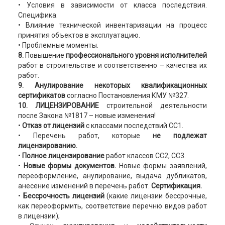
• Условия в зависимости от класса последствия.
Специфика.
• Влияние технической инвентаризации на процесс
принятия объектов в эксплуатацию.
• Проблемные моменты.
8.
Повышение
профессионального уровня исполнителей
работ в строительстве и соответственно – качества их
работ.
9. Анулирование некоторых квалификационных
сертификатов
согласно Постановления КМУ №327.
10. ЛИЦЕНЗИРОВАНИЕ
строительной деятельности
после Закона №1817 – новые изменения!
•
Отказ от лицензий
с классами последствий СС1.
• Перечень работ, которые
не подлежат
лицензированию.
•
Полное лицензирование
работ классов СС2, СС3.
•
Новые формы документов.
Новые формы заявлений,
переоформление, анулирование, выдача дубликатов,
анесение изменений в перечень работ.
Сертификация.
•
Бессрочность лицензий
(какие лицензии бессрочные,
как переоформить, соответствие перечню видов работ
в лицензии);