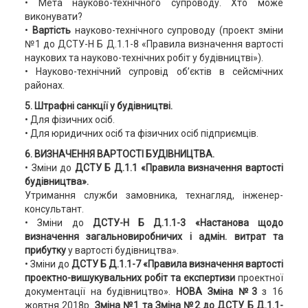
• Мета науково-технічного супроводу. Хто може
виконувати?
•
Вартість
науково-технічного супроводу (проект зміни
№1 до ДСТУ-Н Б Д.1.1-8 «Правила визначення вартості
наукових та науково-технічних робіт у будівництві»).
• Науково-технічний супровід об’єктів в сейсмічних
районах.
5. Штрафні санкції у будівництві.
• Для фізичних осіб.
• Для юридичних осіб та фізичних осіб підприємців.
6. ВИЗНАЧЕННЯ ВАРТОСТІ БУДІВНИЦТВА.
• Зміни до
ДСТУ Б Д.1.1 «Правила визначення вартості
будівництва».
Утримання служби замовника, технагляд, інженер-
консультант.
• Зміни до
ДСТУ-Н Б Д.1.1-3 «Настанова щодо
визначення загальновиробничих і адмін. витрат та
прибутку
у вартості будівництва».
• Зміни до
ДСТУ Б Д.1.1-7 «Правила визначення вартості
проектно-вишукувальних робіт та експертизи
проектної
документації на будівництво».
НОВА Зміна №3
з 16
жовтня 2018р.
Зміна №1 та Зміна №2 до ДСТУ Б Д.1.1-