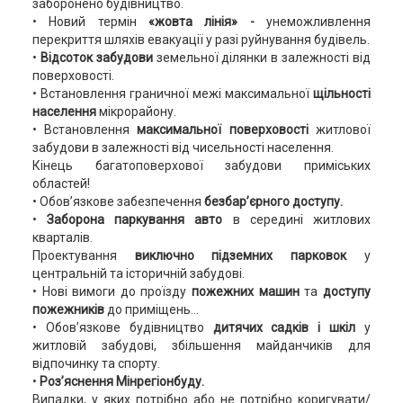
заборонено будівництво.
• Новий термін
«жовта лінія» -
унеможливлення
перекриття шляхів евакуації у разі руйнування будівель.
•
Відсоток забудови
земельної ділянки в залежності від
поверховості.
• Встановлення граничної межі
максимальної
щільності
населення
мікрорайону.
• Встановлення
максимальної поверховості
житлової
забудови в залежності від чисельності населення.
Кінець багатоповерхової забудови приміських
областей!
• Обов’язкове забезпечення
безбар’єрного доступу.
•
Заборона паркування авто
в середині житлових
кварталів.
Проектування
виключно підземних парковок
у
центральній та історичній забудові.
• Нові вимоги до проїзду
пожежних машин
та
доступу
пожежників
до приміщень...
• Обов’язкове будівництво
дитячих садків і шкіл
у
житловій забудові, збільшення майданчиків для
відпочинку та спорту.
•
Роз’яснення Мінрегіонбуду.
Випадки, у яких потрібно або не потрібно коригувати/