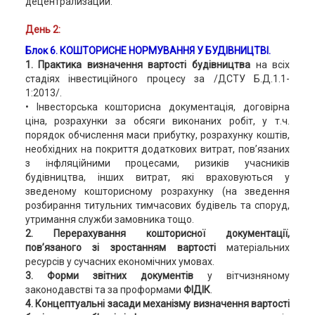
децентрализации.
День 2:
Блок 6. КОШТОРИСНЕ НОРМУВАННЯ У БУДІВНИЦТВІ.
1. Практика визначення вартості будівництва
на всіх
стадіях інвестиційного процесу за /ДСТУ Б.Д.1.1-
1:2013/.
• Інвесторська кошторисна документація, договірна
ціна, розрахунки за обсяги виконаних робіт, у т.ч.
порядок обчислення маси прибутку, розрахунку коштів,
необхідних на покриття додаткових витрат, пов’язаних
з інфляційними процесами, ризиків учасників
будівництва, інших витрат, які враховуються у
зведеному кошторисному розрахунку (на зведення
розбирання титульних тимчасових будівель та споруд,
утримання служби замовника тощо.
2. Перерахування кошторисної документації,
пов’язаного зі зростанням вартості
матеріальних
ресурсів у сучасних економічних умовах.
3. Форми звітних документів
у вітчизняному
законодавстві та за проформами
ФІДІК
.
4. Концептуальні засади механізму визначення вартості