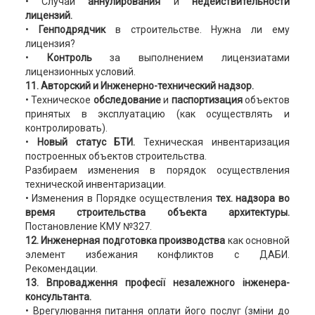
• Случаи
аннулирования
и
недействительности
лицензий.
•
Генподрядчик
в строительстве. Нужна ли ему
лицензия?
•
Контроль
за выполнением лицензиатами
лицензионных условий.
11. Авторский и Инженерно-технический надзор.
• Техническое
обследование
и
паспортизация
объектов
принятых в эксплуатацию (как осуществлять и
контролировать).
•
Новый статус БТИ.
Техническая инвентаризация
построенных объектов строительства.
Разбираем изменения в порядок осуществления
технической инвентаризации.
• Изменения в Порядке осуществления
тех. надзора во
время строительства объекта архитектуры.
Постановление КМУ №327.
12. Инженерная подготовка производства
как основной
элемент избежания конфликтов с ДАБИ.
Рекомендации.
13. Впровадження професії незалежного інженера-
консультанта.
• Врегулювання питання оплати його послуг (зміни до