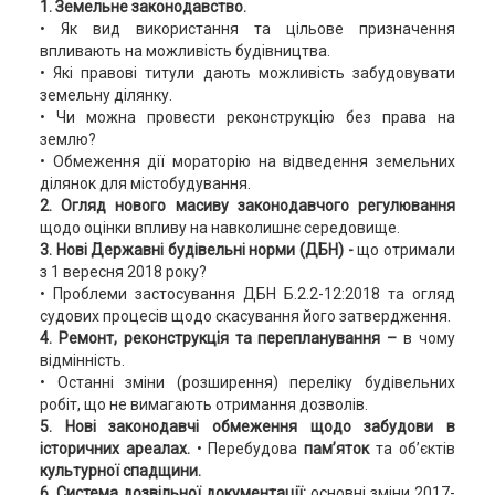
1. Земельне законодавство.
• Як вид використання та цільове призначення
впливають на можливість будівництва.
• Які правові титули дають можливість забудовувати
земельну ділянку.
• Чи можна провести реконструкцію без права на
землю?
• Обмеження дії мораторію на відведення земельних
ділянок для містобудування.
2. Огляд нового масиву законодавчого регулювання
щодо оцінки впливу на навколишнє середовище.
3. Нові Державні будівельні норми (ДБН) -
що отримали
з 1 вересня 2018 року?
• Проблеми застосування ДБН Б.2.2-12:2018 та огляд
судових процесів щодо скасування його затвердження.
4. Ремонт, реконструкція та перепланування –
в чому
відмінність.
• Останні зміни (розширення) переліку будівельних
робіт, що не вимагають отримання дозволів.
5. Нові законодавчі обмеження щодо забудови в
історичних ареалах.
• Перебудова
пам’яток
та об’єктів
культурної спадщини.
6. Система дозвільної документації:
основні зміни 2017-