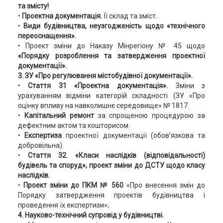
та змісту!
•
Проектна документація.
Її склад та зміст.
•
Види будівництва, неузгодженість щодо «технічного
переоснащення».
• Проект зміни до Наказу Мінрегіону № 45 щодо
«Порядку розроблення та затвердження проектної
документації».
3. ЗУ «Про регулювання містобудівної документації».
•
Стаття 31 «Проектна документація».
Зміни з
урахуванням відміни категорій складності (ЗУ «Про
оцінку впливу на навколишнє середовище» № 1817.
•
Капітальний ремонт
за спрощеною процедурою за
дефектним актом та кошторисом.
•
Експертиза
проектної документації (обов’язкова та
добровільна).
•
Стаття 32. «Класи наслідків (відповідальності)
будівель та споруд», проект зміни до ДСТУ щодо класу
наслідків.
•
Проект зміни до ПКМ № 560
«Про внесення змін до
Порядку затвердження проектів будівництва і
проведення їх експертизи»;
4.
Науково-технічний супровід у будівництві.