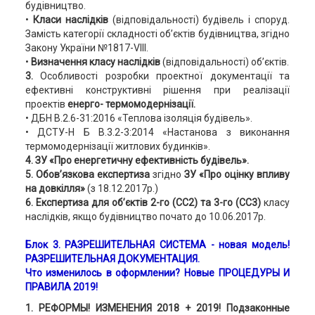
будівництво.
•
Класи наслідків
(відповідальності) будівель і споруд.
Замість категорії складності об’єктів будівництва, згідно
Закону України №1817-VIII.
•
Визначення класу наслідків
(відповідальності) об’єктів.
3.
Особливості розробки проектної документації та
ефективні конструктивні рішення при реалізації
проектів
енерго- термомодернізації.
• ДБН В.2.6-31:2016 «Теплова ізоляція будівель».
• ДСТУ-Н Б В.3.2-3:2014 «Настанова з виконання
термомодернізації житлових будинків».
4. ЗУ «Про енергетичну ефективність будівель».
5. Обов’язкова експертиза
згідно
ЗУ «Про оцінку впливу
на довкілля»
(з 18.12.2017р.)
6.
Експертиза для об’єктів 2-го (СС2) та 3-го (СС3)
класу
наслідків, якщо будівництво почато до 10.06.2017р.
Блок 3. РАЗРЕШИТЕЛЬНАЯ СИСТЕМА - новая модель!
РАЗРЕШИТЕЛЬНАЯ ДОКУМЕНТАЦИЯ.
Что изменилось в оформлении?
Новые ПРОЦЕДУРЫ И
ПРАВИЛА 2019!
1. РЕФОРМЫ! ИЗМЕНЕНИЯ 2018 + 2019! Подзаконные