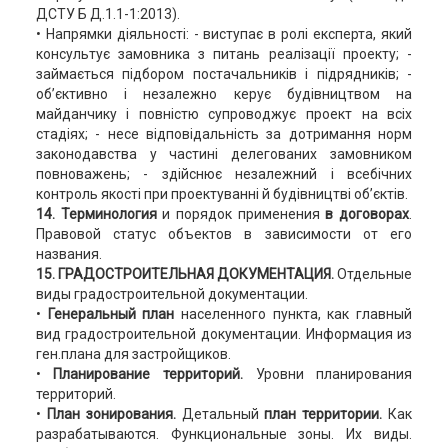
ДСТУ Б Д.1.1-1:2013).
• Напрямки діяльності: - виступає в ролі експерта, який
консультує замовника з питань реалізації проекту; -
займається підбором постачальників і підрядників; -
об’єктивно і незалежно керує будівництвом на
майданчику і повністю супроводжує проект на всіх
стадіях; - несе відповідальність за дотримання норм
законодавства у частині делегованих замовником
повноважень; - здійснює незалежний і всебічних
контроль якості при проектуванні й будівництві об’єктів.
14. Терминология
и порядок применения
в договорах
.
Правовой статус объектов в зависимости от его
названия.
15. ГРАДОСТРОИТЕЛЬНАЯ ДОКУМЕНТАЦИЯ.
Отдельные
виды градостроительной документации.
•
Генеральный план
населенного пункта, как главный
вид градостроительной документации. Информация из
ген.плана для застройщиков.
•
Планирование территорий.
Уровни планирования
территорий.
•
План зонирования.
Детальный
план территории.
Как
разрабатываются. Функциональные зоны. Их виды.