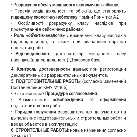
•
Розрахунок обсягу можливого економічного збитку.
• Перелік видів діяльності та об’єктів, що становлять
підвищену
екологічну небезпеку –
зміни Примітки А2.
• Особливості розрахунку класу наслідків при
проектуванні в
сейсмічних районах.
•
Роль «об’єктів-аналогів»
у визначенні класу наслідків
(відповідальності) а також при визначенні вартості
проектних робіт.
•
Відповідальність
щодо категорії складності, класу
наслідків (відповідальності). Доказова база.
4. Контроль достоверности данных
при регистрации
декларативных и разрешительных документов.
5. ПОДГОТОВИТЕЛЬНЫЕ РАБОТЫ
(согласно изменений
Постановления КМУ № 466).
• Что относится?
Процедура согласования.
• Возможности
освобождения от оформления
подготовительных работ.
•
Порядок получения
разрешительных документов на
выполнение подготовительных и строительных работ и
ввода объектов в эксплуатацию.
6. СТРОИТЕЛЬНЫЕ РАБОТЫ:
новые изменения согласно
ЗУ №1817.