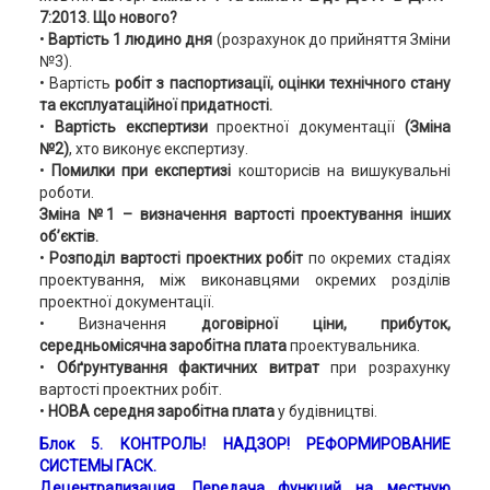
7:2013. Що нового?
•
Вартість 1 людино дня
(розрахунок до прийняття Зміни
№3).
• Вартість
робіт з паспортизації, оцінки технічного стану
та експлуатаційної придатності.
•
Вартість експертизи
проектної документації
(Зміна
№2)
, хто виконує експертизу.
•
Помилки при експертизі
кошторисів на вишукувальні
роботи.
Зміна №1 – визначення вартості проектування інших
об’єктів.
•
Розподіл вартості проектних робіт
по окремих стадіях
проектування, між виконавцями окремих розділів
проектної документації.
•
Визначення
договірної ціни, прибуток,
середньомісячна заробітна плата
проектувальника.
•
Обґрунтування фактичних витрат
при розрахунку
вартості проектних робіт.
•
НОВА середня заробітна плата
у будівництві.
Блок 5. КОНТРОЛЬ! НАДЗОР! РЕФОРМИРОВАНИЕ
СИСТЕМЫ ГАСК.
Децентрализация. Передача функций на местную