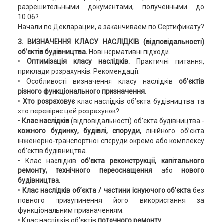
разрешительными документами, полученными до
10.06?
Начали по Декларации, а заканчиваем по Сертификату?
3. ВИЗНАЧЕННЯ КЛАСУ НАСЛІДКІВ (відповідальності)
об’єктів будівництва.
Нові нормативні підходи.
•
Оптимізація класу наслідків.
Практичні питання,
приклади розрахунків. Рекомендації.
• Особливості визначення класу наслідків
об’єктів
різного функціонального призначення.
•
Хто розраховує
клас наслідків об’єкта будівництва та
хто перевіряє цей розрахунок?
•
Клас наслідків
(відповідальності) об’єкта будівництва -
кожного будинку, будівлі, споруди,
лінійного об’єкта
інженерно-транспортної споруди окремо або комплексу
об’єктів будівництва.
• Клас наслідків
об’єкта реконструкції, капітального
ремонту, технічного переоснащення
або
нового
будівництва.
•
Клас наслідків
об’єкта / частини
існуючого об’єкта
без
повного призупинення його використання за
функціональним призначенням.
• Клас наслідків об’єктів
поточного ремонту.