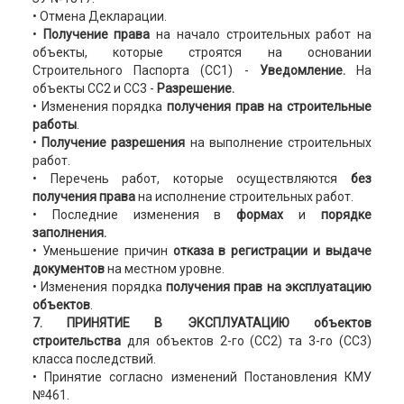
• Отмена Декларации.
•
Получение права
на начало строительных работ на
объекты, которые строятся на основании
Строительного Паспорта (СС1) -
Уведомление.
На
объекты СС2 и СС3 -
Разрешение.
• Изменения порядка
получения прав на строительные
работы
.
•
Получение разрешения
на выполнение строительных
работ.
• Перечень работ, которые осуществляются
без
получения права
на исполнение строительных работ.
• Последние изменения в
формах
и
порядке
заполнения.
• Уменьшение причин
отказа в регистрации и выдаче
документов
на местном уровне.
• Изменения порядка
получения прав на эксплуатацию
объектов
.
7. ПРИНЯТИЕ В ЭКСПЛУАТАЦИЮ объектов
строительства
для объектов 2-го (СС2) та 3-го (СС3)
класса последствий.
• Принятие согласно изменений Постановления КМУ
№461.