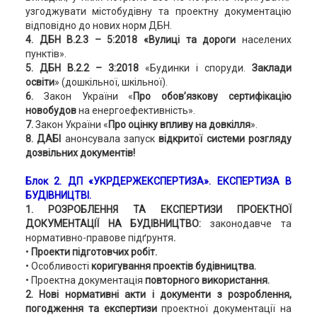
узгоджувати містобудівну та проектну документацію
відповідно до нових норм ДБН.
4. ДБН В.2.3 – 5:2018 «Вулиці та дороги
населених
пунктів».
5. ДБН В.2.2 – 3:2018
«Будинки і споруди.
Заклади
освіти
» (дошкільної, шкільної).
6.
Закон України «
Про обов’язкову сертифікацію
новобудов
на енергоефективність».
7.
Закон України «
Про оцінку впливу на довкілля
».
8. ДАБІ
анонсувала запуск
відкритої системи розгляду
дозвільних документів!
Блок 2. ДП «УКРДЕРЖЕКСПЕРТИЗА». ЕКСПЕРТИЗА В
БУДІВНИЦТВІ.
1. РОЗРОБЛЕННЯ ТА ЕКСПЕРТИЗИ ПРОЕКТНОЇ
ДОКУМЕНТАЦІЇ НА БУДІВНИЦТВО:
законодавче та
нормативно-правове підґрунтя
.
•
Проекти підготовчих робіт.
• Особливості
коригування проектів будівництва.
• Проектна документація
повторного використання.
2. Нові нормативні акти і документи з розроблення,
погодження та експертизи
проектної документації на