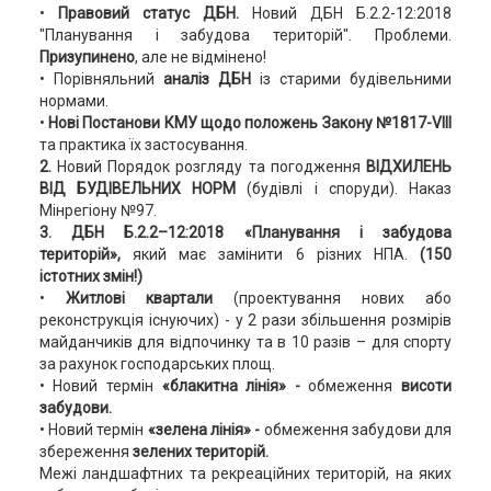
•
Правовий статус ДБН.
Новий ДБН Б.2.2-12:2018
"Планування і забудова територій". Проблеми.
Призупинено
, але не відмінено!
• Порівняльний
аналіз ДБН
із старими будівельними
нормами.
•
Нові Постанови КМУ щодо положень Закону №1817-VIII
та практика їх застосування.
2.
Новий Порядок розгляду та погодження
ВІДХИЛЕНЬ
ВІД БУДІВЕЛЬНИХ НОРМ
(будівлі і споруди). Наказ
Мінрегіону №97.
3. ДБН Б.2.2–12:2018 «Планування і забудова
територій»,
який має замінити 6 різних НПА.
(150
істотних змін!)
•
Житлові квартали
(проектування нових або
реконструкція існуючих) - у 2 рази збільшення розмірів
майданчиків для відпочинку та в 10 разів – для спорту
за рахунок господарських площ.
• Новий термін
«блакитна лінія» -
обмеження
висоти
забудови.
• Новий термін
«зелена лінія» -
обмеження забудови для
збереження
зелених територій.
Межі ландшафтних та рекреаційних територій, на яких