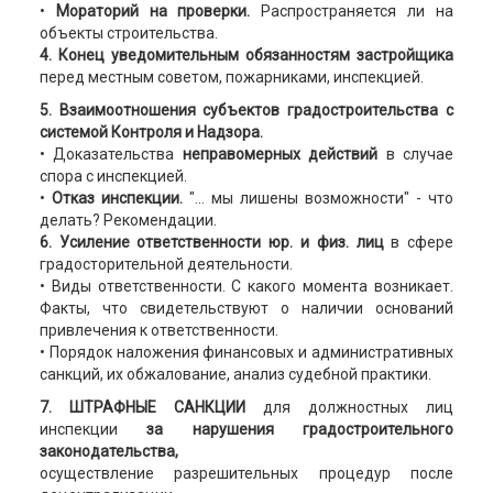
•
Мораторий на проверки.
Распространяется ли на
объекты строительства.
4. Конец уведомительным обязанностям застройщика
перед местным советом, пожарниками, инспекцией.
5. Взаимоотношения субъектов градостроительства с
системой Контроля и Надзора.
• Доказательства
неправомерных действий
в случае
спора с инспекцией.
•
Отказ инспекции.
"... мы лишены возможности" - что
делать? Рекомендации.
6. Усиление ответственности юр. и физ. лиц
в сфере
градосторительной деятельности.
• Виды ответственности. С какого момента возникает.
Факты, что свидетельствуют о наличии оснований
привлечения к ответственности.
• Порядок наложения финансовых и административных
санкций, их обжалование, анализ судебной практики.
7. ШТРАФНЫЕ САНКЦИИ
для должностных лиц
инспекции
за нарушения градостроительного
законодательства,
осуществление разрешительных процедур после