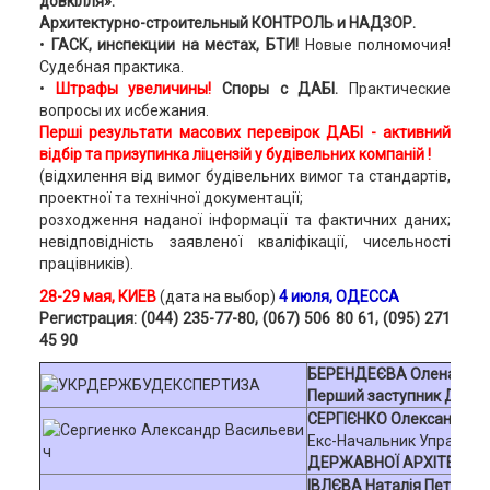
довкілля».
Архитектурно-строительный КОНТРОЛЬ и НАДЗОР.
•
ГАСК, инспекции на местах, БТИ!
Новые полномочия!
Судебная практика.
•
Ш
трафы увеличины!
Споры с ДАБІ.
Практические
вопросы их исбежания.
Перші результати масових перевірок ДАБІ - активний
відбір та призупинка ліцензій у будівельних компаній !
(відхилення від вимог будівельних вимог та стандартів,
проектної та технічної документації;
розходження наданої інформації та фактичних даних;
невідповідність заявленої кваліфікації, чисельності
працівників).
28-29 мая,
КИЕВ
(дата на выбор)
4 июля, ОДЕССА
Регистрация: (044) 235-77-80, (067) 506 80 61, (095) 271
45 90
БЕРЕНДЕЄВА Олена Васи
Перший заступник Дир
СЕРГІЄНКО Олександр В
Екс-Начальник Управлін
ДЕРЖАВНОЇ АРХІТЕКТУРН
ІВЛЄВА Наталія Петрівна