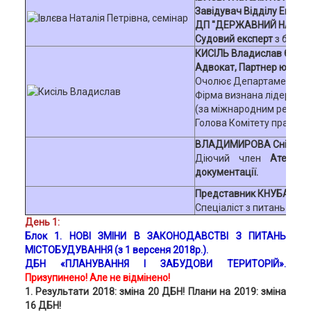
Завідувач Відділу Еконо
ДП "ДЕРЖАВНИЙ НАУКОВ
Судовий експерт
з будіве
КИСІЛЬ Владислав Євген
Адвокат, Партнер юридич
Очолює Департамент неру
Фірма визнана лідером в 
(за міжнародним рейтинг
Голова Комітету права Ук
ВЛАДИМИРОВА Сніжана
Діючий член
Атестац
документації.
Представник КНУБА,
Спеціаліст з питань вітч
День 1:
Блок 1. НОВІ ЗМІНИ В ЗАКОНОДАВСТВІ З ПИТАНЬ
МІСТОБУДУВАННЯ (з 1 версеня 2018р.).
ДБН «ПЛАНУВАННЯ І ЗАБУДОВИ ТЕРИТОРІЙ»
.
Призупинено! Але не відмінено!
1. Результати 2018: зміна 20 ДБН! Плани на 2019: зміна
16 ДБН!