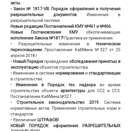
акты.
•
Закон
№ 1817-VIII. Порядок оформления и получения
разрешительных документов.
Изменения в
разрешительной системе.
Новые редакции Постановлений КМУ №461 и №466.
Новые Постановления КМУ
обеспечивающие
исполнение Закона №1817!
Практика их применения.
• Разрешительные изменения в
техническом
переоснащении.
Проставление КабМина №327 от 25
апреля 2018 г.
•
Новый Порядок
проведения
обследования
принятых в
эксплуатацию
объектов строительства.
• Изменения в системе
нормирования
и
стандартизации
в строительстве.
•
Изменения в Порядок тех. надзора
во время
строительства объекта
архитектуры
для CC2 и CC3.
Постановление КабМина №327.
•
Строительное законодательство 2019.
Система
нормативных актов. Применение строительных норм и
стандартов.
• Увеличение
ШТРАФОВ!
НОВЫЙ ПОРЯДОК
оформления РАЗРЕШИТЕЛЬНЫХ