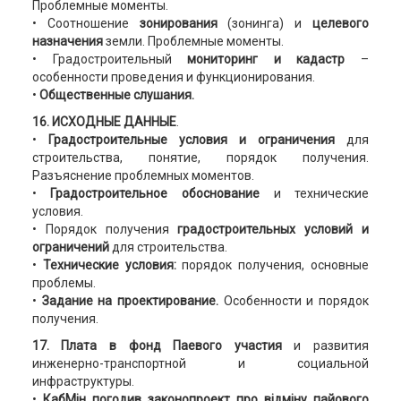
Проблемные моменты.
• Соотношение
зонирования
(зонинга) и
целевого
назначения
земли. Проблемные моменты.
• Градостроительный
мониторинг и кадастр
–
особенности проведения и функционирования.
•
Общественные слушания.
16. ИСХОДНЫЕ ДАННЫЕ
.
•
Градостроительные условия и ограничения
для
строительства, понятие, порядок получения.
Разъяснение проблемных моментов.
•
Градостроительное
обоснование
и технические
условия.
• Порядок получения
градостроительных условий и
ограничений
для строительства.
•
Технические условия:
порядок получения, основные
проблемы.
•
Задание на проектирование.
Особенности и порядок
получения.
17. Плата в фонд Паевого участия
и развития
инженерно-транспортной и социальной
инфраструктуры.
•
КабМін погодив законопроект про відміну пайового