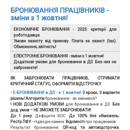
БРОНЮВАННЯ ПРАЦІВНИКІВ -
зміни з 1 жовтня!
ЕКОНОМІЧНЕ БРОНЮВАННЯ - 2025: критерії для
роботодавця.
Умови захисту від призову. Плата за захист (taх).
Обмеження, звітність!
ЕЛЕКТРОННЕ БРОНЮВАННЯ - зміни з 1 жовтня!
Додаткові умови для бронювання в ДІЇ. Без них не
забронюєте!
ЯК ЗАБРОНЮВАТИ ПРАЦІВНИКІВ, ОТРИМАТИ
КРИТИЧНИЙ СТАТУС, ОФОРМИТИ ВІДСТРОЧКУ.
•
Е-БРОНЮВАННЯ в ДІЇ -
з 1 жовтня!
3 кроки, 3 варіанти
рішень!
Алгоритм
бронювання - як змінився?
! НОВІ ДОДАТКОВІ УМОВИ
для бронювання в ДІЇ.
Без
дод. умов –
НЕ ЗМОЖЕТЕ ЗАБРОНЮВАТИ!
До 1 року.
Дефіцитні ВОС.
До 100%
без обмежень.
Рестр ПФУ -
підводні камені.
Відомості
про працівників.
Результат бронювання:
QR-код та автовідстрочка.