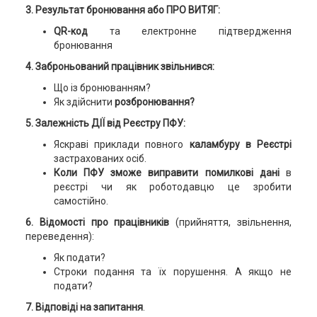
3. Результат бронювання або ПРО ВИТЯГ:
QR-код
та електронне підтвердження
бронювання
4. Заброньований працівник звільнився:
Що із бронюванням?
Як здійснити
розбронювання?
5. Залежність ДІЇ від Реєстру ПФУ:
Яскраві приклади повного
каламбуру в Реєстрі
застрахованих осіб.
Коли ПФУ зможе виправити помилкові дані
в
реєстрі чи як роботодавцю це зробити
самостійно.
6. Відомості про працівників
(прийняття, звільнення,
переведення):
Як подати?
Строки подання та їх порушення. А якщо не
подати?
7. Відповіді на запитання
.