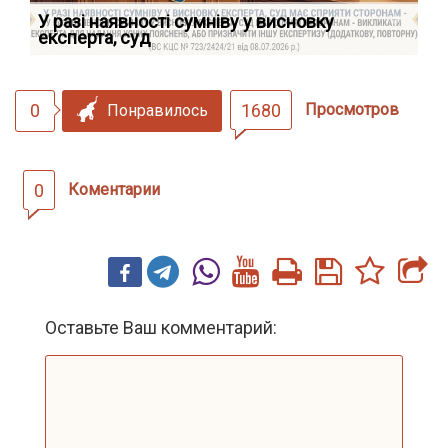
У разі наявності сумніву у висновку
Як
експерта, суд
вк
0
1680
Просмотров
Понравилось
0
Коментарии
Оставьте Ваш комментарий: