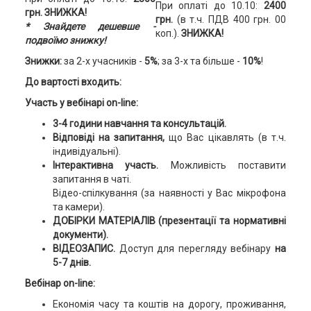
При оплаті до 10.10:
2400
грн. ЗНИЖКА!
грн.
(в т.ч. ПДВ 400 грн. 00
* Знайдете дешевше -
коп.).
ЗНИЖКА!
подвоїмо знижку!
Знижки:
за 2-х учасників -
5%
; за 3-х та більше -
10%
!
До вартості входить:
Участь у вебінарі on-line:
3-4 години навчання та консультацій.
Відповіді на запитання,
що Вас цікавлять (в т.ч.
індивідуальні).
Інтерактивна участь.
Можливість поставити
запитання в чаті.
Відео-спілкування (за наявності у Вас мікрофона
та камери).
ДОБІРКИ МАТЕРІАЛІВ
(презентації та нормативні
документи).
ВІДЕОЗАПИС.
Доступ для перегляду вебінару
на
5-7 днів.
Вебінар on-line:
Економія часу та коштів на дорогу, проживання,