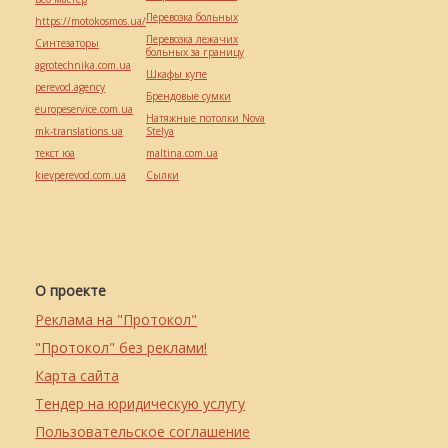
Перевозка больных
https://motokosmos.ua/
Перевозка лежачих
Синтезаторы
больных за границу
agrotechnika.com.ua
Шкафы купе
perevod.agency
Брендовые сумки
europeservice.com.ua
Натяжные потолки Nova
mk-translations.ua
Stelya
текст юа
maltina.com.ua
kievperevod.com.ua
Cылки
О проекте
Реклама на "Протокол"
"Протокол" без реклами!
Карта сайта
Тендер на юридическую услугу
Пользовательское соглашение