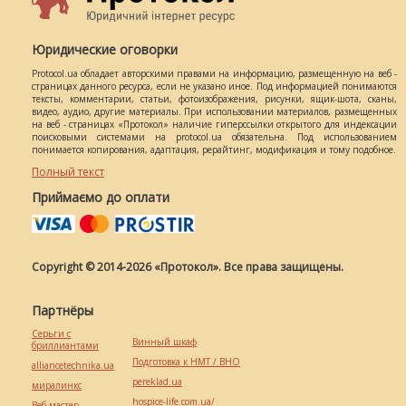
Юридические оговорки
Protocol.ua обладает авторскими правами на информацию, размещенную на веб -
страницах данного ресурса, если не указано иное. Под информацией понимаются
тексты, комментарии, статьи, фотоизображения, рисунки, ящик-шота, сканы,
видео, аудио, другие материалы. При использовании материалов, размещенных
на веб - страницах «Протокол» наличие гиперссылки открытого для индексации
поисковыми системами на protocol.ua обязательна. Под использованием
понимается копирования, адаптация, рерайтинг, модификация и тому подобное.
Полный текст
Приймаємо до оплати
Copyright © 2014-2026 «Протокол». Все права защищены.
Партнёры
Серьги с
Винный шкаф
бриллиантами
Подготовка к НМТ / ВНО
alliancetechnika.ua
pereklad.ua
миралинкс
hospice-life.com.ua/
Веб мастер