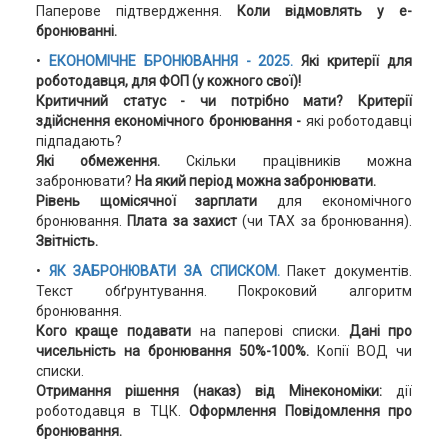
Паперове підтвердження.
Коли відмовлять у е-
бронюванні.
•
ЕКОНОМІЧНЕ БРОНЮВАННЯ - 2025.
Які критерії для
роботодавця, для ФОП (у кожного свої)!
Критичний статус - чи потрібно мати?
Критерії
здійснення економічного бронювання -
які роботодавці
підпадають?
Які обмеження.
Скільки працівників можна
забронювати?
На який період можна забронювати.
Рівень щомісячної зарплати
для економічного
бронювання.
Плата за захист
(чи TAX за бронювання).
Звітність.
•
ЯК ЗАБРОНЮВАТИ ЗА СПИСКОМ.
Пакет документів.
Текст обґрунтування. Покроковий алгоритм
бронювання.
Кого краще подавати
на паперові списки.
Дані про
чисельність на бронювання 50%-100%.
Копії ВОД чи
списки.
Отримання рішення (наказ) від Мінекономіки:
дії
роботодавця в ТЦК.
Оформлення Повідомлення про
бронювання.