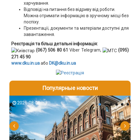
харчування.
Відповіді на питання без відриву від роботи.
Можна отримати інформацію в зручному місці без
поспіху.
Презентації, документи та матеріали доступні для
завантаження.
Реєстрація та більш детальні інформація:
(067) 506 80 61
Viber Telegram,
(095)
271 45 90
www.dku.in.ua
або
DK@dku.in.ua
Популярные новости
2026-08-06
2