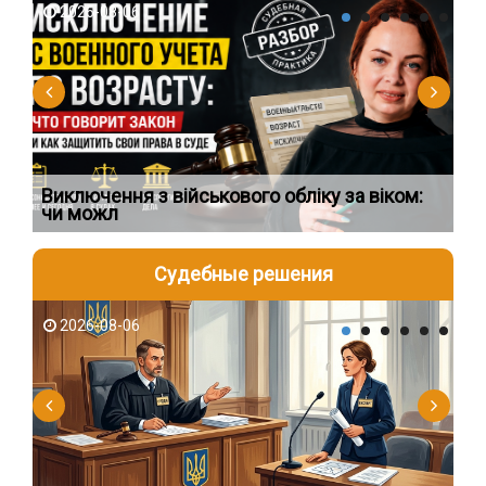
2026-08-06
2
Виключення з військового обліку за віком:
Сп
чи можл
ос
Судебные решения
2026-08-06
2