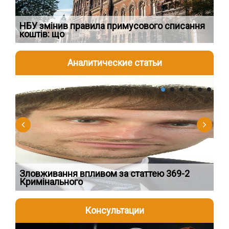
НБУ змінив правила примусового списання
Як
коштів: що
шк
Аналитические статьи
2026-08-04
2
Зловживання впливом за статтею 369-2
Пе
Кримінального
пі
Консультации