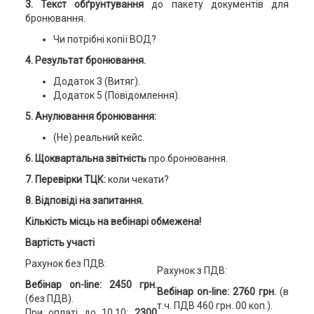
3. Текст обґрунтування
до пакету документів для
бронювання.
Чи потрібні копії ВОД?
4. Результат бронювання.
Додаток 3 (Витяг).
Додаток 5 (Повідомлення).
5. Анулювання бронювання:
(Не) реальний кейс.
6. Щоквартальна звітність
про бронювання.
7. Перевірки ТЦК:
коли чекати?
8. Відповіді на запитання.
Кількість місць на вебінарі обмежена!
Вартість участі
Рахунок без ПДВ:
Рахунок з ПДВ:
Вебінар on-line: 2450 грн.
Вебінар on-line: 2760 грн.
(в
(без ПДВ).
т.ч. ПДВ 460 грн. 00 коп.).
При оплаті до 10.10:
2300