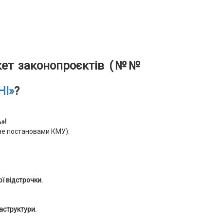
ет законопроєктів (№№
НІ»
?
»!
не постановами КМУ).
ої відстрочки.
раструктури.