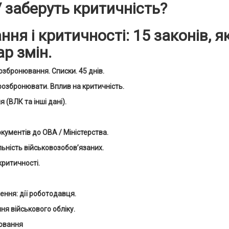
 заберуть критичність?
я і критичності: 15 законів, як
р змін.
озбронювання. Списки. 45 днів.
розбронювати. Вплив на критичність.
 (ВЛК та інші дані).
кументів до ОВА / Міністерства.
льність військовозобов’язаних.
критичності.
ження: дії роботодавця.
я військового обліку.
нювання