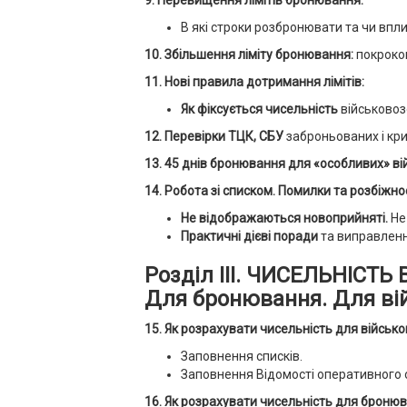
В які строки розбронювати та чи впл
10. Збільшення ліміту бронювання:
покроков
11. Нові правила дотримання лімітів:
Як фіксується чисельність
військово
12. Перевірки ТЦК, СБУ
заброньованих і кр
13. 45 днів бронювання
для «особливих» ві
14.
Робота зі списком.
Помилки та розбіжнос
Не відображаються новоприйняті.
Не 
Практичні дієві поради
та виправленн
Розділ ІІІ. ЧИСЕЛЬНІСТ
Для бронювання. Для вій
15. Як розрахувати чисельність для військо
Заповнення списків.
Заповнення Відомості оперативного о
16. Як розрахувати чисельність для бронюв