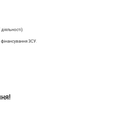
діяльності).
 фінансування ЗСУ.
ня!