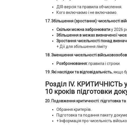
ДІЯ-версія та правила обчислення.
Кого включаємо і не включаємо.
17. Збільшення (зростання) чисельності ві
Скільки можна забронювати
у 2026 р
Збільшення в межах визначеної чисе
Зростання чисельності понад визнач
+ Дії для збільшення ліміту
18. Зменшення чисельності військовозобов
Розбронювання:
правила і строки.
19. Які наслідки та відповідальність,
якщо б
Розділ ІV. КРИТИЧНІСТЬ у
10 кроків підготовки до
20. Подовження критичності: підготовка та
Обрання критеріїв.
Підготовка та подання пакету докуме
+ Інформація про чисельність військ