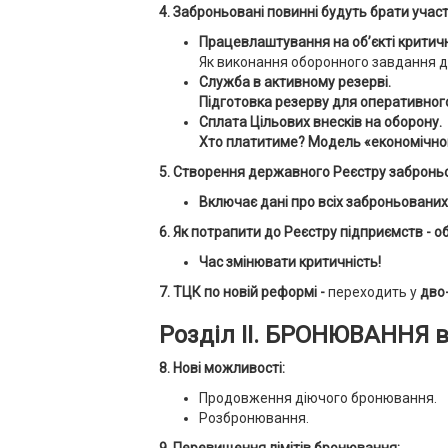
4. Заброньовані повинні будуть брати учас
Працевлаштування на об’єкті критичн
Як виконання оборонного завдання 
Служба в активному резерві.
Підготовка резерву для оперативног
Сплата Цільових внесків на оборону.
Хто платитиме? Модель «економічно
5. Створення державного Реєстру заброньо
Включає дані про всіх заброньованих
6. Як потрапити до Реєстру підприємств - о
Час змінювати критичність!
7. ТЦК по новій реформі -
переходить у
дво
Розділ ІІ. БРОНЮВАННЯ в
8. Нові можливості:
Продовження діючого бронювання.
Розбронювання.
9. Перевищення лімітів бронювання: