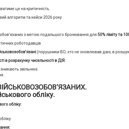
иватиме це на критичність.
ий алгоритм та кейси 2026 року
зобов’язаних з метою подальшого бронювання для
50% ліміту та 100
итичних роботодавців
йськовозобов’язані
(порушники ВО, хто не оновлював дані, в розшуку.
ті в розрахунку чисельності в ДІЯ:
зникають звільнені.
я.
Ь ВІЙСЬКОВОЗОБОВ’ЯЗАНИХ.
ськового обліку.
вого обліку:
бліку.
ання: