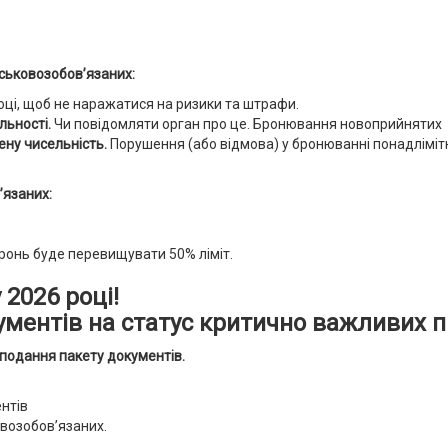
йськовозобов’язаних:
оці, щоб не наражатися на ризики та штрафи.
льності.
Чи повідомляти орган про це. Бронювання новоприйнятих
ену чисельність.
Порушення (або відмова) у бронюванні понадліміт
’язаних:
ронь буде перевищувати 50% ліміт.
 2026 році!
кументів на статус критично важливих 
 подання пакету документів.
нтів
овозобов’язаних.