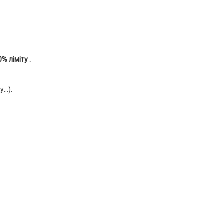
% ліміту .
..).