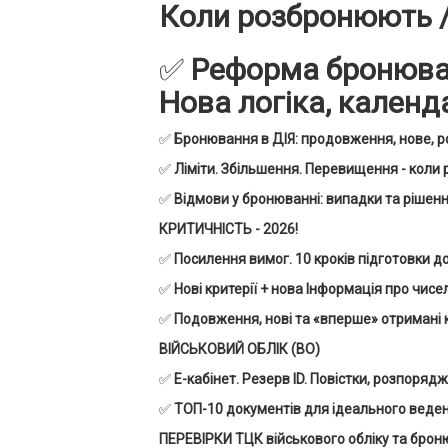
Коли розбронюють /
✅
Реформа бронюванн
Нова логіка, календа
✅
Бронювання в ДІЯ: продовження, нове, р
✅
Ліміти. Збільшення. Перевищення - коли 
✅
Відмови у бронюванні: випадки та рішення
КРИТИЧНІСТЬ - 2026!
✅
Посилення вимог. 10 кроків підготовки до
✅
Нові критерії + нова Інформація про чисе
✅
Подовження, нові та «вперше» отримані 
ВІЙСЬКОВИЙ ОБЛІК (ВО)
✅
Е-кабінет. Резерв ID. Повістки, розпоряд
✅
ТОП-10 документів для ідеального веденн
ПЕРЕВІРКИ ТЦК військового обліку та бро