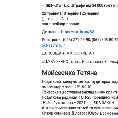
✅
ЗВІРКИ з ТЦК. Штрафи від 34 000 грн за я
22 травня | 10 червня | 25 червня
(дата на вибір)
зал + вебінар + запис
Детально:
https://dku.in.ua/SA
Реєстрація: (095) 271-45-90, (067) 506-80-6
ДОПОВІДАЧ ТА КОНСУЛЬТАНТ:
Мойсеєнко Тетяна
Податкова консультантка, аудиторка ка
амбасадор у mono і ВЧАСНО.
Лекторка з доступним викладанням
практи
Податкова радниця ТОП-20 провідних ком
“Вибір бухгалтера – 2021” від ЛІГА:ЗАКОН.
Авторка численних статей та ексклюзивни
Спікер семінарів Ділового Клубу:
Бронювання