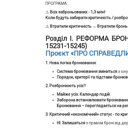
ПРОГРАМА:
⚠️
Всіх заброньованих - 1,3 млн!
Коли будуть забирати критичність / розбр
⚠️
Втратили критичність → Втратили бронь
Розділ І.
РЕФОРМА БРОНЮ
15231-15245)
Проєкт «ПРО СПРАВЕДЛ
1. Нова логіка бронювання:
Система бронювання зміниться
з іс
Порядок, критерії та підстави бронюв
2. Розбронюють усіх?
Майже усіх. Календар подій.
Заборона встановлювати бронювання 
Бронювання – переглядається на рег
3. Критичний «економічний» статус - по кр
НІ.
Залишаться
з правом броні від дер