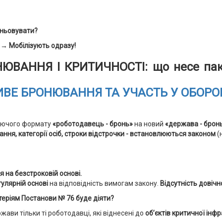
оньовувати?
 → Мобілізують одразу!
ВАННЯ І КРИТИЧНОСТІ: що несе пак
ИВЕ БРОНЮВАННЯ ТА УЧАСТЬ У ОБОРО
нуючого формату
«роботодавець - бронь»
на новий
«держава - бронь
ання, категорії осіб, строки відстрочки - встановлюються законом
(
на безстроковій основі.
улярній основі
на відповідність вимогам закону.
Відсутність довічн
итеріям Постанови № 76 буде діяти?
жави тільки ті роботодавці, які віднесені до
обʼєктів критичної інф