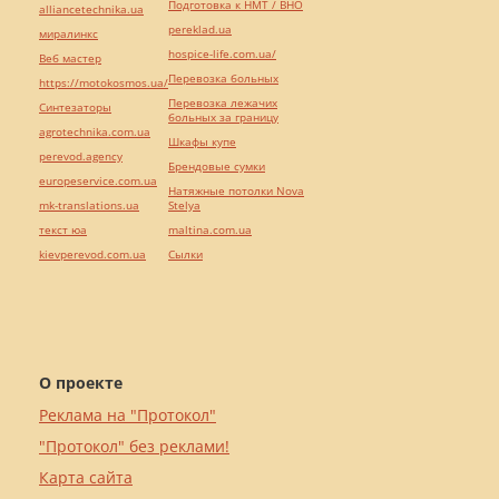
Подготовка к НМТ / ВНО
alliancetechnika.ua
pereklad.ua
миралинкс
hospice-life.com.ua/
Веб мастер
Перевозка больных
https://motokosmos.ua/
Перевозка лежачих
Синтезаторы
больных за границу
agrotechnika.com.ua
Шкафы купе
perevod.agency
Брендовые сумки
europeservice.com.ua
Натяжные потолки Nova
mk-translations.ua
Stelya
текст юа
maltina.com.ua
kievperevod.com.ua
Cылки
О проекте
Реклама на "Протокол"
"Протокол" без реклами!
Карта сайта