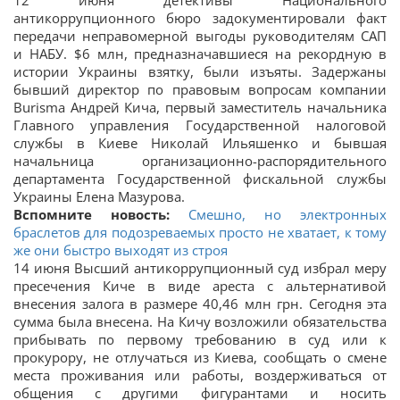
12 июня детективы Национального
антикоррупционного бюро задокументировали факт
передачи неправомерной выгоды руководителям САП
и НАБУ. $6 млн, предназначавшиеся на рекордную в
истории Украины взятку, были изъяты. Задержаны
бывший директор по правовым вопросам компании
Burisma Андрей Кича, первый заместитель начальника
Главного управления Государственной налоговой
службы в Киеве Николай Ильяшенко и бывшая
начальница организационно-распорядительного
департамента Государственной фискальной службы
Украины Елена Мазурова.
Вспомните новость:
Смешно, но электронных
браслетов для подозреваемых просто не хватает, к тому
же они быстро выходят из строя
14 июня Высший антикоррупционный суд избрал меру
пресечения Киче в виде ареста с альтернативой
внесения залога в размере 40,46 млн грн. Сегодня эта
сумма была внесена. На Кичу возложили обязательства
прибывать по первому требованию в суд или к
прокурору, не отлучаться из Киева, сообщать о смене
места проживания или работы, воздерживаться от
общения с другими фигурантами и носить