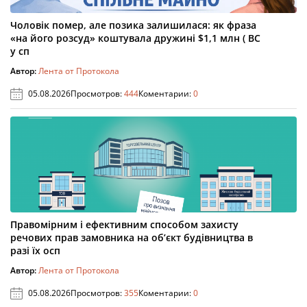
Чоловік помер, але позика залишилася: як фраза
«на його розсуд» коштувала дружині $1,1 млн ( ВС
у сп
Автор:
Лента от Протокола
05.08.2026
Просмотров:
444
Коментарии:
0
Правомірним і ефективним способом захисту
речових прав замовника на об’єкт будівництва в
разі їх осп
Автор:
Лента от Протокола
05.08.2026
Просмотров:
355
Коментарии:
0