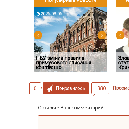
Популярные новости
А
2026-08-06
2026-08-03
2026-08
202
НБУ змінив правила
Водії можуть отримати
Якщо су
Зло
 ефективним
примусового списання
компенсацію за незаконні
відшко
стат
сту речових
коштів: що
дії
наявніс
Кри
0
1880
Просм
Понравилось
Оставьте Ваш комментарий: