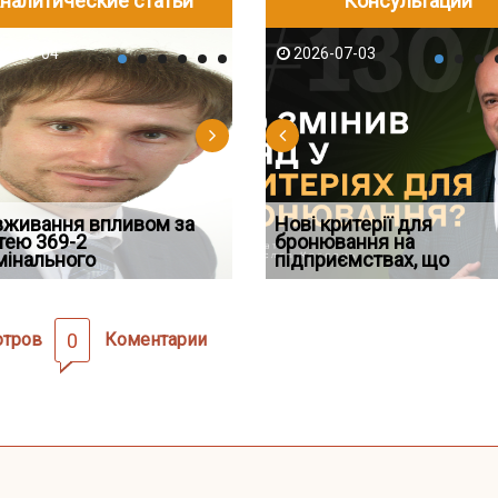
налитические статьи
Консультации
-06
6-08-04
2026-05-25
2026-08-06
2026-08-04
2026-07-03
2026-07-30
д встановив для
вживання впливом за
Документи, на яких не
Переоформлення
Нові критерії для
Восьмий ААС факти
дування шкоди
тею 369-2
Кого з юристів замінить ШІ,
проставляється апостиль:
відстрочки за іншою
бронювання на
підтвердив, що ЦВ
мінального
а хто зароблятиме міль
пер
підставою: нов
підприємствах, що
скас
отров
0
Коментарии