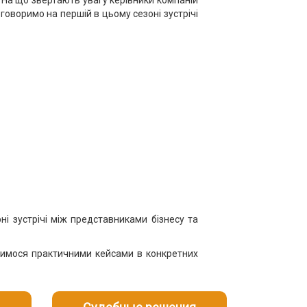
 На що звертають увагу керівники компаній
оговоримо на першій в цьому сезоні зустрічі
і зустрічі між представниками бізнесу та
ілимося практичними кейсами в конкретних