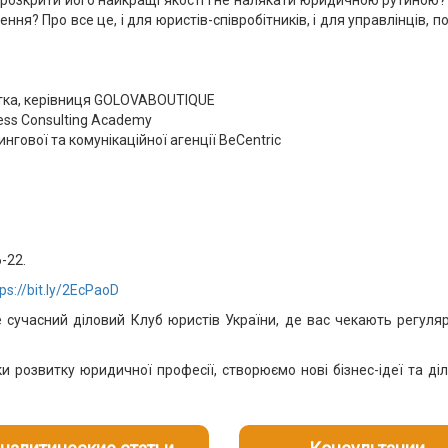
 розкрити його найкращі якості і не налякати юридичною рутиною?
ня? Про все це, і для юристів-співробітників, і для управлінців, п
нтка, керівниця GOLOVABOUTIQUE
ess Consulting Academy
нгової та комунікаційної агенції BeCentric
-22.
ps://bit.ly/2EcPaoD
часний діловий Клуб юристів України, де вас чекають регулярн
и розвитку юридичної професії, створюємо нові бізнес-ідеї та д