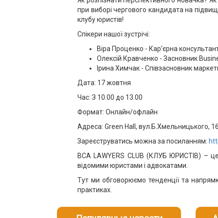
Як розпізнати перспективного новачка? Як
при виборі чергового кандидата на підвищен
клубу юристів!
Спікери нашої зустрічі:
Віра Проценко - Кар’єрна консульта
Олексій Кравченко - Засновник Busin
Ірина Химчак - Співзасновник маркети
Дата: 17 жовтня
Час: З 10.00 до 13.00
Формат: Онлайн/офлайн
Адреса: Green Hall, вул.Б.Хмельницького, 16
Зареєструватись можна за посиланням:
htt
BCA LAWYERS CLUB (КЛУБ ЮРИСТІВ) – це су
відомими юристами і адвокатами.
Тут ми обговорюємо тенденції та напрямк
практиках.