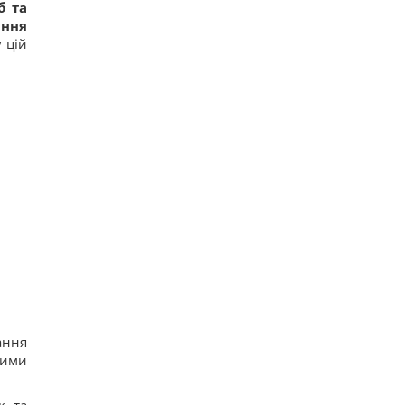
б та
ання
 цій
ання
вими