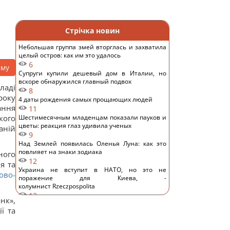
Стрічка новин
Небольшая группа змей вторглась и захватила
целый остров: как им это удалось
6
аму
Супруги купили дешевый дом в Италии, но
вскоре обнаружился главный подвох
ладі
8
року
4 даты рождения самых прощающих людей
ання
11
кого
Шестимесячным младенцам показали пауков и
цветы: реакция глаз удивила ученых
аній
9
Над Землей появилась Оленья Луна: как это
повлияет на знаки зодиака
ного
12
я та
Украина не вступит в НАТО, но это не
ово-
поражение для Киева, -
колумнист Rzeczpospolita
12
нк»,
Глобальное потепление может превысить
ї та
критический порог уже в ближайшие месяцы, –
ученый
14