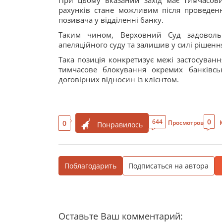
При цьому вказаний захід має тимчасови
рахунків стане можливим після проведення
позивача у відділенні банку.
Таким чином, Верховний Суд задовольн
апеляційного суду та залишив у силі рішення
Така позиція конкретизує межі застосуван
тимчасове блокування окремих банківс
договірних відносин із клієнтом.
0
644
0
Просмотров
Понравилось
Поблагодарить
Подписаться на автора
Оставьте Ваш комментарий: