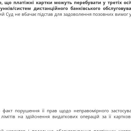
е, що платіжні картки можуть перебувати у третіх осі
сунків/систем дистанційного банківського обслуговув
ий Суд не вбачає підстав для задоволення позовних вимог у
 факт порушення її прав щодо неправомірного застосув
лімітів на здійснення видаткових операцій за її картко