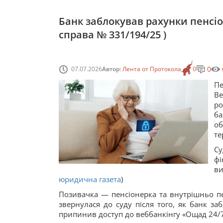
Банк заблокував рахунки пенсіон
справа № 331/194/25 )
0
07.07.2026
Автор:
Лента от Протокола
0
Пе
Ве
ро
б
об
те
Су
фі
ви
юридична газета
)
Позивачка — пенсіонерка та внутрішньо пе
звернулася до суду після того, як банк заб
припинив доступ до веббанкінгу «Ощад 24/7