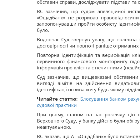
обставин справи, досліджувати підстави та о
ВС зазначив, що судом апеляційної інст
«Ощадбанк» не розривав правовідносини з
запропонувавши пройти особисту ідентифік
було.
Водночас Суд звернув увагу, що належна п
достовірності чи повноті раніше отриманих 
Повторна ідентифікація та верифікація клі
первинного фінансового моніторингу підоз
інформація про клієнта є нечинними (недій
Суд зазначив, що вищевказані обставини
вигляді лімітів на здійснення видатков
ідентифікації позивачки у будь-якому відділ
Читайте статтю:
Блокування банком рахунк
судової практики
При цьому, станом на час розгляду цієї 
Верховного Суду, у банку дійсно були обґру
неактуальною.
ВС вказав, що АТ «Ощадбанк» було встанов