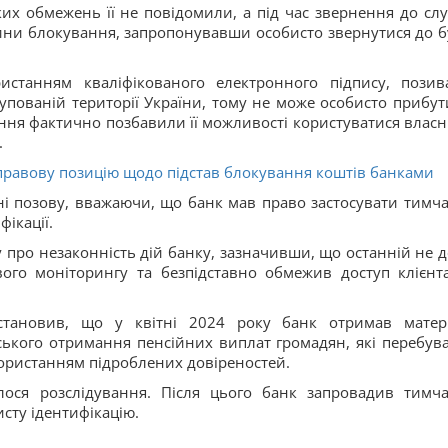
их обмежень її не повідомили, а під час звернення до сл
ни блокування, запропонувавши особисто звернутися до б
истанням кваліфікованого електронного підпису, позив
упованій території України, тому не може особисто прибут
ження фактично позбавили її можливості користуватися влас
.
равову позицію щодо підстав блокування коштів банками
ні позову, вважаючи, що банк мав право застосувати тимча
ікації.
 про незаконність дій банку, зазначивши, що останній не д
ого моніторингу та безпідставно обмежив доступ клієнт
становив, що у квітні 2024 року банк отримав матер
кого отримання пенсійних виплат громадян, які перебув
користанням підроблених довіреностей.
лося розслідування. Після цього банк запровадив тимча
сту ідентифікацію.