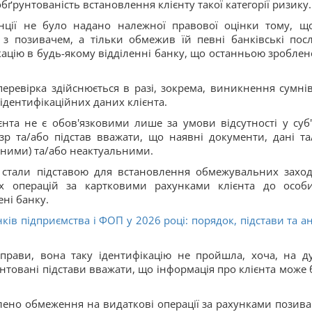
бґрунтованість встановлення клієнту такої категорії ризику.
анції не було надано належної правової оцінки тому, щ
 позивачем, а тільки обмежив їй певні банківські посл
ацію в будь-якому відділенні банку, що останньою зроблен
еревірка здійснюється в разі, зокрема, виникнення сумнів
ідентифікаційних даних клієнта.
єнта не є обов'язковими лише за умови відсутності у суб'
р та/або підстав вважати, що наявні документи, дані та
сними) та/або неактуальними.
 стали підставою для встановлення обмежувальних заход
их операцій за картковими рахунками клієнта до особи
ені банку.
ів підприємства і ФОП у 2026 році: порядок, підстави та ан
справи, вона таку ідентифікацію не пройшла, хоча, на д
нтовані підстави вважати, що інформація про клієнта може 
лено обмеження на видаткові операції за рахунками позив