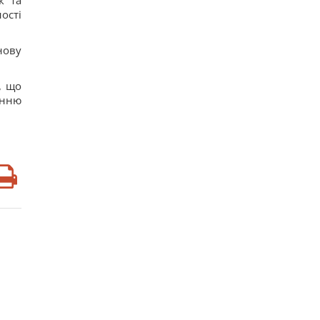
к та
ості
нову
, що
енню