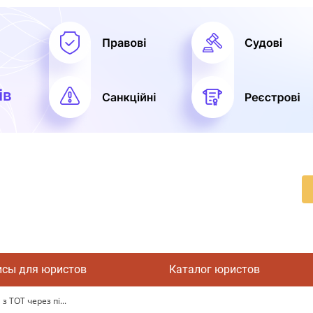
исы для юристов
Каталог юристов
 ТОТ через пі...