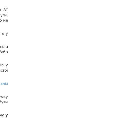
о АТ
уги,
о не
ів у
єкта
/або
ів у
стої
аліз
умку
бути
ача
у