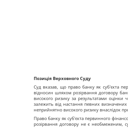
Позиція Верховного Суду
Суд вказав, що право банку як суб'єкта п
відносин шляхом розірвання договору банк
високого ризику за результатами оцінки 
залежить від настання певних визначених 
неприйнятно високого ризику внаслідок пр
Право банку як суб'єкта первинного фінанс
розірвання договору не є необмеженим, с