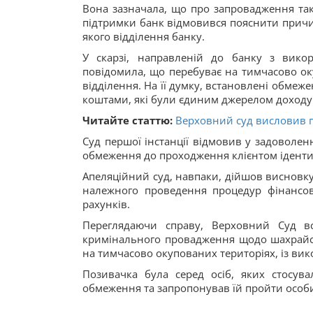
Вона зазначала, що про запровадження так
підтримки банк відмовився пояснити причи
якого відділення банку.
У скарзі, направленій до банку з викор
повідомила, що перебуває на тимчасово ок
відділення. На її думку, встановлені обме
коштами, які були єдиним джерелом доходу
Читайте статтю:
Верховний суд висловив п
Суд першої інстанції відмовив у задоволен
обмеження до проходження клієнтом ідентиф
Апеляційний суд, навпаки, дійшов висновку
належного проведення процедур фінансов
рахунків.
Переглядаючи справу, Верховний Суд в
кримінального провадження щодо шахрайсь
на тимчасово окупованих територіях, із ви
Позивачка була серед осіб, яких стосува
обмеження та запропонував їй пройти особи