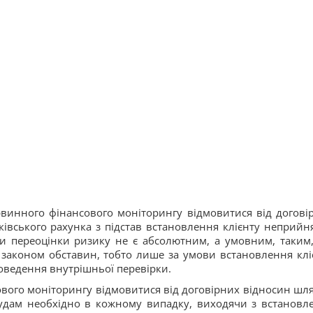
ервинного фінансового моніторингу відмовитися від догові
івського рахунка з підстав встановлення клієнту неприйн
чи переоцінки ризику не є абсолютним, а умовним, таким
законом обставин, тобто лише за умови встановлення клі
оведення внутрішньої перевірки.
ового моніторингу відмовитися від договірних відносин шл
удам необхідно в кожному випадку, виходячи з встановл