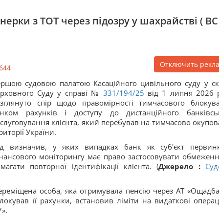
ерки з ТОТ через підозру у шахрайстві ( ВС
Отключить рекл
644
ршою судовою палатою Касаційного цивільного суду у ск
рховного Суду у справі №
331/194/25
від 1 липня 2026 
зглянуто спір щодо правомірності тимчасового блокув
анком рахунків і доступу до дистанційного банківсь
слуговування клієнта, який перебував на тимчасово окупов
риторії України.
д визначив, у яких випадках банк як суб'єкт первин
нансового моніторингу має право застосовувати обмеженн
магати повторної ідентифікації клієнта. (
Джерело :
Суд
реміщена особа, яка отримувала пенсію через АТ «Ощадба
локував її рахунки, встановив ліміти на видаткові операці
».