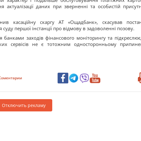
й характер і подальше обслуговування платіжних карто
 актуалізації даних при зверненні та особистій присутн
ив касаційну скаргу АТ «Ощадбанк», скасував поста
 суду першої інстанції про відмову в задоволенні позову.
ня банками заходів фінансового моніторингу та підкреслює
ьких сервісів не є тотожним односторонньому припин
Коментарии
Отключить рекламу