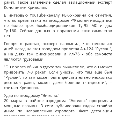
ракет. Такое заявление сделал авиационный эксперт
Константин Криволап.
В интервью YouTube-каналу РБК-Украина он отметил,
что во время атаки на аэродроме РФ могли находиться
не более трех бомбардировщиков Ту-95 МС и два
Ту-160. Сейчас данных о поражении этих самолетов
нет.
Говоря о ракетах, эксперт напомнил, что несколько
дней назад на этот аэродром прилетал Ан-124 "Руслан",
а на днях там фиксировали и Ил-76 - оба самолета
являются грузовыми.
"Он привез обычно где-то так вычислили, что он может
привозить 7-8 ракет. Если учесть, что там еще был
"Руслан", то там может быть действительно несколько
десятков ракет, может даже больше пятидесяти", –
считает Кривопап.
Удар по аэродрому "Энгельс"
20 марта в районе аэродрома "Энгельс" прогремели
мощные взрывы. В сети публиковали кадры столбов
дыма по направлению аэропорта. Факт детонации