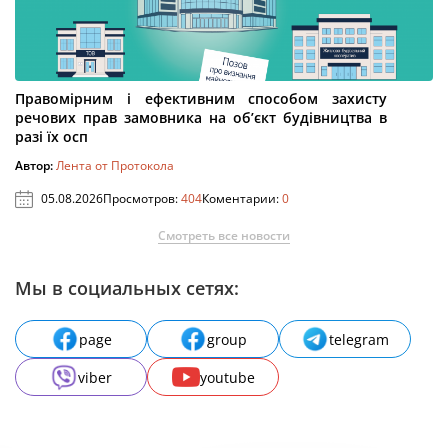
Правомірним і ефективним способом захисту
речових прав замовника на об’єкт будівництва в
разі їх осп
Автор:
Лента от Протокола
05.08.2026
Просмотров:
404
Коментарии:
0
Смотреть все новости
Мы в социальных сетях:
page
group
telegram
viber
youtube