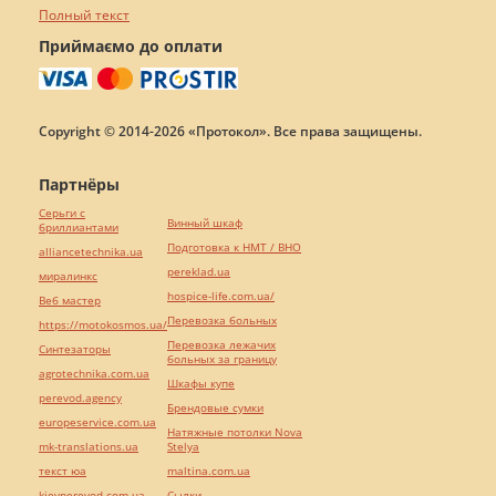
Полный текст
Приймаємо до оплати
Copyright © 2014-2026 «Протокол». Все права защищены.
Партнёры
Серьги с
Винный шкаф
бриллиантами
Подготовка к НМТ / ВНО
alliancetechnika.ua
pereklad.ua
миралинкс
hospice-life.com.ua/
Веб мастер
Перевозка больных
https://motokosmos.ua/
Перевозка лежачих
Синтезаторы
больных за границу
agrotechnika.com.ua
Шкафы купе
perevod.agency
Брендовые сумки
europeservice.com.ua
Натяжные потолки Nova
mk-translations.ua
Stelya
текст юа
maltina.com.ua
kievperevod.com.ua
Cылки