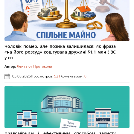
Чоловік помер, але позика залишилася: як фраза
«на його розсуд» коштувала дружині $1,1 млн ( ВС
у сп
Автор:
Лента от Протокола
05.08.2026
Просмотров:
521
Коментарии:
0
Правомірним і ефективним способом захисту