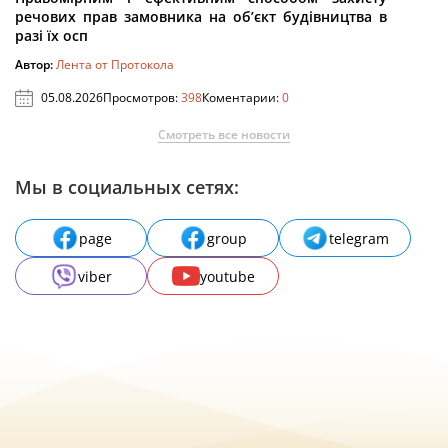
речових прав замовника на об’єкт будівництва в
разі їх осп
Автор:
Лента от Протокола
05.08.2026
Просмотров:
398
Коментарии:
0
Смотреть все новости
Мы в социальных сетях:
page
group
telegram
viber
youtube