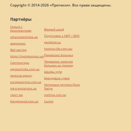
Copyright © 2014-2026 «Протокол». Все права защищены.
Партнёры
Серьги с
Винный шкаф
бриллиантами
Подготовка к НМТ / ВНО
alliancetechnika.ua
pereklad.ua
миралинкс
hospice-life.com.ua/
Веб мастер
Перевозка больных
https://motokosmos.ua/
Перевозка лежачих
Синтезаторы
больных за границу
agrotechnika.com.ua
Шкафы купе
perevod.agency
Брендовые сумки
europeservice.com.ua
Натяжные потолки Nova
mk-translations.ua
Stelya
текст юа
maltina.com.ua
kievperevod.com.ua
Cылки