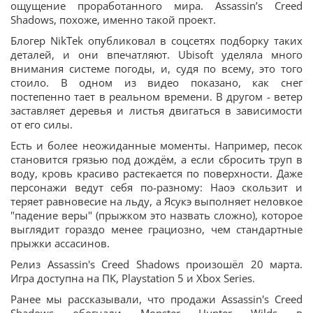
ощущение проработанного мира. Assassin’s Creed
Shadows, похоже, именно такой проект.
Блогер NikTek опубликовал в соцсетях подборку таких
деталей, и они впечатляют. Ubisoft уделяла много
внимания системе погоды, и, судя по всему, это того
стоило. В одном из видео показано, как снег
постепенно тает в реальном времени. В другом - ветер
заставляет деревья и листья двигаться в зависимости
от его силы.
Есть и более неожиданные моменты. Например, песок
становится грязью под дождём, а если сбросить труп в
воду, кровь красиво растекается по поверхности. Даже
персонажи ведут себя по-разному: Наоэ скользит и
теряет равновесие на льду, а Ясукэ выполняет неловкое
"падение веры" (прыжком это назвать сложно), которое
выглядит гораздо менее грациозно, чем стандартные
прыжки ассасинов.
Релиз Assassin's Creed Shadows произошёл 20 марта.
Игра доступна на ПК, Playstation 5 и Xbox Series.
Ранее мы рассказывали, что продажи Assassin's Creed