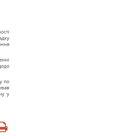
ості
адку
ення
енні
щодо
у по
ував
чу у