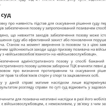
.
 суд
овку про наявність підстав для скасування рішення суду пе
одів забезпечення позову у запропонований позивачем спосіб
дено, що невжиття заходів забезпечення позову може іст
шення суду або ефективний захист або поновлення поруш
ча. Станом на момент звернення із позовом та з цією зая
дачем здійснюються заходи щодо призову позивача на війсь
су з «військовозобов`язаного» на «військовослужбовця».
абезпечення адміністративного позову у спосіб бажаний
ністративного позову шляхом заборони ТЦК вчиняти певні ді
зовом про визнання протиправним та скасування ріше
г прав та обов`язків сторін у спорі та зацікавлених осіб.
ову у даній справі матиме наслідком лише відтермінув
езультатом розгляду справи по суті суд відмовить у задовол
чинити для позивача негативні наслідки в разі його мобіліза
е є військовослужбовцем, є неможливим, у зв`язку з чим за