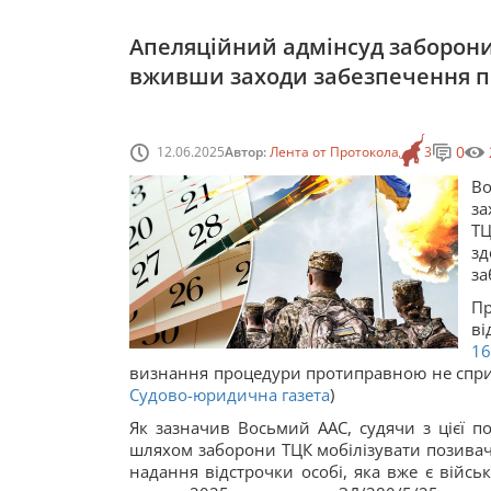
Апеляційний адмінсуд заборонив
вживши заходи забезпечення п
0
12.06.2025
Автор:
Лента от Протокола
3
В
за
ТЦ
зд
за
Пр
в
16
визнання процедури протиправною не спри
Судово-юридична газета
)
Як зазначив Восьмий ААС, судячи з цієї п
шляхом заборони ТЦК мобілізувати позивач
надання відстрочки особі, яка вже є війс