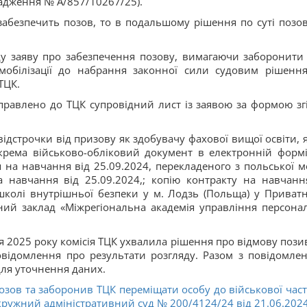
вадження № А/857/10267/25).
 забезпечить позов, то в подальшому рішення по суті позо
ду заяву про забезпечення позову, вимагаючи заборонити
мобілізації до набрання законної сили судовим рішенн
ТЦК.
равлено до ТЦК супровідний лист із заявою за формою зг
дстрочки від призову як здобувачу фахової вищої освіти, 
крема військово-обліковий документ в електронній формі
 на навчання від 25.09.2024, перекладеного з польської м
 навчання від 25.09.2024,; копію контракту на навчанн
колі внутрішньої безпеки у м. Лодзь (Польща) у Приват
ий заклад «Міжрегіональна академія управління персона
я 2025 року комісія ТЦК ухвалила рішення про відмову пози
овідомлення про результати розгляду. Разом з повідомле
для уточнення даних.
озов та заборонив ТЦК переміщати особу до військової час
ужний адміністративний суд № 200/4124/24 від 21.06.2024 