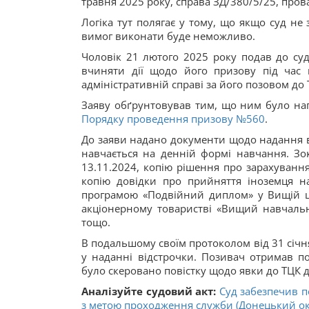
травня 2025 року, справа ЗД/380/5/25, про
Логіка тут полягає у тому, що якщо суд не
вимог виконати буде неможливо.
Чоловік 21 лютого 2025 року подав до су
вчиняти дії щодо його призову під час 
адміністративній справі за його позовом до 
Заяву обґрунтовував тим, що ним було нап
Порядку проведення призову №560
.
До заяви надано документи щодо надання ві
навчається на денній формі навчання. Зо
13.11.2024, копію рішення про зарахування
копію довідки про прийняття іноземця на
програмою «Подвійний диплом» у Вищій ш
акціонерному товаристві «Вищий навчальн
тощо.
В подальшому своїм протоколом від 31 січн
у наданні відстрочки. Позивач отримав п
було скеровано повістку щодо явки до ТЦК 
Аналізуйте судовий акт:
Суд забезпечив п
з метою проходження служби (Донецький окр