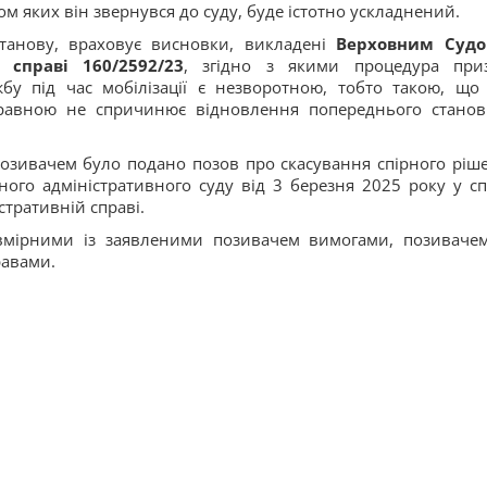
том яких він звернувся до суду, буде істотно ускладнений.
станову, враховує висновки, викладені
Верховним Суд
справі 160/2592/23
, згідно з якими процедура при
жбу під час мобілізації є незворотною, тобто такою, що
правною не спричинює відновлення попереднього стано
 позивачем було подано позов про скасування спірного ріш
ного адміністративного суду від 3 березня 2025 року у сп
тративній справі.
півмірними із заявленими позивачем вимогами, позиваче
авами.