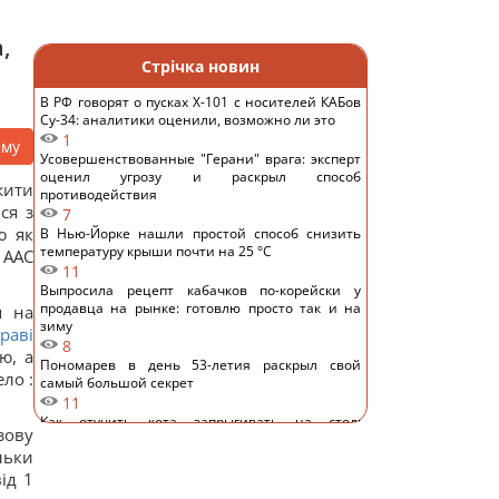
,
Стрічка новин
В РФ говорят о пусках Х-101 с носителей КАБов
Су-34: аналитики оценили, возможно ли это
1
аму
Усовершенствованные "Герани" врага: эксперт
оценил угрозу и раскрыл способ
жити
противодействия
ся з
7
ю як
В Нью-Йорке нашли простой способ снизить
температуру крыши почти на 25 °C
 ААС
11
Выпросила рецепт кабачков по-корейски у
продавца на рынке: готовлю просто так и на
я на
зиму
раві
8
ю, а
Пономарев в день 53-летия раскрыл свой
ло :
самый большой секрет
11
Как отучить кота запрыгивать на стол:
зову
владельцы поделились рабочими методами
льки
11
ід 1
"Я не вывожу": победительница "Холостяка"
ошарашила признанием после свадьбы