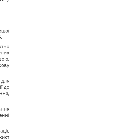
ршої
.
отно
ених
вою,
кову
 для
ї до
ння,
ання
енні
ції,
хист