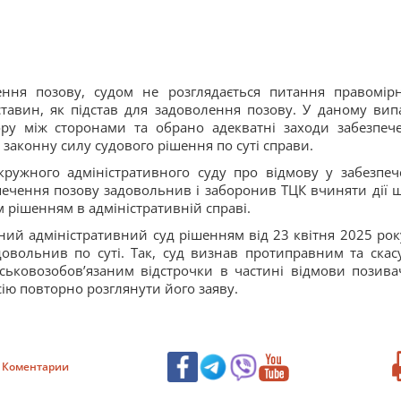
ення позову, судом не розглядається питання правомірн
тавин, як підстав для задоволення позову. У даному вип
ору між сторонами та обрано адекватні заходи забезпеч
в законну силу судового рішення по суті справи.
ружного адміністративного суду про відмову у забезпеч
зпечення позову задовольнив і заборонив ТЦК вчиняти дії 
 рішенням в адміністративній справі.
ний адміністративний суд рішенням від 23 квітня 2025 рок
овольнив по суті. Так, суд визнав протиправним та скас
ськовозобов’язаним відстрочки в частині відмови позива
сію повторно розглянути його заяву.
Коментарии