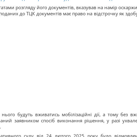
татами розгляду його документів, вказував на намір оскаржит
 поданих до ТЦК документів має право на відстрочку як здоб
нього будуть вживатись мобілізаційні дії, а тому без вж
ваний заявником спосіб виконання рішення, у разі ухвал
.
ративного суду від 24 лютого 2025 року було відмовле