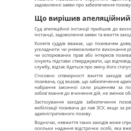
задоволенні заяви про забезпечення позову
Що вирішив апеляційний
Суд апеляційної інстанції прийшов до висн
інстанції, задоволення заяви та вжиття зах
Колегія суддів вважає, що позивачем дове
ускладнити чи унеможливити виконання рі
чи оспорюваних прав або інтересів позива
існують підстави стверджувати, що відпові
службу, відтак йдеться про зміну його стату
Стосовно співмірності вжиття заходів з
позивача, суд вказав, що забезпечення адмі
набрання законної сили рішенням за по
зобов`язання до вчинення дій, не змінює обся
Застосування заходів забезпечення поз
мобілізації позивача до лав ЗСУ, якщо за р
адміністративного позову.
Водночас, невжиття таких заходів може спри
оскільки надання відстрочки особі, яка вж