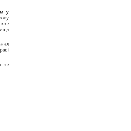
ом у
зову
 вже
вища
ення
раві
м не