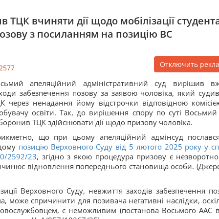
 ТЦК вчиняти дії щодо мобілізації студента
озову з посиланням на позицію ВС
Отключить рекл
2577
осьмий апеляційний адміністративний суд вирішив в
ходи забезпечення позову за заявою чоловіка, який судив
К через ненадання йому відстрочки відповідною комісіє
обувачу освіти. Так, до вирішення спору по суті Восьмий
боронив ТЦК здійснювати дії щодо призову чоловіка.
икметно, що при цьому апеляційний адмінсуд пославс
ідому
позицію Верховного Суду від 5 лютого 2025 року у
сп
0/2592/23
, згідно з якою процедура призову є незворотно
чинює відновлення попереднього становища особи. (Джере
озиції Верховного Суду, невжиття заходів забезпечення по
а, може спричинити для позивача негативні наслідки, оскі
ьковослужбовцем, є неможливим (постанова Восьмого ААС в