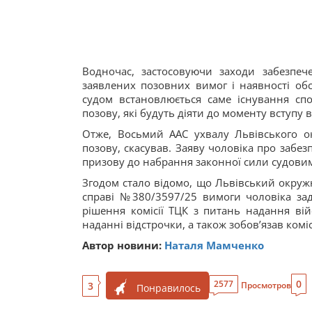
Водночас, застосовуючи заходи забезпеч
заявлених позовних вимог і наявності обс
судом встановлюється саме існування сп
позову, які будуть діяти до моменту вступу 
Отже, Восьмий ААС ухвалу Львівського ок
позову, скасував. Заяву чоловіка про забе
призову до набрання законної сили судовим
Згодом стало відомо, що Львівський окруж
справі №380/3597/25 вимоги чоловіка зад
рішення комісії ТЦК з питань надання вій
наданні відстрочки, а також зобов’язав комі
Автор новини:
Наталя Мамченко
0
2577
3
Просмотров
Понравилось