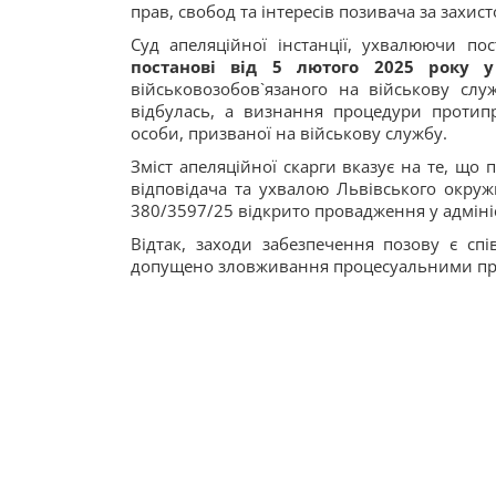
прав, свобод та інтересів позивача за захис
Суд апеляційної інстанції, ухвалюючи по
постанові від 5 лютого 2025 року у 
військовозобов`язаного на військову слу
відбулась, а визнання процедури проти
особи, призваної на військову службу.
Зміст апеляційної скарги вказує на те, що
відповідача та ухвалою Львівського окруж
380/3597/25 відкрито провадження у адмініс
Відтак, заходи забезпечення позову є с
допущено зловживання процесуальними пр