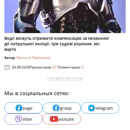
Водії можуть отримати компенсацію за незаконні
дії патрульної поліції: три судові рішення, які
варто
Автор:
Лента от Протокола
03.08.2026
Просмотров:
677
Коментарии:
0
Смотреть все статьи
Мы в социальных сетях:
page
group
telegram
viber
youtube