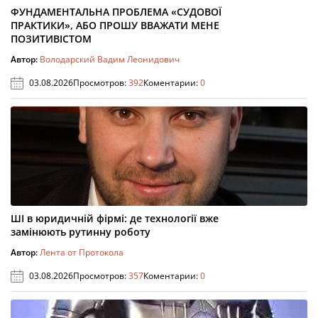
ФУНДАМЕНТАЛЬНА ПРОБЛЕМА «СУДОВОЇ
ПРАКТИКИ», АБО ПРОШУ ВВАЖАТИ МЕНЕ
ПОЗИТИВІСТОМ
Автор:
Володарский Вадим Леонидович
03.08.2026
Просмотров:
392
Коментарии:
0
ШІ в юридичній фірмі: де технології вже
замінюють рутинну роботу
Автор:
Лента от Протокола
03.08.2026
Просмотров:
357
Коментарии:
0