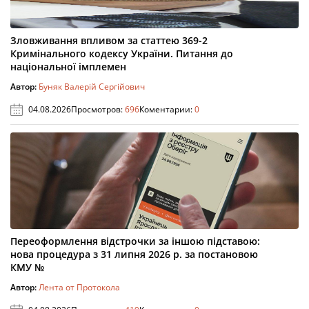
Зловживання впливом за статтею 369-2
Кримінального кодексу України. Питання до
національної імплемен
Автор:
Буняк Валерій Сергійович
04.08.2026
Просмотров:
696
Коментарии:
0
Переоформлення відстрочки за іншою підставою:
нова процедура з 31 липня 2026 р. за постановою
КМУ №
Автор:
Лента от Протокола