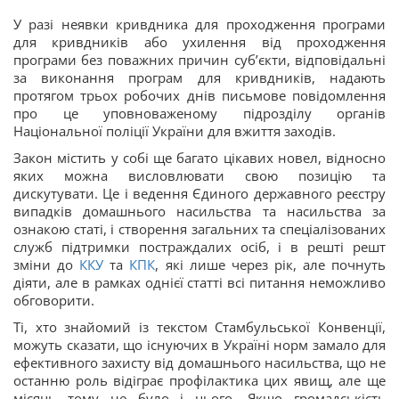
У разі неявки кривдника для проходження програми
для кривдників або ухилення від проходження
програми без поважних причин суб’єкти, відповідальні
за виконання програм для кривдників, надають
протягом трьох робочих днів письмове повідомлення
про це уповноваженому підрозділу органів
Національної поліції України для вжиття заходів.
Закон містить у собі ще багато цікавих новел, відносно
яких можна висловлювати свою позицію та
дискутувати. Це і ведення Єдиного державного реєстру
випадків домашнього насильства та насильства за
ознакою статі, і створення загальних та спеціалізованих
служб підтримки постраждалих осіб, і в решті решт
зміни до
ККУ
та
КПК
, які лише через рік, але почнуть
діяти, але в рамках однієї статті всі питання неможливо
обговорити.
Ті, хто знайомий із текстом Стамбульської Конвенції,
можуть сказати, що існуючих в Україні норм замало для
ефективного захисту від домашнього насильства, що не
останню роль відіграє профілактика цих явищ, але ще
місяць тому не було і цього. Якщо громадськість