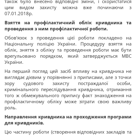
також було внесено відповідні зміни, і скористатися
цим видом захисту можна вже починаючи з
07.01.2018р.
Взяття на профілактичний облік кривдника та
проведення з ним профілактичної роботи.
Обов’язок з проведення цієї роботи покладено на
Національну поліцію України. Процедуру взяття на
облік, зняття з обліку та проведення роботи має бути
врегульовано порядком, який затверджується МВС
України.
На перший погляд цей засіб впливу на кривдника не
виглядає дієвим у порівнянні з приписами, але з точки
зору судового захисту постраждалої особи,
кримінального переслідування кривдника, отримання
того ж обмежувального припису факт знаходження на
профілактичному обліку може зіграти свою важливу
роль.
Направлення кривдника на проходження програми
для кривдників.
Цю частину роботи (створення відповідних закладів та