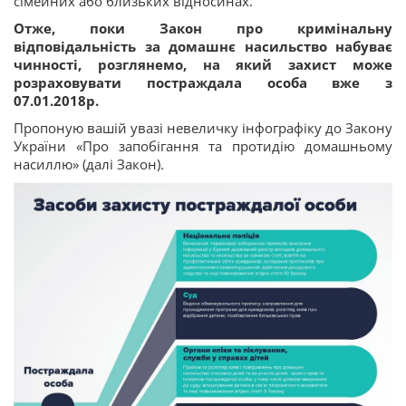
сімейних або близьких відносинах.
Отже, поки Закон про кримінальну
відповідальність за домашнє насильство набуває
чинності, розглянемо, на який захист може
розраховувати постраждала особа вже з
07.01.2018р.
Пропоную вашій увазі невеличку інфографіку до Закону
України «Про запобігання та протидію домашньому
насиллю» (далі Закон).