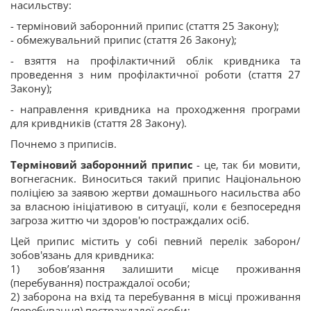
насильству:
- терміновий заборонний припис (стаття 25 Закону);
- обмежувальний припис (стаття 26 Закону);
- взяття на профілактичний облік кривдника та
проведення з ним профілактичної роботи (стаття 27
Закону);
- направлення кривдника на проходження програми
для кривдників (стаття 28 Закону).
Почнемо з приписів.
Терміновий заборонний припис
- це, так би мовити,
вогнегасник. Виноситься такий припис Національною
поліцією за заявою жертви домашнього насильства або
за власною ініціативою в ситуації, коли є безпосередня
загроза життю чи здоров'ю постраждалих осіб.
Цей припис містить у собі певний перелік заборон/
зобов'язань для кривдника:
1) зобов’язання залишити місце проживання
(перебування) постраждалої особи;
2) заборона на вхід та перебування в місці проживання
(перебування) постраждалої особи;