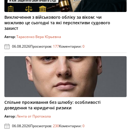
Виключення з військового обліку за віком: чи
можливо це сьогодні та які перспективи судового
захист
Автор:
Тарасенко Вера Юрьевна
06.08.2026
Просмотров:
177
Коментарии:
0
Спільне проживання без шлюбу: особливості
доведення та юридичні ризики
Автор:
Лента от Протокола
06.08.2026
Просмотров:
230
Коментарии:
0