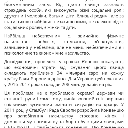
безсумнівним злом. Від цього явища зазнають
страждань особи, які виконують різні соціальні ролі:
дружини і чоловіки, батьки, діти, близькі родичі, але за
статистикою найбільш незахищеними, незалежно від їх
соціальних ролей, є жінки та діти.
Найбільш небезпечним є, звичайно, фізичне
насильство: побиття, катування, зґвалтування,
залишення у небезпеці, але не менш небезпечними є і
психологічне та економічне насильство.
Дослідження, проведені у країнах Європи показують,
що економічні втрати від існування цього явища
складають приблизно 34 мільярди євро на кожну
країну Ради Європи щорічно. Для України цей показник
у 2016-2017 роках складав 208 млн. доларів на рік.
Ця проблема не є проблемою окремої держави чи
етнічної групи і саме тому, цивілізований світ вирішив
спільними зусиллями змінити ситуацію на краще. У
2011 році у Стамбулі Рада Європи розробила Конвенцію
про запобігання насильству стосовно жінок і
домашньому насильству та боротьбу з цими явищами
(CETS No210, Стамбульська конвенція). Цю Конвенцію