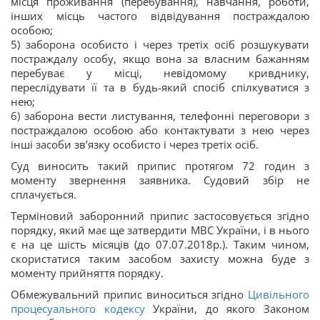
місця проживання (перебування), навчання, роботи,
інших місць частого відвідування постраждалою
особою;
5) заборона особисто і через третіх осіб розшукувати
постраждалу особу, якщо вона за власним бажанням
перебуває у місці, невідомому кривднику,
переслідувати її та в будь-який спосіб спілкуватися з
нею;
6) заборона вести листування, телефонні переговори з
постраждалою особою або контактувати з нею через
інші засоби зв’язку особисто і через третіх осіб.
Суд виносить такий припис протягом 72 годин з
моменту звернення заявника. Судовий збір не
сплачується.
Терміновий заборонний припис застосовується згідно
порядку, який має ще затвердити МВС України, і в нього
є на це шість місяців (до 07.07.2018р.). Таким чином,
скористатися таким засобом захисту можна буде з
моменту прийняття порядку.
Обмежувальний припис виноситься згідно
Цивільного
процесуального кодексу
України, до якого Законом