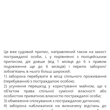
Це вже судовий припис, направлений також на захист
постраждалої особи, і, у порівнянні з поліцейським
приписом, діє довше (від 1 місяця до 6 з правом
подовження ще до 6 місяців) і перелік заборон/
зобов'язань в нього більш широкий:
1) заборона перебувати в місці спільного проживання
(перебування) з постраждалою особою;
2) усунення перешкод у користуванні майном, що є
об’єктом права спільної сумісної власності або
особистою приватною власністю постраждалої особи;
3) обмеження спілкування з постраждалою дитиною;
4) заборона наближатися на визначену відстань до