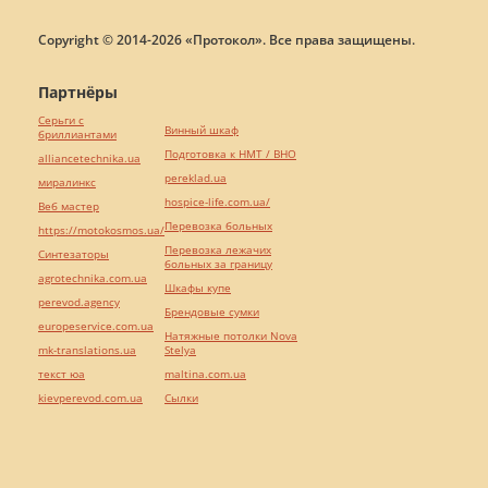
Copyright © 2014-2026 «Протокол». Все права защищены.
Партнёры
Серьги с
Винный шкаф
бриллиантами
Подготовка к НМТ / ВНО
alliancetechnika.ua
pereklad.ua
миралинкс
hospice-life.com.ua/
Веб мастер
Перевозка больных
https://motokosmos.ua/
Перевозка лежачих
Синтезаторы
больных за границу
agrotechnika.com.ua
Шкафы купе
perevod.agency
Брендовые сумки
europeservice.com.ua
Натяжные потолки Nova
mk-translations.ua
Stelya
текст юа
maltina.com.ua
kievperevod.com.ua
Cылки