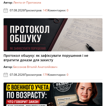
Автор:
Лента от Протокола
07.08.2026
Просмотров:
145
Коментарии:
0
Протокол обшуку: як зафіксувати порушення і не
втратити докази для захисту
Автор:
Бессонов Віталій Анатолійович
07.08.2026
Просмотров:
179
Коментарии:
0