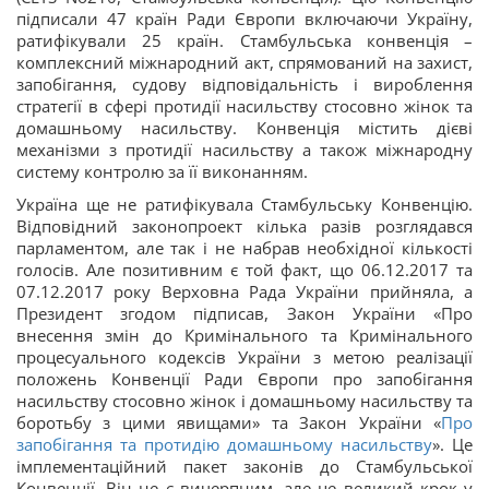
підписали 47 країн Ради Європи включаючи Україну,
ратифікували 25 країн. Стамбульська конвенція –
комплексний міжнародний акт, спрямований на захист,
запобігання, судову відповідальність і вироблення
стратегії в сфері протидії насильству стосовно жінок та
домашньому насильству. Конвенція містить дієві
механізми з протидії насильству а також міжнародну
систему контролю за її виконанням.
Україна ще не ратифікувала Стамбульську Конвенцію.
Відповідний законопроект кілька разів розглядався
парламентом, але так і не набрав необхідної кількості
голосів. Але позитивним є той факт, що 06.12.2017 та
07.12.2017 року Верховна Рада України прийняла, а
Президент згодом підписав, Закон України «Про
внесення змін до Кримінального та Кримінального
процесуального кодексів України з метою реалізації
положень Конвенції Ради Європи про запобігання
насильству стосовно жінок і домашньому насильству та
боротьбу з цими явищами» та Закон України «
Про
запобігання та протидію домашньому насильству
». Це
імплементаційний пакет законів до Стамбульської
Конвенції. Він не є вичерпним, але це великий крок у