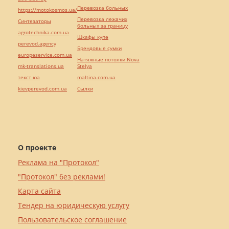
Перевозка больных
https://motokosmos.ua/
Перевозка лежачих
Синтезаторы
больных за границу
agrotechnika.com.ua
Шкафы купе
perevod.agency
Брендовые сумки
europeservice.com.ua
Натяжные потолки Nova
mk-translations.ua
Stelya
текст юа
maltina.com.ua
kievperevod.com.ua
Cылки
О проекте
Реклама на "Протокол"
"Протокол" без реклами!
Карта сайта
Тендер на юридическую услугу
Пользовательское соглашение