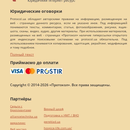
Юридические оговорки
Protocol.ua обладает авторскими правами на информацию, размещенную на
веб - страницах данного ресурса, если не указано иное. Под информацией
понимаются тексты, комментарии, статьи, фотоизображения, рисунки, ящик-
шота, сканы, видео, аудио, другие материалы. При использовании материалов,
размещенных на веб - страницах «Протокол» наличие гиперссылки открытого
для индексации поисковыми системами на protocol.ua обязательна. Под
использованием понимается копирования, адаптация, рерайтинг, модификация
и тому подобное.
Полный текст
Приймаємо до оплати
Copyright © 2014-2026 «Протокол». Все права защищены.
Партнёры
Серьги с
Винный шкаф
бриллиантами
Подготовка к НМТ / ВНО
alliancetechnika.ua
pereklad.ua
миралинкс
hospice-life.com.ua/
Веб мастер