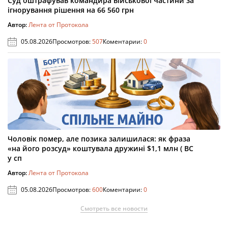
Суд оштрафував командира військової частини за
ігнорування рішення на 66 560 грн
Автор:
Лента от Протокола
05.08.2026
Просмотров:
507
Коментарии:
0
Чоловік помер, але позика залишилася: як фраза
«на його розсуд» коштувала дружині $1,1 млн ( ВС
у сп
Автор:
Лента от Протокола
05.08.2026
Просмотров:
600
Коментарии:
0
Смотреть все новости