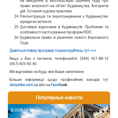
на введення в експлуатацію рішення суду про
право власності на об’єкт будівництва. Алгоритм
дій. Остання судова практика.
Реконструкція та перепланування у будівництва:
юридичні аспекти.
Договірні відносини в будівництві. Проблеми та
особливості застосування проформ FIDIC.
Будівельне право в рішеннях нового Верховного
Суду.
Дивіться повну програму та реєструйтесь тут >>>
Якщо у Вас є питання, телефонуйте: (044) 451-88-12
(067) 403-45-46
Ми відповімо на будь-яке Ваше запитання.
Більше інформації щодо професійних заходів тут
desyatka.com.ua
або на
FaceB
ook
Популярные новости
2026-08-06
2