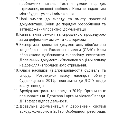
проблемних питань. Технічні умови: порядок
отримання, основні проблеми. Коли не надаються
містобудівні умови і обмеження.
Нові вимоги до складу та змісту проектної
документації. Зміни до порядку розроблення та
затвердження проектної документації.
Капітальний ремонт за спрощеною процедурою
за за дефектним актом та кошторисом.
Експертиза проектної документації, обов’язкова
та добровільна. Екологічні вимоги (ОВНС). Коли
обов’язково здійснювати екологічну експертизу.
Дозвільний документ - «Висновок з оцінки впливу
на довкілля» і порядок його отримання.
Класи наслідків (відповідальності) будівель та
споруд. Розрахунок класу наслідків об’єкту
будівництва в 2019р: нові зміни до ДСТУ щодо
класу наслідків.
Архбуд-контроль та нагляд в 2019р. Органи та їх
повноваження. Держава і органи місцевої влади.
Дії і сфера відповідальності.
Дозвільна документація у дворівневій системі
архбуд-контролю в 2019р. Особливості реєстрації.