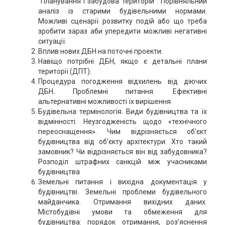
"Планування і забудова територій". Порівняльний
аналіз із старими будівельними нормами.
Можливі сценарії розвитку подій або що треба
зробити зараз аби упередити можливі негативні
ситуації.
Вплив нових ДБН на поточні проекти.
Навіщо потрібні ДБН, якщо є детальні плани
території (ДПТ).
Процедура погодження відхилень від діючих
ДБН
.
Проблемні питання. Ефективні
альтернативні можливості їх вирішення.
Будівельна термінологія. Види будівництва та їх
відмінності. Неузгодженість щодо «технічного
переоснащення». Чим відрізняється об’єкт
будівництва від об’єкту архітектури. Хто такий
замовник? Чи відрізняється він від забудовника?
Розподіл штрафних санкцій між учасниками
будівництва
Земельні питання і вихідна документація у
будівництві. Земельні проблеми будівельного
майданчика. Отримання вихідних даних.
Містобудівні умови та обмеження для
будівництва: порядок отримання, роз’яснення