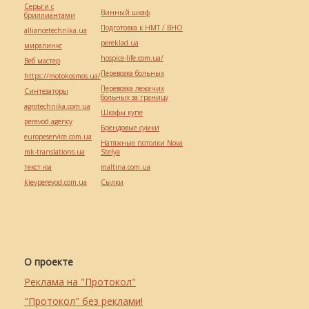
Серьги с
Винный шкаф
бриллиантами
Подготовка к НМТ / ВНО
alliancetechnika.ua
pereklad.ua
миралинкс
hospice-life.com.ua/
Веб мастер
Перевозка больных
https://motokosmos.ua/
Перевозка лежачих
Синтезаторы
больных за границу
agrotechnika.com.ua
Шкафы купе
perevod.agency
Брендовые сумки
europeservice.com.ua
Натяжные потолки Nova
mk-translations.ua
Stelya
текст юа
maltina.com.ua
kievperevod.com.ua
Cылки
О проекте
Реклама на "Протокол"
"Протокол" без реклами!