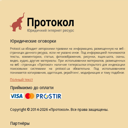
Юридические оговорки
Protocol.ua обладает авторскими правами на информацию, размещенную на веб -
страницах данного ресурса, если не указано иное. Под информацией понимаются
тексты, комментарии, статьи, фотоизображения, рисунки, ящик-шота, сканы,
видео, аудио, другие материалы. При использовании материалов, размещенных
на веб - страницах «Протокол» наличие гиперссылки открытого для индексации
поисковыми системами на protocol.ua обязательна. Под использованием
понимается копирования, адаптация, рерайтинг, модификация и тому подобное.
Полный текст
Приймаємо до оплати
Copyright © 2014-2026 «Протокол». Все права защищены.
Партнёры