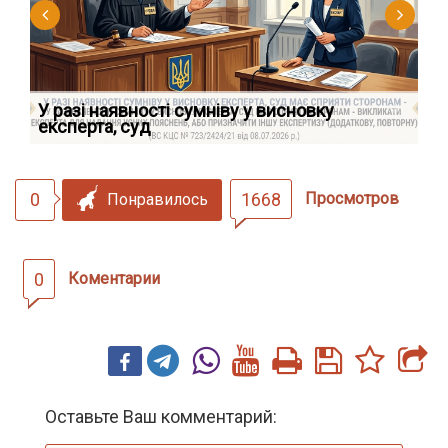
У разі наявності сумніву у висновку
Як
експерта, суд
вк
0
1668
Просмотров
Понравилось
0
Коментарии
Оставьте Ваш комментарий: