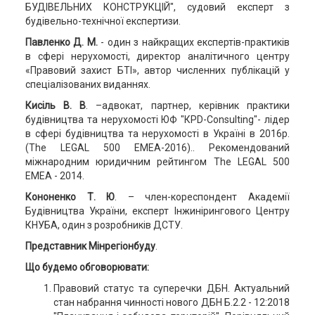
БУДІВЕЛЬНИХ КОНСТРУКЦІЙ", судовий експерт з
будівельно-технічної експертизи.
Павленко Д. М.
- один з найкращих експертів-практиків
в сфері нерухомості, директор аналітичного центру
«Правовий захист БТІ», автор численних публікацій у
спеціалізованих виданнях.
Кисіль В. В
. –адвокат, партнер, керівник практики
будівництва та нерухомості ЮФ "КРD-Consulting"- лідер
в сфері будівництва та нерухомості в Україні в 2016р.
(The LEGAL 500 EMEA-2016).. Рекомендований
міжнародним юридичним рейтингом The LEGAL 500
EMEA - 2014.
Кононенко Т. Ю
. – член-кореспондент Академії
Будівництва України, експерт Інжинірингового Центру
КНУБА, один з розробників ДСТУ.
Представник Мінрегіонбуду
.
Що будемо обговорювати:
Правовий статус та суперечки ДБН. Актуальний
стан набрання чинності нового ДБН Б.2.2 - 12:2018