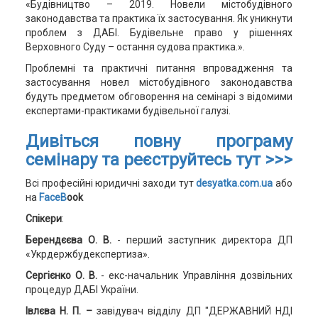
«Будівництво – 2019. Новели містобудівного
законодавства та практика їх застосування. Як уникнути
проблем з ДАБІ. Будівельне право у рішеннях
Верховного Суду – остання судова практика.».
Проблемні та практичні питання впровадження та
застосування новел містобудівного законодавства
будуть предметом обговорення на семінарі з відомими
експертами-практиками будівельної галузі.
Дивіться повну програму
семінару та реєструйтесь тут >>>
Всі професійні юридичні заходи тут
desyatka.com.ua
або
на
FaceB
ook
Спікери
:
Берендєєва О. В.
- перший заступник директора ДП
«Укрдержбудекспертиза».
Сергієнко О. В.
- екс-начальник Управління дозвільних
процедур ДАБІ України.
Івлєва Н. П. –
завідувач відділу ДП "ДЕРЖАВНИЙ НДІ