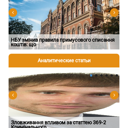
НБУ змінив правила примусового списання
Як
коштів: що
шк
Аналитические статьи
2026-08-04
2
Зловживання впливом за статтею 369-2
Пе
Кримінального
пі