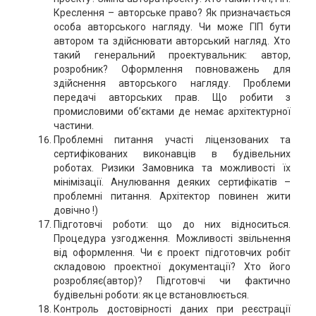
Креслення – авторське право? Як призначається
особа авторського нагляду. Чи може ГІП бути
автором та здійснювати авторський нагляд. Хто
такий генеральний проектувальник: автор,
розробник? Оформлення повноважень для
здійснення авторського нагляду. Проблеми
передачі авторських прав. Що робити з
промисловими об’єктами де немає архітектурної
частини.
Проблемні питання участі ліцензованих та
сертифікованих виконавців в будівельних
роботах. Ризики Замовника та можливості їх
мінімізації. Анулювання деяких сертифікатів –
проблемні питання. Архітектор повинен жити
довічно !)
Підготовчі роботи: що до них відноситься.
Процедура узгодження. Можливості звільнення
від оформлення. Чи є проект підготовчих робіт
складовою проектної документації? Хто його
розробляє(автор)? Підготовчі чи фактично
будівельні роботи: як це встановлюється.
Контроль достовірності даних при реєстрації