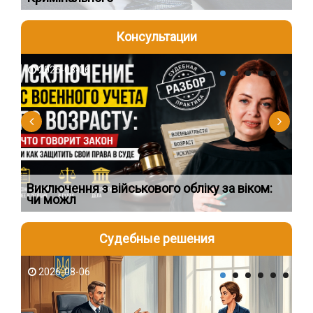
Консультации
2026-08-06
2
Виключення з військового обліку за віком:
Сп
чи можл
ос
Судебные решения
2026-08-06
2