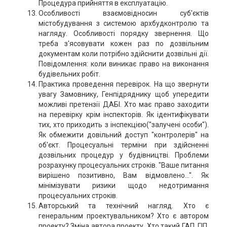
Процедура прийняття в експлуатацію.
Особливості взаємовідносин суб'єктів
містобудування з системою архбудконтролю та
нагляду. Особливості порядку звернення. Що
треба з'ясовувати кожен раз по дозвільним
документам коли потрібно здійснити дозвільні дії.
Повідомлення: коли виникає право на виконання
будівельних робіт.
Практика проведення перевірок. На що звернути
увагу Замовнику, Генпідряднику щоб упередити
можливі претензії ДАБІ. Хто має право заходити
на перевірку крім інспекторів. Як ідентифікувати
тих, хто приходить з інспекцією("залучені особи").
Як обмежити довільний доступ "контролерів" на
об'єкт. Процесуальні терміни при здійсненні
дозвільних процедур у будівництві. Проблеми
розрахунку процесуальних строків. "Ваше питання
вирішено позитивно, Вам відмовлено...". Як
мінімізувати ризики щодо недотримання
процесуальних строків.
Авторський та технічний нагляд. Хто є
генеральним проектувальником? Хто є автором
проекту? Зміна автора проекту. Хто такий ГАП, ГІП.