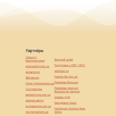
Партнёры
Серьги с
Винный шкаф
бриллиантами
Подготовка к НМТ / ВНО
alliancetechnika.ua
pereklad.ua
миралинкс
hospice-life.com.ua/
Веб мастер
Перевозка больных
https://motokosmos.ua/
Перевозка лежачих
Синтезаторы
больных за границу
agrotechnika.com.ua
Шкафы купе
perevod.agency
Брендовые сумки
europeservice.com.ua
Натяжные потолки Nova
mk-translations.ua
Stelya