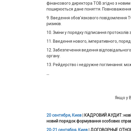
фінансового директора ТОВ згідно з новим 
поширюється дане поняття. Повноваження і 
9. Введення обов'язкового повідомлення ТОВ
ризиків.
10. Зміни у порядку підписання протоколів 
11. Введення нового, імперативного, поряд
12. Забезпечення ведення відповідального
органу.
13. Рейдерство і недружне поглинання: мож
…
Якщо у В
20 сентября, Киев
|
КАДРОВИЙ АУДИТ
: но
новий порядок формування особових справ.
20-21 сентября, Киев
|
ДОГОВОРНЫЕ ОТНО