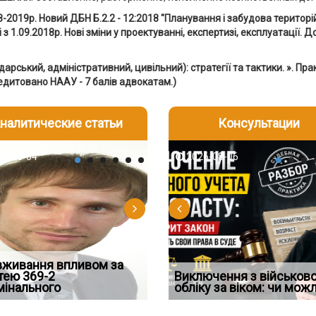
8-2019р.
Новий ДБН Б.2.2 - 12:2018 "Планування і забудова територій
з 1.09.2018р. Нові зміни у проектуванні, експертизі, експлуатації. 
рський, адміністративний, цивільний): стратегії та тактики.
». Пр
едитовано НААУ - 7 балів адвокатам.)
налитические статьи
Консультации
-06
6-08-04
2026-08-05
2026-08-05
2026-08-04
2026-08-06
2026-07-30
д встановив для
вживання впливом за
Особливості захисту у
Переоформлення
Восьмий ААС факти
дування шкоди
тею 369-2
кримінальному
Чоловік помер, але позика
відстрочки за іншою
Виключення з військов
підтвердив, що ЦВ
мінального
провадженні: я
залишилася: як фраза «на
підставою: нов
обліку за віком: чи мож
скас