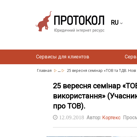
RU
Сервисы для клиентов
Серв
...
Главная
25 вересня cемінар «ТОВ та ТДВ. Нові 
25 вересня cемінар «ТОВ
використання» (Учасник
про ТОВ).
12.09.2018
Автор:
Кортекс
Просм