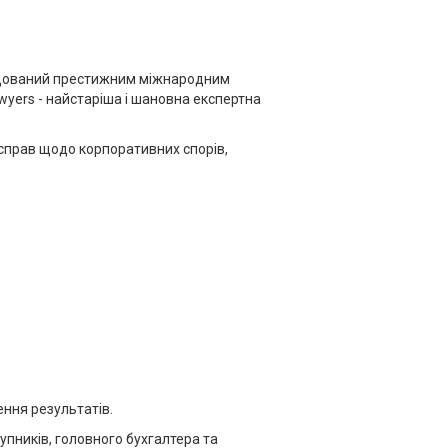
ендований престижним міжнародним
awyers - найстаріша і шановна експертна
 справ щодо корпоративних спорів,
ення результатів.
упників, головного бухгалтера та