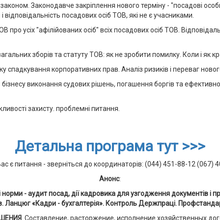
законом. Законодавче закріплення нового терміну - "посадові особи
відповідальність посадових осіб ТОВ, які не є учасниками.
 про усіх "афілійованих осіб" всіх посадових осіб ТОВ. Відповідал
загальних зборів та статуту ТОВ: як не зробити помилку. Коли і як
ку спадкування корпоративних прав. Аналіз ризиків і переваг новог
 бізнесу виконання судових рішень, погашення боргів та ефективн
ливості захисту. проблемні питання.
Детальна програма тут >>>
ас є питання - зверніться до координаторів: (044) 451-88-12 (067) 
Анонс
:
ві норми - аудит посад, дії кадровика для узгодження документів і
 Ланцюг «Кадри - бухгалтерія». Контроль Держпраці. Профстандар
ШЕНИЯ
. Составление, расторжение, исполнение хозяйственных дог