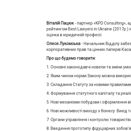
Віталій Пацюк
- партнер «KPD Consulting»,
рейтингом Best Lawyers in Ukraine (2017р.)
оцінка в юридичній професії.
Олеся
Лукомська
- Начальник Відділу забе
корпоративних прав та цінних паперів Каса
Про що будемо говорити:
1. Основні законодавчі новели та зміни умо
2. Яким чином норми Закону можна викорис
3. Складання Статуту за новими правилами
4. Формування статутного капіталу та реал
5. Нові механізми побудови і оформлення 
6. Нові можливості виходу з бізнесу. Вихід
7. Органи управління і контролю товариства
8. Введення прототипу фідуціарних зобов'яз