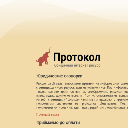
Юридические оговорки
Protocol.ua обладает авторскими правами на информацию, разм
страницах данного ресурса, если не указано иное. Под информ
тексты, комментарии, статьи, фотоизображения, рисунки, ящ
видео, аудио, другие материалы. При использовании материал
на веб - страницах «Протокол» наличие гиперссылки открытог
поисковыми системами на protocol.ua обязательна. Под 
понимается копирования, адаптация, рерайтинг, модификация и
Полный текст
Приймаємо до оплати