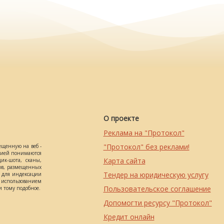
О проекте
Реклама на "Протокол"
"Протокол" без реклами!
ещенную на веб -
ацией понимаются
Карта сайта
ик-шота, сканы,
ов, размещенных
Тендер на юридическую услугу
о для индексации
использованием
Пользовательское соглашение
 тому подобное.
Допомогти ресурсу "Протокол"
Кредит онлайн