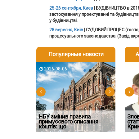
25-26 сентября, Киев
| БУДІВНИЦТВО в 201
застосування у проектуванні та будівництві 
у будівництві.
28 вересня, Київ
| СУДОВИЙ ПРОЦЕС (господа
процесуального законодавства.
(
Захід акр
Популярные новости
А
2026-08-06
2026-08-03
2026-08
202
НБУ змінив правила
Водії можуть отримати
Якщо су
Зло
підстава для
примусового списання
компенсацію за незаконні
відшко
стат
рховний С
коштів: що
дії
наявніс
Кри