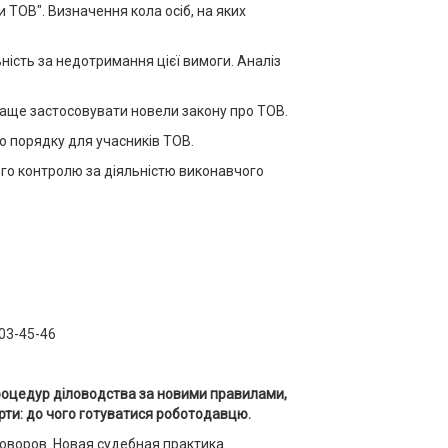
 ТОВ". Визначення кола осіб, на яких
ьність за недотримання цієї вимоги. Аналіз
 краще застосовувати новели закону про ТОВ.
о порядку для учасників ТОВ.
ого контролю за діяльністю виконавчого
403-45-46
 процедур діловодства за новими правилами,
ти: до чого готуватися роботодавцю.
оворов. Новая судебная практика.