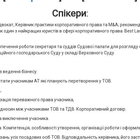
Спікери
:
 адвокат, Керівник практики корпоративного права та M&A; реком
 як один з найкращих юристів в сфері корпоративного права. Best L
зпечення роботи секретаря та суддів Судової палати для розгляду
ційного господарського Суду у складі Верховного Суду.
в ведення бізнесу.
тати учасникам АТ які планують перетворення у ТОВ.
,
ізація переважного права учасника,
відносин між учасниками ТОВ та ТДВ. Корпоративний договір.
 та виключення учасника.
. Компетенція, особливості утворення, організації роботи і оформл
ань усіх посадових осіб ТОВ. Відповідальність керівника, його заст