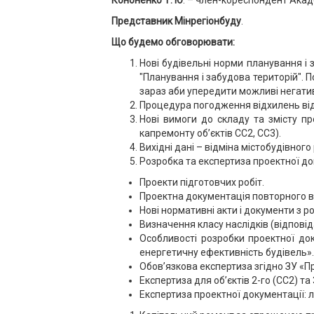
Кононенко Т. Ю
. – член-кореспондент Акад
Представник Мінрегіонбуду
.
Що будемо обговорювати:
Нові будівельні норми планування і 
"Планування і забудова територій". 
зараз аби упередити можливі негативн
Процедура погодження відхилень від
Нові вимоги до складу та змісту пр
капремонту об’єктів СС2, СС3).
Вихідні дані – відміна містобудівного
Розробка та експертиза проектної д
Проекти підготовчих робіт.
Проектна документація повторного 
Нові нормативні акти і документи з 
Визначення класу наслідків (відповіда
Особливості розробки проектної док
енергетичну ефективність будівель».
Обов’язкова експертиза згідно ЗУ «Пр
Експертиза для об’єктів 2-го (СС2) та
Експертиза проектної документації: 