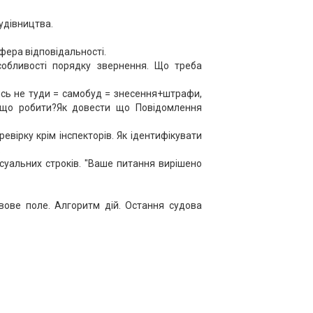
удівництва.
сфера відповідальності.
собливості порядку звернення. Що треба
лись не туди = самобуд = знесення+штрафи,
— що робити?Як довести що Повідомлення
евiрку крiм iнспекторiв. Як iдентифiкувати
.
суальних строкiв. "Ваше питання вирiшено
авове поле. Алгоритм дій. Остання судова