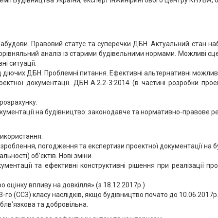
емії Будівництва України, експерт Інжинірингового Центру КНУБА, 
забудови. Правовий статус та суперечки ДБН. Актуальний стан наб
Порівняльний аналіз із старими будівельними нормами. Можливі сц
і ситуації.
 діючих ДБН. Проблемні питання. Ефективні альтернативні можливо
оектної документації. ДБН А.2.2-3:2014 (в частині розробки про
 розрахунку.
окументації на будівництво: законодавче та нормативно-правове р
використання.
розроблення, погодження та експертизи проектної документації на б
льності) об’єктів. Нові зміни.
ументації та ефективні конструктивні рішення при реалізації про
о оцінку впливу на довкілля» (з 18.12.2017р.)
 3-го (СС3) класу наслідків, якщо будівництво почато до 10.06.2017р
лблв’язкова та добровільна.