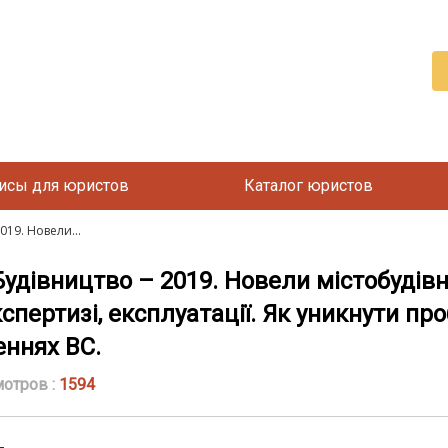
исы для юристов
Каталог юристов
019. Новели...
«Будівництво – 2019. Новели містобудів
кспертизі, експлуатації. Як уникнути пр
еннях ВС.
отров :
1594