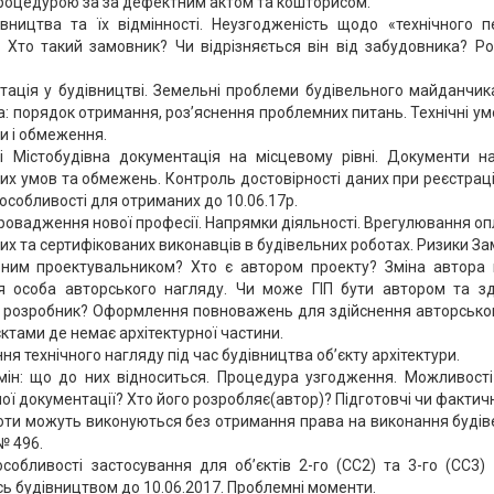
роцедурою за за дефектним актом та кошторисом.
івництва та їх відмінності. Неузгодженість щодо «технічного п
и. Хто такий замовник? Чи відрізняється він від забудовника? 
тація у будівництві. Земельні проблеми будівельного майданчика
: порядок отримання, роз’яснення проблемних питань. Технічні ум
и і обмеження.
і Містобудівна документація на місцевому рівні. Документи н
их умов та обмежень. Контроль достовірності даних при реєстраці
собливості для отриманих до 10.06.17р.
ровадження нової професії. Напрямки діяльності. Врегулювання опл
х та сертифікованих виконавців в будівельних роботах. Ризики Замо
ним проектувальником? Хто є автором проекту? Зміна автора п
я особа авторського нагляду. Чи може ГІП бути автором та зд
, розробник? Оформлення повноважень для здійснення авторськог
ктами де немає архітектурної частини.
ня технічного нагляду під час будівництва об’єкту архітектури.
 змін: що до них відноситься. Процедура узгодження. Можливост
ї документації? Хто його розробляє(автор)? Підготовчі чи фактично
оботи можуть виконуються без отримання права на виконання будів
№ 496.
собливості застосування для об’єктів 2-го (СС2) та 3-го (СС3) 
сь будівництвом до 10.06.2017. Проблемні моменти.