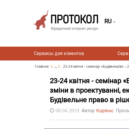
RU
Сервисы для клиентов
Серв
...
Главная
23-24 квітня - семінар «Будівництво – 2
23-24 квітня - семінар 
зміни в проектуванні, е
Будівельне право в ріш
08.04.2019
Автор:
Кортекс
Просм