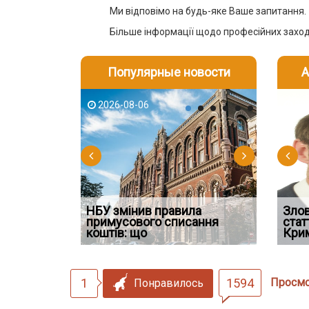
Ми відповімо на будь-яке Ваше запитання.
Більше інформації щодо професійних заход
Популярные новости
А
2026-08-06
2026-08-03
2026-08
202
НБУ змінив правила
Водії можуть отримати
Якщо су
Зло
 ефективним
примусового списання
компенсацію за незаконні
відшко
стат
сту речових
коштів: що
дії
наявніс
Кри
1
1594
Просм
Понравилось