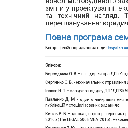
новел містобудівного за
зміни у проектуванні, ек
та технічний нагляд. Т
перепланування: юридичн
Повна програма семі
Всі професійні юридичні заходи
desyatka.c
Спікери
:
Берендєєва О. В.
– в. о. директора ДП «Ук
Сергієнко О. В.
- екс-начальник Управління 
Івлєва Н. П. –
завідувач відділу ДП "ДЕРЖА
Павленко Д. М.
- один з найкращих експер
публікацій у спеціалізованих виданнях.
Кисіль В. В
. –адвокат, партнер, керівник п
2016р.(The LEGAL 500 EMEA-2016).. Реком