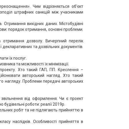
ереоснащення». Чим відрізняється об’єкт
Розподіл штрафних санкцій між учасниками
. Отримання вихідних даних. Містобудівні
ови: порядок отримання, основні проблеми.
а отримання дозволу. Вичерпний перелік
ї декларативних та дозвільних документів.
ати їх послуг.
вника та можливості їх мінімізації.
роекту. Хто такий ГАП, ГІП. Креслення –
ійснювати авторський нагляд. Хто такий
о нагляду. Проблеми передачі авторських
і звільнення від оформлення. Чи є проект
 будівельні роботи: реалії 2019р.
ельних робіт та не підлягають прийняттю в
класу наслідків. Особливості прийняття в