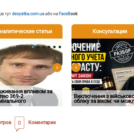
ів тут
desyatka.com.ua
або на
FaceB
ook
налитические статьи
Консультации
-06
6-08-04
2026-08-05
2026-08-06
2026-08-04
2026-08-06
2026-07-30
д встановив для
вживання впливом за
Особливості захисту у
Документи, на яких не
Переоформлення
Восьмий ААС факти
дування шкоди
тею 369-2
кримінальному
проставляється апостиль:
відстрочки за іншою
Виключення з військов
підтвердив, що ЦВ
мінального
провадженні: я
пер
підставою: нов
обліку за віком: чи мож
скас
отров
0
Коментарии