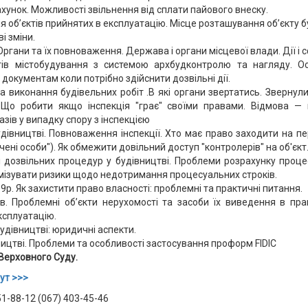
ахунок. Можливості звільнення від сплати пайового внеску.
я об’єктів прийнятих в експлуатацію. Місце розташування об’єкту б
і зміни.
ргани та їх повноваження. Держава і органи місцевої влади. Дії і 
ктів містобудування з системою архбудконтролю та нагляду. О
документам коли потрібно здійснити дозвільні дії.
а виконання будівельних робіт .В якi органи звертатись. Зверну
ї. Що робити якщо iнспекцiя "грає" своїми правами. Вiдмова 
зів у випадку спору з інспекцією
iвництвi. Повноваження iнспекцiї. Хто має право заходити на пер
ченi особи"). Як обмежити довiльний доступ "контролерiв" на об'єкт
i дозвiльних процедур у будiвництвi. Проблеми розрахунку проце
iнiмiзувати ризики щодо недотримання процесуальних строкiв.
9р. Як захистити право власності: проблемні та практичні питання.
ів. Проблемні об’єкти нерухомості та засоби їх виведення в пр
ксплуатацію.
удівництві: юридичнi аспекти.
ництвi. Проблеми та особливостi застосування проформ FIDIC
Верховного Суду.
ут >>>
51-88-12 (067) 403-45-46