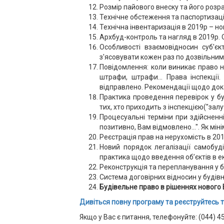
Розмiр пайового внеску та його розр
Технічне обстеження та паспортизаці
Технічна інвентаризація в 2019р – нов
Архбуд-контроль та нагляд в 2019р. О
Особливості взаємовідносин суб'є
з'ясовувати кожен раз по дозвільним 
Повідомлення: коли виникає право н
штрафи, штрафи... Права iнспекцi
відправлено. Рекомендації щодо дока
Практика проведення перевiрок у буд
тих, хто приходить з iнспекцiєю("залу
Процесуальнi термiни при здiйсненн
позитивно, Вам вiдмовлено...". Як м
Реєстрація прав на нерухомість в 201
Новий порядок легалізації самобуд
практика щодо введення об’єктів в е
Реконструкцiя та перепланування у б
Система договiрних вiдносин у будiв
Будівельне право в рішеннях нового 
Дивіться повну програму та реєструйтесь т
Якщо у Вас є питання, телефонуйте: (044) 4