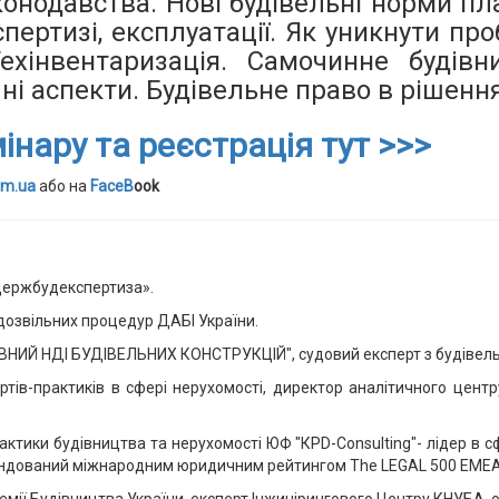
конодавства. Нові будівельні норми пла
спертизі, експлуатації. Як уникнути п
ехінвентаризація. Самочинне будівн
і аспекти. Будівельне право в рішення
нару та реєстрація тут >>>
om.ua
або на
FaceB
ook
рдержбудекспертиза».
дозвільних процедур ДАБІ України.
ВНИЙ НДІ БУДІВЕЛЬНИХ КОНСТРУКЦІЙ", судовий експерт з будівельн
тів-практиків в сфері нерухомості, директор аналітичного центр
рактики будівництва та нерухомості ЮФ "КРD-Consulting"- лідер в с
ендований міжнародним юридичним рейтингом The LEGAL 500 EMEA 