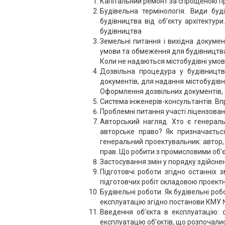
Капітальний ремонт за спрощеною п
Будівельна термінологія. Види буд
будівництва від об’єкту архітектур
будівництва
Земельні питання і вихідна докумен
умови та обмеження для будівництва
Коли не надаються містобудівні умов
Дозвільна процедура у будівництв
документів, для надання містобудівн
Оформлення дозвільних документів, о
Система iнженерiв-консультантiв. Вп
Проблемні питання участі ліцензовани
Авторський нагляд. Хто є генераль
авторське право? Як призначаєтьс
генеральний проектувальник: автор
прав. Що робити з промисловими об’є
Застосування змін у порядку здійснен
Підготовчі роботи згідно останніх
підготовчих робіт складовою проектно
Будівельні роботи. Як будівельні р
експлуатацію згідно постанови КМУ 
Введення об’єкта в експлуатацію: о
експлуатацію об’єктів, що розпочали