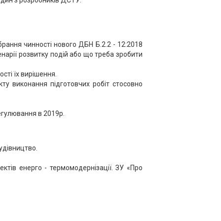
один з розробників ДСТУ.
рання чинності нового ДБН Б.2.2 - 12:2018
енарії розвитку подій або що треба зробити
сті їх вирішення.
екту виконання підготовчих робіт стосовно
егулювання в 2019р.
удівництво.
ектів енерго - термомодернізації. ЗУ «Про
.