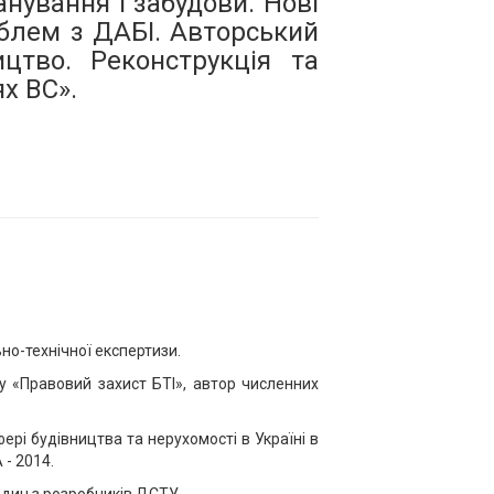
нування і забудови. Нові
роблем з ДАБI. Авторський
ицтво. Реконструкція та
х ВС».
о-технічної експертизи.
у «Правовий захист БТІ», автор численних
фері будівництва та нерухомості в Україні в
- 2014.