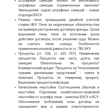
Штрафные санкции. Можно ли увеличивать
штрафные санкции ограниченные законом?
Уменьшение судом штрафных санкций - новые
подходы ВХСУ.
Размер пени: превышение двойной учетной
ставки НБУ. Пеня за неденежные обязательства
на примере расторжения договора аренды. Сроки
взыскания пени, пеня по истечении срока
действия договора, после решения суда. Можно
ли считать пеню «назад». Особенности
применения исковой давности по ст. 785 ХКУ.
Проценты (ст. 536, ст. 625 ГКУ). Применение
процентов. Проценты как часть долга, как
санкция. Обязательны ли проценты?
Коммерческий кредит. Проценты за "пользование
чужими денежными средствами" - новое в
практике. Проценты по товарному кредиту.
Взыскание процента инфляции.
Начисление неустойки. Соотношение убытков и
неустойки. Отделение хозяйственно-правовой
неустойки от штрафа, пени - новеллы ВХСУ и ВСУ.
Обоснование требований, если договор не
определяет вид и размер ответственности.