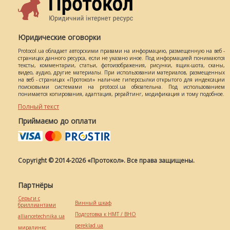
Юридические оговорки
Protocol.ua обладает авторскими правами на информацию, размещенную на веб -
страницах данного ресурса, если не указано иное. Под информацией понимаются
тексты, комментарии, статьи, фотоизображения, рисунки, ящик-шота, сканы,
видео, аудио, другие материалы. При использовании материалов, размещенных
на веб - страницах «Протокол» наличие гиперссылки открытого для индексации
поисковыми системами на protocol.ua обязательна. Под использованием
понимается копирования, адаптация, рерайтинг, модификация и тому подобное.
Полный текст
Приймаємо до оплати
Copyright © 2014-2026 «Протокол». Все права защищены.
Партнёры
Серьги с
Винный шкаф
бриллиантами
Подготовка к НМТ / ВНО
alliancetechnika.ua
pereklad.ua
миралинкс