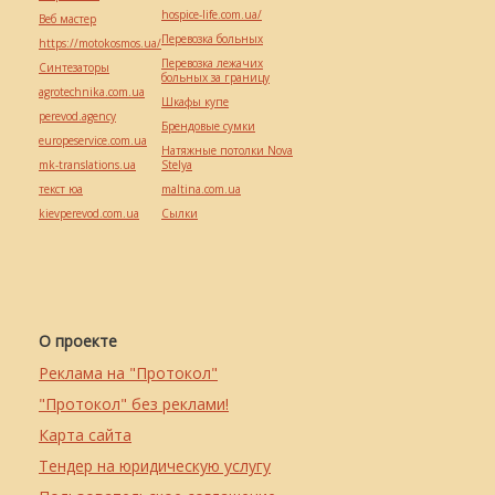
hospice-life.com.ua/
Веб мастер
Перевозка больных
https://motokosmos.ua/
Перевозка лежачих
Синтезаторы
больных за границу
agrotechnika.com.ua
Шкафы купе
perevod.agency
Брендовые сумки
europeservice.com.ua
Натяжные потолки Nova
mk-translations.ua
Stelya
текст юа
maltina.com.ua
kievperevod.com.ua
Cылки
О проекте
Реклама на "Протокол"
"Протокол" без реклами!
Карта сайта
Тендер на юридическую услугу