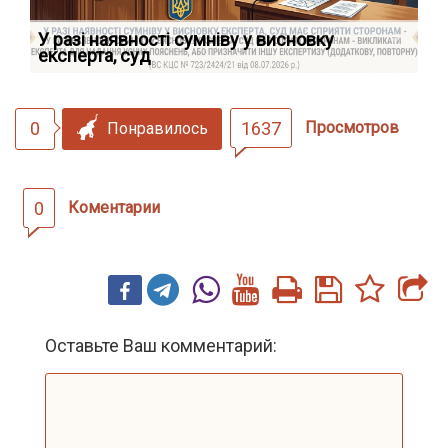
У разі наявності сумніву у висновку
Як
експерта, суд
вк
0
1637
Просмотров
Понравилось
0
Коментарии
Оставьте Ваш комментарий: