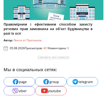
Правомірним і ефективним способом захисту
речових прав замовника на об’єкт будівництва в
разі їх осп
Автор:
Лента от Протокола
05.08.2026
Просмотров:
401
Коментарии:
0
Смотреть все новости
Мы в социальных сетях:
page
group
telegram
viber
youtube