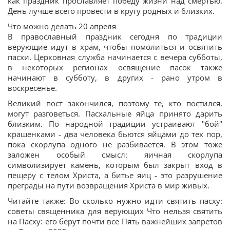
как праздник прославляет победу жизни над смертью.
День лучше всего провести в кругу родных и близких.
Что можно делать 20 апреля
В православный праздник сегодня по традиции
верующие идут в храм, чтобы помолиться и освятить
пасхи. Церковная служба начинается с вечера субботы,
в некоторых регионах освящение пасок также
начинают в субботу, в других - рано утром в
воскресенье.
Великий пост закончился, поэтому те, кто постился,
могут разговеться. Пасхальные яйца принято дарить
близким. По народной традиции устраивают "бой"
крашенками - два человека бьются яйцами до тех пор,
пока скорлупа одного не разбивается. В этом тоже
заложен особый смысл: яичная скорлупа
символизирует камень, которым был закрыт вход в
пещеру с телом Христа, а битье яиц - это разрушение
преграды на пути возвращения Христа в мир живых.
Читайте также: Во сколько нужно идти святить пасху:
советы священника для верующих Что нельзя святить
на Пасху: его берут почти все Пять важнейших запретов