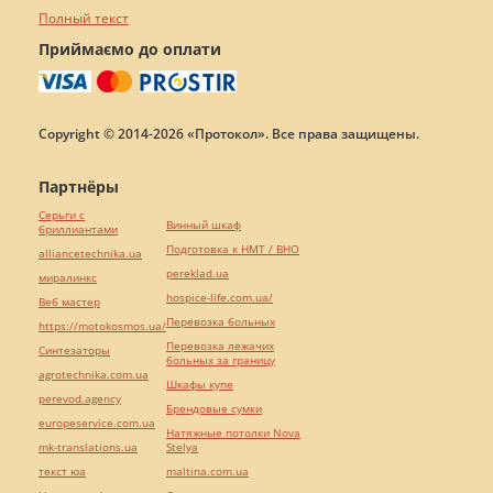
Полный текст
Приймаємо до оплати
Copyright © 2014-2026 «Протокол». Все права защищены.
Партнёры
Серьги с
Винный шкаф
бриллиантами
Подготовка к НМТ / ВНО
alliancetechnika.ua
pereklad.ua
миралинкс
hospice-life.com.ua/
Веб мастер
Перевозка больных
https://motokosmos.ua/
Перевозка лежачих
Синтезаторы
больных за границу
agrotechnika.com.ua
Шкафы купе
perevod.agency
Брендовые сумки
europeservice.com.ua
Натяжные потолки Nova
mk-translations.ua
Stelya
текст юа
maltina.com.ua