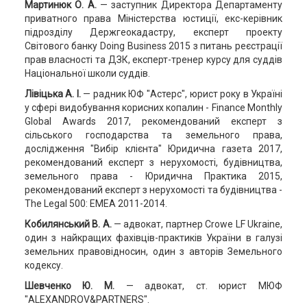
Мартинюк О. А.
— заступник Директора Департаменту
приватного права Міністерства юстиції, екс-керівник
підрозділу Держгеокадастру, експерт проекту
Світового банку Doing Business 2015 з питань реєстрації
прав власності та ДЗК, експерт-тренер курсу для суддів
Національної школи суддів.
Лівіцька А. І.
— радник ЮФ "Астерс", юрист року в Україні
у сфері видобування корисних копалин - Finance Monthly
Global Awards 2017, рекомендований експерт з
сільського господарства та земельного права,
дослідження "Вибір клієнта" Юридична газета 2017,
рекомендований експерт з нерухомості, будівництва,
земельного права - Юридична Практика 2015,
рекомендований експерт з нерухомості та будівництва -
The Legal 500: EMEA 2011-2014.
Кобилянський В. А.
— адвокат, партнер Crowe LF Ukraine,
один з найкращих фахівців-практиків України в галузі
земельних правовідносин, один з авторів Земельного
кодексу.
Шевченко Ю. М.
— адвокат, ст. юрист МЮФ
"ALEXANDROV&PARTNERS".