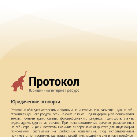
Юридические оговорки
Protocol.ua обладает авторскими правами на информацию, размещенную на веб -
страницах данного ресурса, если не указано иное. Под информацией понимаются
тексты, комментарии, статьи, фотоизображения, рисунки, ящик-шота, сканы,
видео, аудио, другие материалы. При использовании материалов, размещенных
на веб - страницах «Протокол» наличие гиперссылки открытого для индексации
поисковыми системами на protocol.ua обязательна. Под использованием
понимается копирования, адаптация, рерайтинг, модификация и тому подобное.