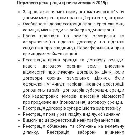
Державна реєстрація прав на землю в 2019р.
Запровадження механізму автоматичного обміну
даними між реєстром прав та Держгеокадастром.
Особливості держреєстрації прав через сільські,
селищні, міські ради та райдержадміністрації.
Право власності на землю: реєстрація та
оформлення(на підставі договору, на підставі
свідоцтва про спадщину). Переоформлення прав
при «відумерлій» спадщині.
Реєстрація права оренди та договору оренди:
нового договору оренди землі; внесення
відомостей про існуючий договір; як діяти, коли
договори оренди земельних ділянок були
оформлені у минулі періоди; нюанси реєстрації
доповнень та змін, дог-оворів суборенди; оренди
без кадастрових номерів; внесення відомостей
про продовження (поновлення) договору оренди.
Реєстрація договорів суперфіцію та емфітевзису.
Реєстрація прав у разі поділу, виділу, об’єднання.
Вимоги до держреєстрації невитребуваних паїв.
Реєстрація обмежень та обтяжень на земельну
ділянку. Реєстрація заборони вчинення