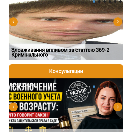
2026-08-04
2
Зловживання впливом за статтею 369-2
Пе
Кримінального
пі
Консультации
2026-08-06
2