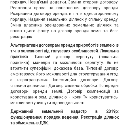
порядку. Невід’ємні додатки. Заміна сторони договору.
Реалізація права на поновлення договору оренди.
Розірвання договору оренди, в т.ч. в односторонньому
порядку. Надання земельних ділянок у спільну оренду.
Зміна власника орендованих земельних ділянок та
вплив цього факту на договір оренди землі та його
реєстрацію.
Альтернативи договорам оренди при роботі з землею
,
в
т.ч. в залежності від галузевих особливостей
.
Локальна
практика
. Типовий договір сервітуту (локальна
практика): маневри та можливості сервітуту. Як не
втратити суперфіцій, доказова база. Типовий договір
емфітевзису: його можливості для структурування угод
з «агрогравцями». Інвестиційні договори. Договір
спільної діяльності. Договір спільної обробки. Попередні
договори оренди землі. Договір компенсації за
користування зем. ділянкою - коли їм користуватись,
можливості уникнути відповідальності.
Державний земельний кадастр в 2019р:
функціонування, порядок ведення. Реєстрація ділянок
та обмежень в ДЗК.