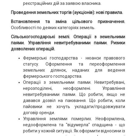
реєстраційних дій за заявою власника.
Проведення земельних торгів (аукціонів): нові правила.
Встановлення та зміна цільового призначення.
Особливості по деяких категоріях земель.
Сільськогосподарські землі. Операції з земельними
паями. Управління невитребуваними паями. Ризики
дозволених операцій.
Фермерські господарства - нюанси правового
статусу. Оформлення та переоформлення
земельних ділянок, наданих для ведення
фермерського господарства.
Операції з земельними паями. Невитребувані,
нерозподілені, неоформлені. Управління
невитребуваними паями. Що робити, якщо не
давався дозвіл на паювання. Що робити, коли
пайовики не хочуть укладати/продовжувати
договір оренди.
Управління землями померлих. Неоформлена,
недооформлена та "відумерла" спадщина - що
робити у кожній ситуації. Як оформити відносини із