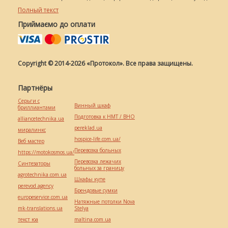
Полный текст
Приймаємо до оплати
Copyright © 2014-2026 «Протокол». Все права защищены.
Партнёры
Серьги с
Винный шкаф
бриллиантами
Подготовка к НМТ / ВНО
alliancetechnika.ua
pereklad.ua
миралинкс
hospice-life.com.ua/
Веб мастер
Перевозка больных
https://motokosmos.ua/
Перевозка лежачих
Синтезаторы
больных за границу
agrotechnika.com.ua
Шкафы купе
perevod.agency
Брендовые сумки
europeservice.com.ua
Натяжные потолки Nova
mk-translations.ua
Stelya
текст юа
maltina.com.ua