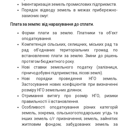
Інвентаризація земель промислових підприємств.
Порядок відводу земель в межах прибережно-
захисних смуг.
Плата за землю: від нарахування до сплати.
Форми плати за землю. Платники та об’єкт
оподаткування.
Компетенція сільських, селищних, міських рад та
рад об’єднаних територіальних громад по
встановленню плати за землю. Зміни до рішень
протягом бюджетного року.
Нові ставки земельного податку (залізниця,
гірничодобувні підприємства; лісові землі).
Нові порядки проведення НГО земель.
Застосування нових коефіцієнтів при визначенні
розміру НГО земельних ділянок.
Отримання витягу про розмір НГО, ризики
правильності її встановлення.
Особливості оподаткування різних категорій
земель, зокрема, сільськогосподарських угідь та
інших земель с/г призначення; земель, зайнятих
житловим фондом; забудованих земель за