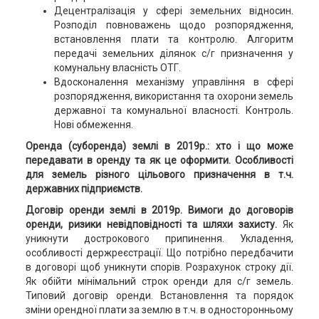
Децентралізація у сфері земельних відносин.
Розподіл повноважень щодо розпорядження,
встановлення плати та контролю. Алгоритм
передачі земельних ділянок с/г призначення у
комунальну власність ОТГ.
Вдосконалення механізму управління в сфері
розпорядження, використання та охорони земель
державної та комунальної власності. Контроль.
Нові обмеження.
Оренда (суборенда) землі в 2019р.: хто і що може
передавати в оренду та як це оформити. Особливості
для земель різного цільового призначення в т.ч.
державних підприємств.
Договір оренди землі в 2019р.
Вимоги до договорів
оренди, ризики невідповідності та шляхи захисту.
Як
уникнути дострокового припинення. Укладення,
особливості держреєстрації. Що потрібно передбачити
в договорі щоб уникнути спорів. Розрахунок строку дії.
Як обійти мінімальний строк оренди для с/г земель.
Типовий договір оренди. Встановлення та порядок
зміни орендної плати за землю в т.ч. в односторонньому