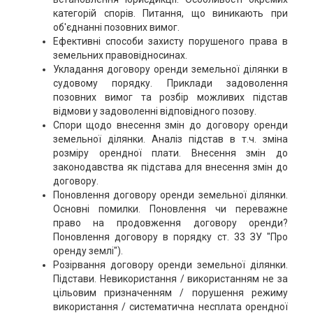
категорій спорів. Питання, що виникають при
об'єднанні позовних вимог.
Ефективні способи захисту порушеного права в
земельних правовідносинах.
Укладання договору оренди земельної ділянки в
судовому порядку. Приклади задоволення
позовних вимог та розбір можливих підстав
відмови у задоволенні відповідного позову.
Спори щодо внесення змін до договору оренди
земельної ділянки. Аналіз підстав в т.ч. зміна
розміру орендної плати. Внесення змін до
законодавства як підстава для внесення змін до
договору.
Поновлення договору оренди земельної ділянки.
Основні помилки. Поновлення чи переважне
право на продовження договору оренди?
Поновлення договору в порядку ст. 33 ЗУ "Про
оренду землі").
Розірвання договору оренди земельної ділянки.
Підстави. Невикористання / використанням не за
цільовим призначенням / порушення режиму
використання / систематична несплата орендної