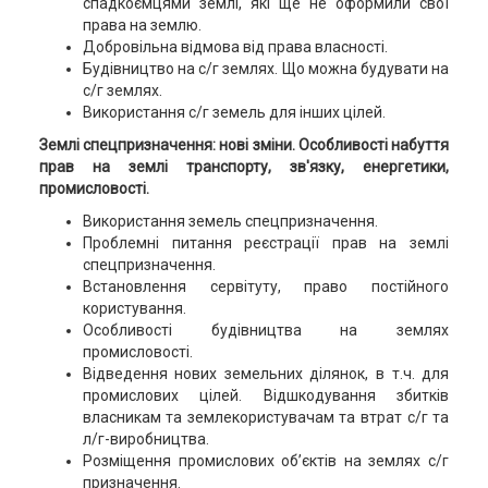
спадкоємцями землі, які ще не оформили свої
права на землю.
Добровільна відмова від права власності.
Будівництво на с/г землях. Що можна будувати на
с/г землях.
Використання с/г земель для інших цілей.
Землі спецпризначення: нові зміни. Особливості набуття
прав на землі транспорту, зв'язку, енергетики,
промисловості.
Використання земель спецпризначення.
Проблемні питання реєстрації прав на землі
спецпризначення.
Встановлення сервітуту, право постійного
користування.
Особливості будівництва на землях
промисловості.
Відведення нових земельних ділянок, в т.ч. для
промислових цілей. Відшкодування збитків
власникам та землекористувачам та втрат с/г та
л/г-виробництва.
Розміщення промислових об’єктів на землях с/г
призначення.