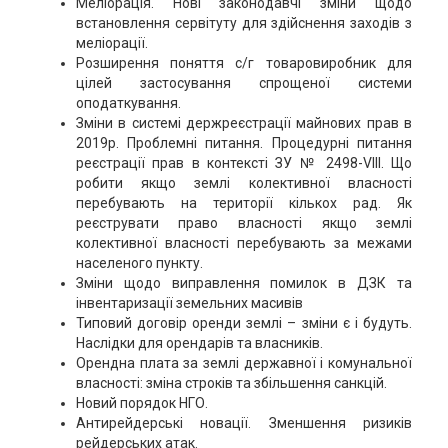
Меліорація. Нові законодавчі зміни щодо
встановлення сервітуту для здійснення заходів з
меліорації.
Розширення поняття с/г товаровиробник для
цілей застосування спрощеної системи
оподаткування.
Зміни в системі держреєстрації майнових прав в
2019р. Проблемні питання. Процедурні питання
реєстрації прав в контексті ЗУ № 2498-VIII. Що
робити якщо землі колективної власності
перебувають на території кількох рад. Як
реєструвати право власності якщо землі
колективної власності перебувають за межами
населеного пункту.
Зміни щодо виправлення помилок в ДЗК та
інвентаризації земельних масивів
Типовий договір оренди землі – зміни є і будуть.
Наслідки для орендарів та власників.
Орендна плата за землі державної і комунальної
власності: зміна строків та збільшення санкцій.
Новий порядок НГО.
Антирейдерські новації. Зменшення ризиків
рейдерських атак.