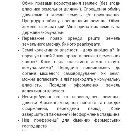
Обмін правами користування землею (без згоди
власника земельної ділянки!). Спрощення обміну
ділянками в масиві земель с/г призначення.
Процедура обміну орендованих земель. Обмін
земель та мораторій. Міна приватних земель на
державні/комунальні.
Переважне право оренди решти земель
земельного масиву. Як його реалізувати.
Землі колективної власності - доля вирішена? Чи
порушує новий Закон права власників земельних
часток? Коли і як колективні землі стануть
комунальними? Передача повноважень до
органів місцевого самоврядування. Які землі
можна допаювати, а які переходять у комунальну
власність. Порядок оформлення земель
колективної власності.
Невитребувані паї та нерозподілені земельні
ділянки. Важливі зміни, нові поняття та порядок
оформлення, перехідний період. Коли
завершиться паювання? Неоформлена спадщина.
Нові преференції для сімейних фермерських
господарств.