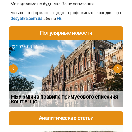
Ми відповімо на будь-яке Ваше запитання.
Більше інформації щодо професійних заходів тут
desyatka.com.ua
або на
FB
Популярные новости
2026-08-06
2
НБУ змінив правила примусового списання
Як
коштів: що
шк
Аналитические статьи