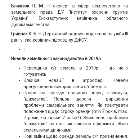
Близнюк П. М.
— експерт в сфері землеустрою та
земельного права ДУ "Інститут охорони ґрунтів
України". Екс-заступник керівника обласного
Держземагенства.
Гривнак К. Б
. — Державний радник податкової служби ІІІ
рангу, екс-керівник підрозділу ДФСУ.
:
Новели земельного законодавства в 2019р.
Переоцінка с/г земель в 2019р. – до чого
готуватись.
Ключові новації в агросфері. Новели
врегулювання використання с/г земель.
Право на оренду польових доріг, лісосмуги,
"шахматка". Польові дороги – вирішення
проблеми самовільного заняття. Як трактувати
положення щодо строку оренди (min 7 років, max.
7 років, чи тільки 7 років?). Вирішення проблеми
"шахматки" на полі: як законно оформити обмін
земельними ділянками.
Нові зміни щодо оренди земель с/г призначення.