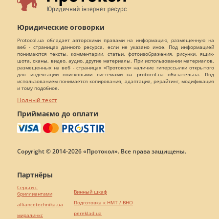
Юридические оговорки
Protocol.ua обладает авторскими правами на информацию, размещенную на
веб - страницах данного ресурса, если не указано иное. Под информацией
понимаются тексты, комментарии, статьи, фотоизображения, рисунки, ящик-
шота, сканы, видео, аудио, другие материалы. При использовании материалов,
размещенных на веб - страницах «Протокол» наличие гиперссылки открытого
для индексации поисковыми системами на protocol.ua обязательна. Под
использованием понимается копирования, адаптация, рерайтинг, модификация
и тому подобное.
Полный текст
Приймаємо до оплати
Copyright © 2014-2026 «Протокол». Все права защищены.
Партнёры
Серьги с
Винный шкаф
бриллиантами
Подготовка к НМТ / ВНО
alliancetechnika.ua
pereklad.ua
миралинкс