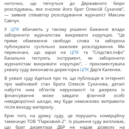
ниточки, що тягнуться до Державного бюро
розслідувань, яке очолює його брат Олексій Сухачов",
— заявив співавтор розслідування журналіст Максим
Савчук.
У
ЦПК
вбачають у такому рішенні бажання влади
заборонити журналістам викривати корупцію. "Це
пряме обмеження свободи слова та заборона
публікувати суспільно важливе розслідування. Ми
переконані, що зараз на
ЦПК
та "Слідство.Інфо"
банально тестують інструмент, як заборонити
журналістам викривати корупцію", - прокоментувала
ухвалу суду виконавча директорка
ЦПК
Дар'я Каленюк.
В ухвалі суду йдеться про те, що публікація в Інтернеті
про майновий стан брата Олексія Сухачова, деталі
набуття ним об'єктів нерухомості та джерела їх
фінансування може завдати фізичній особі
невідворотної шкоди, яку буде неможливо виправити
після виходу матеріалу.
Крім того, на думку суду, це порушить комерційну
таємницю ТОВ "Парковий-2". Із рішення суду випливає,
що брат директора ДБР не надав дозволу на