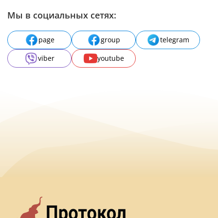
Мы в социальных сетях:
page
group
telegram
viber
youtube