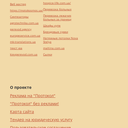
hospice-life.com.ua/
Веб мастер
Перевозка больных
https://motokosmos.ua/
Перевозка лежачих
Синтезаторы
больных за границу
agrotechnika.com.ua
Шкафы купе
perevod.agency
Брендовые сумки
europeservice.com.ua
Натяжные потолки Nova
mk-translations.ua
Stelya
текст юа
maltina.com.ua
kievperevod.com.ua
Cылки
О проекте
Реклама на "Протокол"
"Протокол" без реклами!
Карта сайта
Тендер на юридическую услугу
Пользовательское соглашение