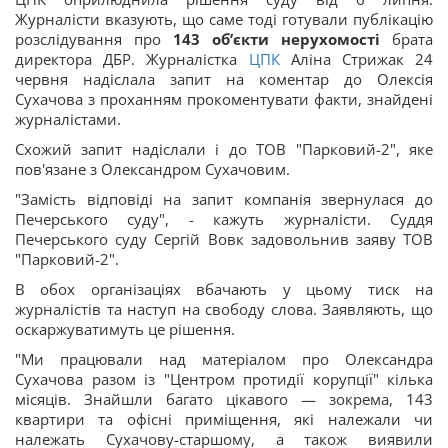
Журналісти вказують, що саме тоді готували публікацію
розслідування про
143 обʼєкти нерухомості
брата
директора ДБР. Журналістка
ЦПК
Аліна Стрижак 24
червня надіслала запит на коментар до Олексія
Сухачова з проханням прокоментувати факти, знайдені
журналістами.
Схожий запит надіслали і до ТОВ "Парковий-2", яке
пов'язане з Олександром Сухачовим.
"Замість відповіді на запит компанія звернулася до
Печерського суду", - кажуть журналісти. Суддя
Печерського суду Сергій Вовк задовольнив заяву ТОВ
"Парковий-2".
В обох організаціях вбачають у цьому тиск на
журналістів та наступ на свободу слова. Заявляють, що
оскаржуватимуть це рішення.
"Ми працювали над матеріалом про Олександра
Сухачова разом із "Центром протидії корупції" кілька
місяців. Знайшли багато цікавого — зокрема, 143
квартири та офісні приміщення, які належали чи
належать Сухачову-старшому, а також виявили