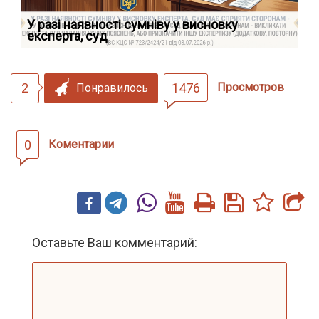
У разі наявності сумніву у висновку
Як
експерта, суд
вк
2
1476
Просмотров
Понравилось
0
Коментарии
Оставьте Ваш комментарий: