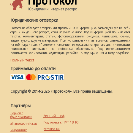
Юридические оговорки
Protocol.ua обладает авторскими правами на информацию, размещенную на веб -
страницах данного ресурса, если не указано иное. Под информацией понимаются
тексты, комментарии, статьи, фотоизображения, рисунки, ящик-шота, сканы,
видео, аудио, другие материалы. При использовании материалов, размещенных
на веб - страницах «Протокол» наличие гиперссылки открытого для индексации
поисковыми системами на protocol.ua обязательна. Под использованием
понимается копирования, адаптация, рерайтинг, модификация и тому подобное.
Полный текст
Приймаємо до оплати
Copyright © 2014-2026 «Протокол». Все права защищены.
Партнёры
Серьги с
Винный шкаф
бриллиантами
Подготовка к НМТ / ВНО
alliancetechnika.ua
pereklad.ua
миралинкс