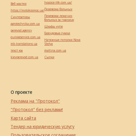
hospice-life.com.ua/
Веб мастер
Перевозка больных
https://motokosmos.ua/
Перевозка лежачих
Синтезаторы
больных за границу
agrotechnika.com.ua
Шкафы купе
perevod.agency
Брендовые сумки
europeservice.com.ua
Натяжные потолки Nova
mk-translations.ua
Stelya
текст юа
maltina.com.ua
kievperevod.com.ua
Cылки
О проекте
Реклама на "Протокол"
"Протокол" без реклами!
Карта сайта
Тендер на юридическую услугу
Пользовательское соглашение