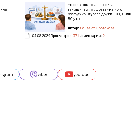
Чоловік помер, але позика
ання
залишилася: як фраза «на його
розсуд» коштувала дружині $1,1 млн
ВС у сп
Автор:
Лента от Протокола
05.08.2026
Просмотров:
571
Коментарии:
0
legram
viber
youtube