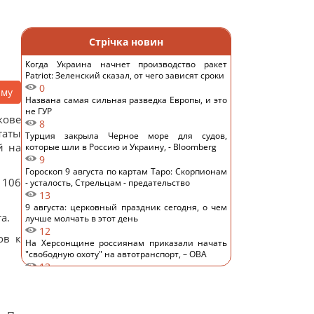
Стрічка новин
Когда Украина начнет производство ракет
Patriot: Зеленский сказал, от чего зависят сроки
0
аму
Названа самая сильная разведка Европы, и это
не ГУР
кове
8
таты
Турция закрыла Черное море для судов,
й на
которые шли в Россию и Украину, - Bloomberg
9
Гороскоп 9 августа по картам Таро: Скорпионам
 106
- усталость, Стрельцам - предательство
13
9 августа: церковный праздник сегодня, о чем
а.
лучше молчать в этот день
12
ов к
На Херсонщине россиянам приказали начать
"свободную охоту" на автотранспорт, – ОВА
13
Избрание судей МУС: что случилось с
кандидатом от Украины
16