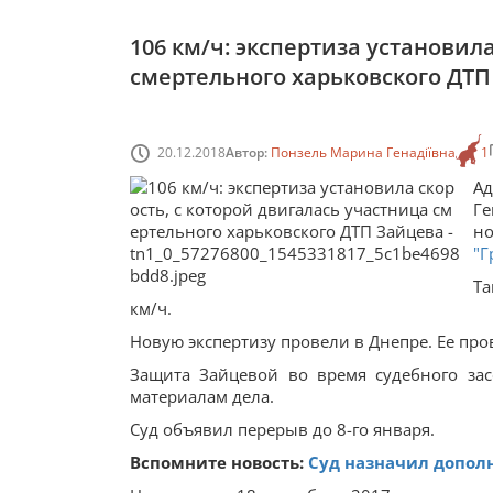
106 км/ч: экспертиза установил
смертельного харьковского ДТП
20.12.2018
Автор:
Понзель Марина Генадіївна
1
Ад
Ге
но
"Г
Та
км/ч.
Новую экспертизу провели в Днепре. Ее про
Защита Зайцевой во время судебного зас
материалам дела.
Суд объявил перерыв до 8-го января.
Вспомните новость:
Суд назначил допол