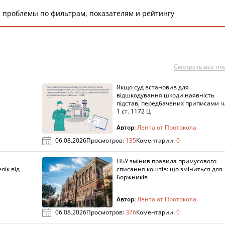
 проблемы по фильтрам, показателям и рейтингу
Смотреть все но
Якщо суд встановив для
а
відшкодування шкоди наявність
підстав, передбачених приписами ч
1 ст. 1172 Ц
Автор:
Лента от Протокола
06.08.2026
Просмотров:
135
Коментарии:
0
НБУ змінив правила примусового
лік від
списання коштів: що зміниться для
боржників
Автор:
Лента от Протокола
06.08.2026
Просмотров:
376
Коментарии:
0