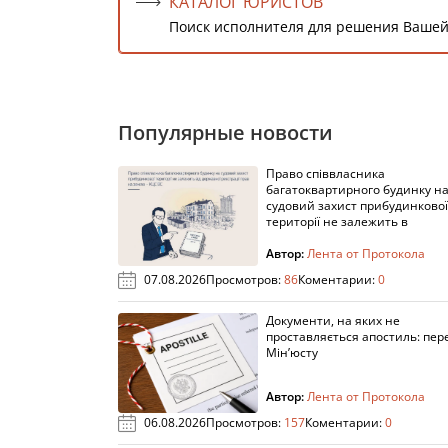
КАТАЛОГ ЮРИСТОВ
Поиск исполнителя для решения Вашей
Популярные новости
Право співвласника
багатоквартирного будинку н
судовий захист прибудинкової
території не залежить в
Автор:
Лента от Протокола
07.08.2026
Просмотров:
86
Коментарии:
0
Документи, на яких не
проставляється апостиль: пере
Мін’юсту
Автор:
Лента от Протокола
06.08.2026
Просмотров:
157
Коментарии:
0