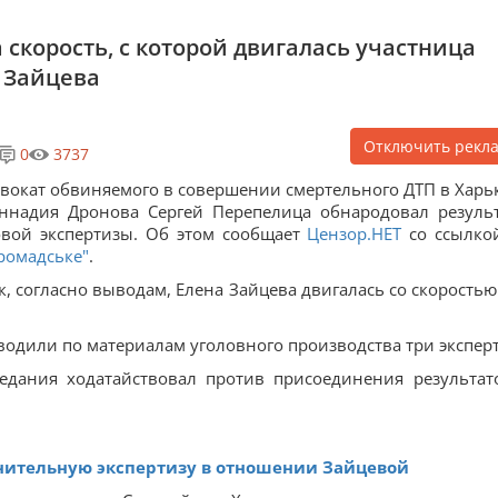
а скорость, с которой двигалась участница
 Зайцева
Отключить рекл
0
3737
вокат обвиняемого в совершении смертельного ДТП в Харь
ннадия Дронова Сергей Перепелица обнародовал резуль
вой экспертизы. Об этом сообщает
Цензор.НЕТ
со ссылко
ромадське"
.
к, согласно выводам, Елена Зайцева двигалась со скоростью
водили по материалам уголовного производства три эксперт
едания ходатайствовал против присоединения результат
нительную экспертизу в отношении Зайцевой