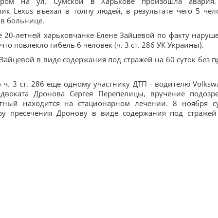
ером на ул. Сумской в Харькове произошла авария
к Lexus въехал в толпу людей, в результате чего 5 чел
 в больнице.
е 20-летней харьковчанке Елене Зайцевой по факту наруш
о повлекло гибель 6 человек (ч. 3 ст. 286 УК Украины).
Зайцевой в виде содержания под стражей на 60 суток без п
ч. 3 ст. 286 еще одному участнику ДТП - водителю Volksw
двоката Дронова Сергея Перепелицы, вручение подозр
тный находится на стационарном лечении. 8 ноября с
ру пресечения Дронову в виде содержания под стражей