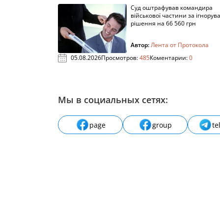
Суд оштрафував командира
військової частини за ігнорув
рішення на 66 560 грн
Автор:
Лента от Протокола
05.08.2026
Просмотров:
485
Коментарии:
0
Мы в социальных сетях:
page
group
te