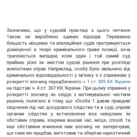
Зазначимо, що у судовій практиці з цього питання
також не вироблено єдиних підходів. Переважна
більшість місцевих та апеляційних судів притримуються
домінуючої в теорії кримінального права позиції, хоча
трапляються випадки, коли один і той самий суд
приймає різні за змістом судові рішення при розгляді
аналогічних справ. Наприклад, особу було звільнено від
кримінальної відповідальності у зв'язку з її сприянням у
розкритті злочину, передбаченого
ч. 1 ст. 309 КК України
на підставі ч. 4 ст. 307 КК України. При цьому сприяння у
розкритті злочину, як слідує з мотивувальної частини
рішення, полягало в тому, що «Особа 1 давав правдиві
свідчення під час досудового слідства та в суді, сприяв
органам слідства у встановленні всіх невідомих їм
обставин справи, зокрема вказав час, місце, спосіб та
інші обставини вчинення ним злочину, не заперечував,
що саме він придбав, виготовив та зберігав наркотичний