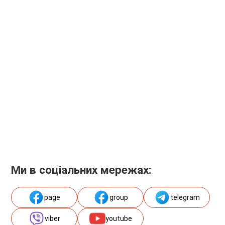
Ми в соціальних мережах:
page
group
telegram
viber
youtube