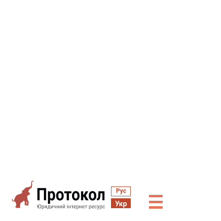
Рус
☰
Укр