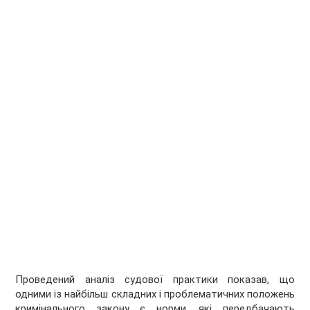
Проведений аналіз судової практики показав, що
одними із найбільш складних і проблематичних положень
кримінального закону є норми, які передбачають