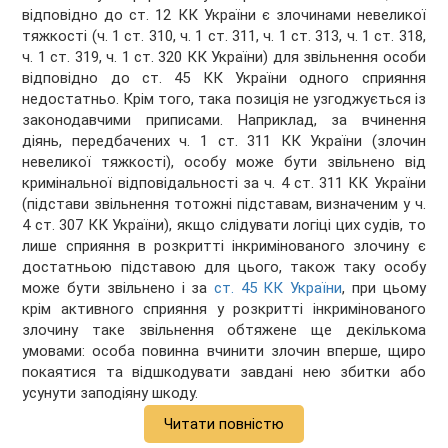
відповідно до ст. 12 КК України є злочинами невеликої
тяжкості (ч. 1 ст. 310, ч. 1 ст. 311, ч. 1 ст. 313, ч. 1 ст. 318,
ч. 1 ст. 319, ч. 1 ст. 320 КК України) для звільнення особи
відповідно до ст. 45 КК України одного сприяння
недостатньо. Крім того, така позиція не узгоджується із
законодавчими приписами. Наприклад, за вчинення
діянь, передбачених ч. 1 ст. 311 КК України (злочин
невеликої тяжкості), особу може бути звільнено від
кримінальної відповідальності за ч. 4 ст. 311 КК України
(підстави звільнення тотожні підставам, визначеним у ч.
4 ст. 307 КК України), якщо слідувати логіці цих судів, то
лише сприяння в розкритті інкримінованого злочину є
достатньою підставою для цього, також таку особу
може бути звільнено і за
ст. 45 КК України
, при цьому
крім активного сприяння у розкритті інкримінованого
злочину таке звільнення обтяжене ще декількома
умовами: особа повинна вчинити злочин вперше, щиро
покаятися та відшкодувати завдані нею збитки або
усунути заподіяну шкоду.
Читати повністю