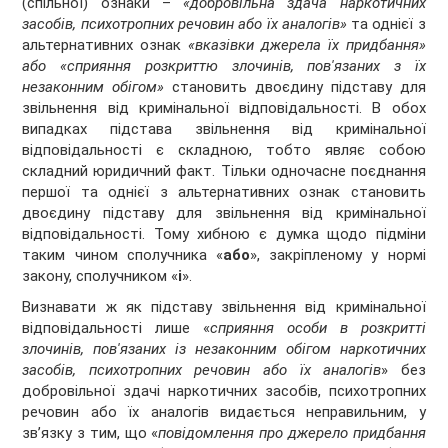
(спільної) ознаки –
«добровільна здача наркотичних
засобів, психотропних речовин або їх аналогів»
та однієї з
альтернативних ознак
«вказівки джерела їх придбання»
або «сприяння розкриттю злочинів, пов'язаних з їх
незаконним обігом»
становить двоєдину підставу для
звільнення від кримінальної відповідальності. В обох
випадках підстава звільнення від кримінальної
відповідальності є складною, тобто являє собою
складний юридичний факт. Тільки одночасне поєднання
першої та однієї з альтернативних ознак становить
двоєдину підставу для звільнення від кримінальної
відповідальності. Тому хибною є думка щодо підміни
таким чином сполучника «
або
», закріпленому у нормі
закону, сполучником «
і
».
Визнавати ж як підставу звільнення від кримінальної
відповідальності лише «
сприяння особи в розкритті
злочинів, пов'язаних із незаконним обігом наркотичних
засобів, психотропних речовин або їх аналогів
» без
добровільної здачі наркотичних засобів, психотропних
речовин або їх аналогів видається неправильним, у
зв’язку з тим, що «
повідомлення про джерело придбання