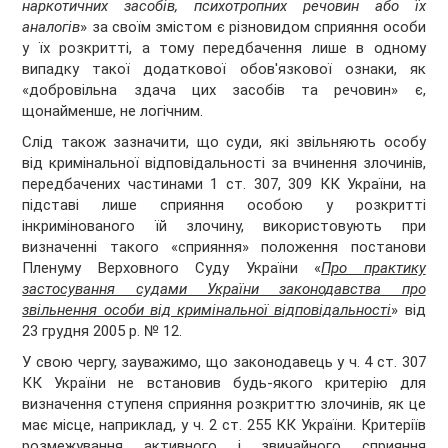
наркотичних засобів, психотропних речовин або їх
аналогів
» за своїм змістом є різновидом сприяння особи
у їх розкритті, а тому передбачення лише в одному
випадку такої додаткової обов'язкової ознаки, як
«добровільна здача цих засобів та речовин» є,
щонайменше, не логічним.
Слід також зазначити, що суди, які звільняють особу
від кримінальної відповідальності за вчинення злочинів,
передбачених частинами 1 ст. 307, 309 КК України, на
підставі лише сприяння особою у розкритті
інкримінованого їй злочину, використовують при
визначенні такого «сприяння» положення постанови
Пленуму Верховного Суду України «
Про практику
застосування судами України законодавства про
звільнення особи від кримінальної відповідальності
» від
23 грудня 2005 р. № 12.
У свою чергу, зауважимо, що законодавець у ч. 4 ст. 307
КК України не встановив будь-якого критерію для
визначення ступеня сприяння розкриттю злочинів, як це
має місце, наприклад, у ч. 2 ст. 255 КК України. Критеріїв
розмежування активного і звичайного сприяння