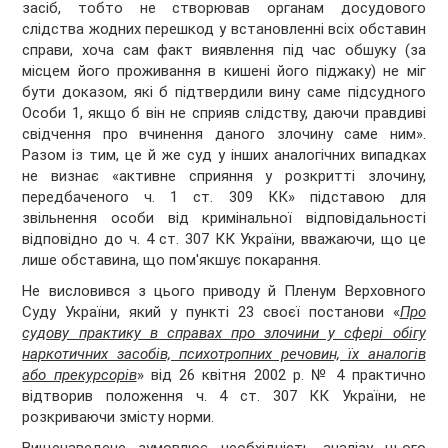
засіб, тобто не створював органам досудового
слідства жодних перешкод у встановленні всіх обставин
справи, хоча сам факт виявлення під час обшуку (за
місцем його проживання в кишені його піджаку) не міг
бути доказом, які б підтвердили вину саме підсудного
Особи 1, якщо б він не сприяв слідству, даючи правдиві
свідчення про вчинення даного злочину саме ним».
Разом із тим, це й же суд у інших аналогічних випадках
не визнає «активне сприяння у розкритті злочину,
передбаченого ч. 1 ст. 309 КК» підставою для
звільнення особи від кримінальної відповідальності
відповідно до ч. 4 ст. 307 КК України, вважаючи, що це
лише обставина, що пом'якшує покарання.
Не висловився з цього приводу й Пленум Верховного
Суду України, який у пункті 23 своєї постанови «
Про
судову практику в справах про злочини у сфері обігу
наркотичних засобів, психотропних речовин, їх аналогів
або прекурсорів
» від 26 квітня 2002 р. № 4 практично
відтворив положення ч. 4 ст. 307 КК України, не
розкриваючи змісту норми.