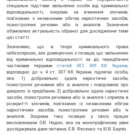
спеціальні підстави звільнення особи від кримінальної
відповідальності, зокрема за вчинення злочинів,
пов’язаних з незаконним обігом наркотичних засобів,
психотропних речовин або їх аналогів. Зазначене
обумовлює актуальність обраної для дослідження теми
цієї статті.
Зазначимо, що в теорії кримінального права
небезспірною, але домінуючою є позиція, що звільненню
від кримінальної відповідальності за дії, передбачені
частинами першими
статей 307
,
309 КК України
,
відповідно до ч. 4 ст. 307 КК України, підлягає особа,
яка: 1) добровільно здала наркотичні засоби,
психотропні речовини або їх аналоги і повідомила про
джерело їх придбання; 2) добровільно здала наркотичні
засоби, психотропні речовини або їх аналоги і сприяла в
розкритті злочинів, пов'язаних із незаконним обігом
наркотичних засобів, психотропних речовин або їх
аналогів. Зокрема таку позицію у своїх працях
висловлювали О.В. Наден, яка на монографічному рівні
досліджувала дане питання, Є.В. Фесенко та Ю.В. Баулін.