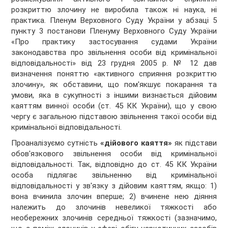
розкриттю злочину не виробила також ні наука, ні
практика. Пленум Верховного Суду України у абзаці 5
пункту 3 постанови Пленуму Верховного Суду України
«Про практику застосування судами України
законодавства про звільнення особи від кримінальної
відповідальності» від 23 грудня 2005 р. № 12 дав
визначення поняттю «активного сприяння розкриттю
злочину», як обставини, що пом'якшує покарання та
умови, яка в сукупності з іншими визнається дійовим
каяттям винної особи (ст. 45 КК України), що у свою
чергу є загальною підставою звільнення такої особи від
криміна
льної відповідальності.
Проаналізуємо сутність
«дійового каяття»
як підстави
обов'язкового звільнення особи від кримінальної
відповідальності. Так, відповідно до ст. 45 КК України
особа підлягає звільненню від кримінальної
відповідальності у зв'язку з дійовим каяттям, якщо: 1)
вона вчинила злочин вперше; 2) вчинене нею діяння
належить до злочинів невеликої тяжкості або
необережних злочинів середньої тяжкості (зазначимо,