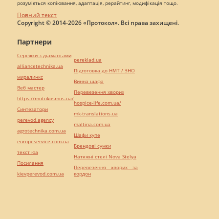
розуміється копіювання, адаптація, рерайтинг, модифікація тощо.
Повний текст
Copyright © 2014-2026 «Протокол». Всі права захищені.
Партнери
Сережки з діамантами
pereklad.ua
alliancetechnika.ua
Підготовка до НМТ / ЗНО
миралинкс
Винна шафа
Веб мастер
Перевезення хворих
https://motokosmos.ua/
hospice-life.com.ua/
Синтезатори
mk-translations.ua
perevod.agency
maltina.com.ua
agrotechnika.com.ua
Шафи купе
europeservice.com.ua
Брендові сумки
текст юа
Натяжні стелі Nova Stelya
Посилання
Перевезення хворих за
kievperevod.com.ua
кордон