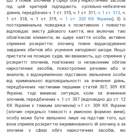
що з поміж злочинів у сфері обігу наркотичних засобів
під цей критерій підпадають суспільно-небезпечні
діяння, передбачені ч. 1 ст. 310, ч. 1 ст. 311,
ч. 1 ст. 313
, ч.
1 ст. 318, ч. 1 ст. 319,
ч. 1 ст. 320 КК України
); 3) її
посткримінальна поведінка є позитивною і повністю
відповідає змісту дійового каяття, яке включає такі
обов'язкові елементи, як щире каяття особи, активне
сприяння розкриттю злочину, повне відшкодування
завданих збитків або усунення заподіяної шкоди. Якщо
пристати на позицію судів, які вважають, що сприяння у
розкритті злочинів, пов'язаних із незаконним обігом
наркотичних засобів, психотропних речовин або їх
аналогів, є відокремленою підставою звільнення особи
від кримінальної відповідальності за вчинення діянь,
передбачених частинами першими статей 307, 309 КК
України, тоді виникає ситуація, коли за вчинення
злочинів, передбачених ч. 1 ст. 307 (відповідно до ст. 12
КК України є тяжким злочином) ч.1 ст. 309 КК України
(злочин середньої тяжкості з умисною формою вини),
особу може бути звільнено лише на підставі того, що
вона сприяла розкриттю інкримінованого їй злочину, а за
злочини у сфері обігу наркотичних засобів, які