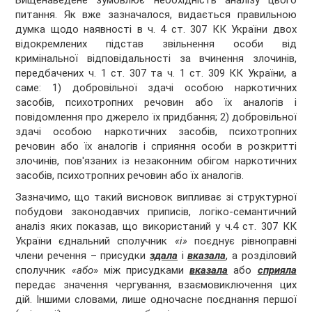
Вищенаведене зумовлює необхідність аналізу цього
питання. Як вже зазначалося, видається правильною
думка щодо наявності в ч. 4 ст. 307 КК України двох
відокремлених підстав звільнення особи від
кримінальної відповідальності за вчинення злочинів,
передбачених ч. 1 ст. 307 та ч. 1 ст. 309 КК України, а
саме: 1) добровільної здачі особою наркотичних
засобів, психотропних речовин або їх аналогів і
повідомлення про джерело їх придбання; 2) добровільної
здачі особою наркотичних засобів, психотропних
речовин або їх аналогів і сприяння особи в розкритті
злочинів, пов'язаних із незаконним обігом наркотичних
засобів, психотропних речовин або їх аналогів.
Зазначимо, що такий висновок випливає зі структурної
побудови законодавчих приписів, логіко-семантичний
аналіз яких показав, що використаний у ч.4 ст. 307 КК
України єднальний сполучник
«і»
поєднує рівноправні
члени речення – присудки
здала
і
вказала
, а розділовий
сполучник
«або
» між присудками
вказала
або
сприяла
передає значення чергування, взаємовиключення цих
дій. Іншими словами, лише одночасне поєднання першої