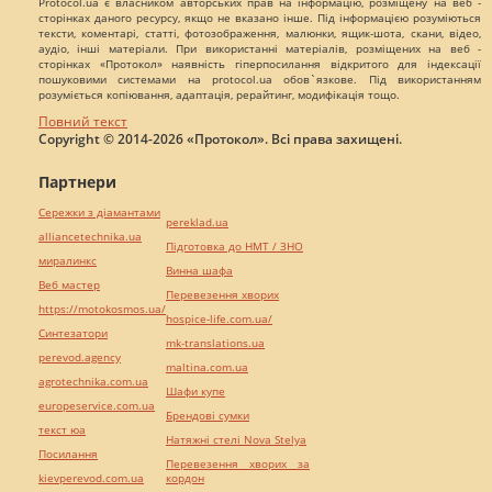
Protocol.ua є власником авторських прав на інформацію, розміщену на веб -
сторінках даного ресурсу, якщо не вказано інше. Під інформацією розуміються
тексти, коментарі, статті, фотозображення, малюнки, ящик-шота, скани, відео,
аудіо, інші матеріали. При використанні матеріалів, розміщених на веб -
сторінках «Протокол» наявність гіперпосилання відкритого для індексації
пошуковими системами на protocol.ua обов`язкове. Під використанням
розуміється копіювання, адаптація, рерайтинг, модифікація тощо.
Повний текст
Copyright © 2014-2026 «Протокол». Всі права захищені.
Партнери
Сережки з діамантами
pereklad.ua
alliancetechnika.ua
Підготовка до НМТ / ЗНО
миралинкс
Винна шафа
Веб мастер
Перевезення хворих
https://motokosmos.ua/
hospice-life.com.ua/
Синтезатори
mk-translations.ua
perevod.agency
maltina.com.ua
agrotechnika.com.ua
Шафи купе
europeservice.com.ua
Брендові сумки
текст юа
Натяжні стелі Nova Stelya
Посилання
Перевезення хворих за
kievperevod.com.ua
кордон