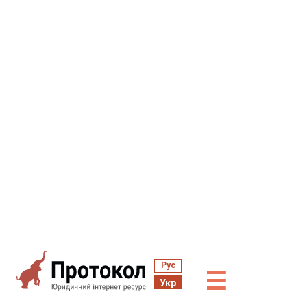
Рус
☰
Укр