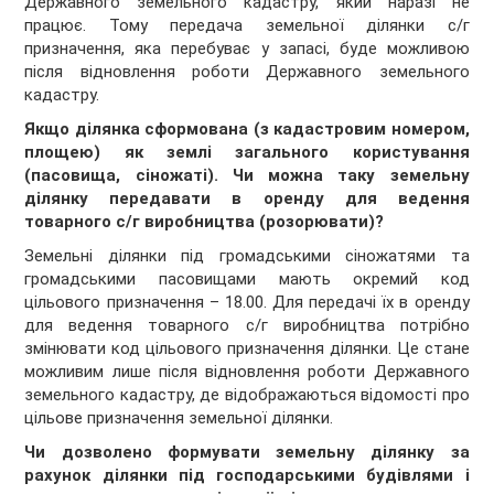
Державного земельного кадастру, який наразі не
працює. Тому передача земельної ділянки с/г
призначення, яка перебуває у запасі, буде можливою
після відновлення роботи Державного земельного
кадастру.
Якщо ділянка сформована (з кадастровим номером,
площею) як землі загального користування
(пасовища, сіножаті). Чи можна таку земельну
ділянку передавати в оренду для ведення
товарного с/г виробництва (розорювати)?
Земельні ділянки під громадськими сіножатями та
громадськими пасовищами мають окремий код
цільового призначення – 18.00. Для передачі їх в оренду
для ведення товарного с/г виробництва потрібно
змінювати код цільового призначення ділянки. Це стане
можливим лише після відновлення роботи Державного
земельного кадастру, де відображаються відомості про
цільове призначення земельної ділянки.
Чи дозволено формувати земельну ділянку за
рахунок ділянки під господарськими будівлями і