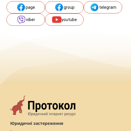
page
group
telegram
viber
youtube
Юридичні застереження