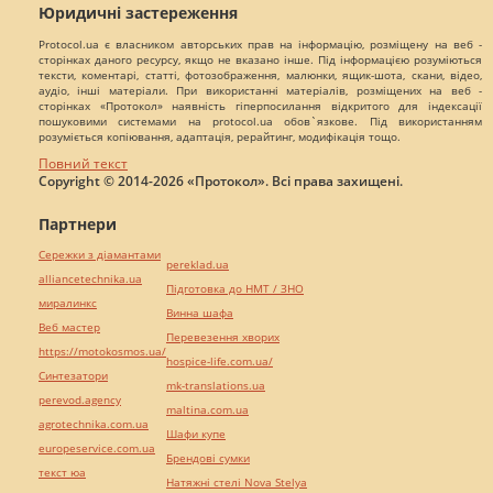
Юридичні застереження
Protocol.ua є власником авторських прав на інформацію, розміщену на веб -
сторінках даного ресурсу, якщо не вказано інше. Під інформацією розуміються
тексти, коментарі, статті, фотозображення, малюнки, ящик-шота, скани, відео,
аудіо, інші матеріали. При використанні матеріалів, розміщених на веб -
сторінках «Протокол» наявність гіперпосилання відкритого для індексації
пошуковими системами на protocol.ua обов`язкове. Під використанням
розуміється копіювання, адаптація, рерайтинг, модифікація тощо.
Повний текст
Copyright © 2014-2026 «Протокол». Всі права захищені.
Партнери
Сережки з діамантами
pereklad.ua
alliancetechnika.ua
Підготовка до НМТ / ЗНО
миралинкс
Винна шафа
Веб мастер
Перевезення хворих
https://motokosmos.ua/
hospice-life.com.ua/
Синтезатори
mk-translations.ua
perevod.agency
maltina.com.ua
agrotechnika.com.ua
Шафи купе
europeservice.com.ua
Брендові сумки
текст юа
Натяжні стелі Nova Stelya