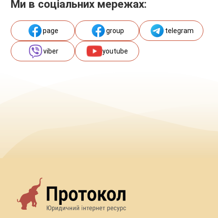
Ми в соціальних мережах:
page
group
telegram
viber
youtube