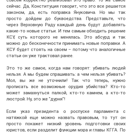
совсем корректно реализовал это право. То же самое
сейчас. Да, Конституция говорит, что это все решается
законом, да, есть поправка Януковича. Но мы так
просто дойдем до буквоедства. Представьте, что
через Верховную Раду каждый день будут добавлять
какие-то новые статьи. И тем самым обходить решение
КСУ, суть которого не менялась. Это абсурд и так
можно до бесконечности принимать новые поправки. А
КСУ будет стоять на своем – потому что аналогичные
статьи он уже трактовал ранее.
Это то же самое, когда нам говорят: убивать людей
нельзя. А мы будем спрашивать: а чем нельзя убивать?
Мол, вы же не уточнили! Так что теперь, нужно
прописать все возможные орудия убийства? Кто-то
может замахнуться палкой, кто-то камнем, а кто-то
люстрой. Ну, это же "дурня"!
Если указ президента о роспуске парламента с
натяжкой еще можно назвать правовым, то тут он
просто покажет низкий уровень подготовки своих
юристов, если разделит функции мэра и главы КГГА. По