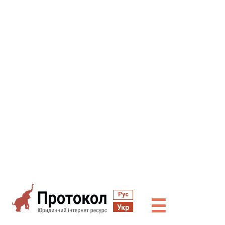
Рус
☰
Укр