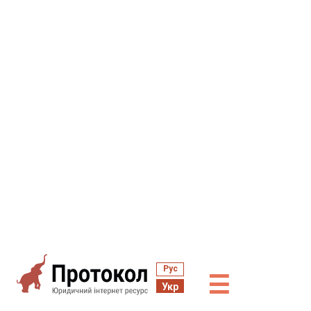
Рус
☰
Укр