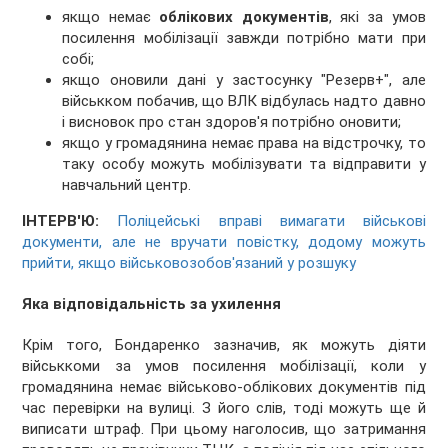
якщо немає
облікових документів
, які за умов
посилення мобілізації завжди потрібно мати при
собі;
якщо оновили дані у застосунку "Резерв+", але
військком побачив, що ВЛК відбулась надто давно
і висновок про стан здоров'я потрібно оновити;
якщо у громадянина немає права на відстрочку, то
таку особу можуть мобілізувати та відправити у
навчальний центр.
ІНТЕРВ'Ю:
Поліцейські вправі вимагати військові
документи, але не вручати повістку, додому можуть
прийти, якщо військовозобов'язаний у розшуку
Яка відповідальність за ухилення
Крім того, Бондаренко зазначив, як можуть діяти
військкоми за умов посилення мобілізації, коли у
громадянина немає військово-облікових документів під
час перевірки на вулиці. З його слів, тоді можуть ще й
виписати штраф. При цьому наголосив, що затримання