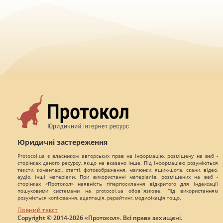
Юридичні застереження
Protocol.ua є власником авторських прав на інформацію, розміщену на веб -
сторінках даного ресурсу, якщо не вказано інше. Під інформацією розуміються
тексти, коментарі, статті, фотозображення, малюнки, ящик-шота, скани, відео,
аудіо, інші матеріали. При використанні матеріалів, розміщених на веб -
сторінках «Протокол» наявність гіперпосилання відкритого для індексації
пошуковими системами на protocol.ua обов`язкове. Під використанням
розуміється копіювання, адаптація, рерайтинг, модифікація тощо.
Повний текст
Copyright © 2014-2026 «Протокол». Всі права захищені.