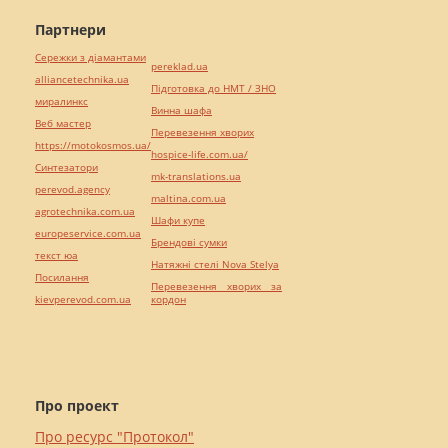
Партнери
Сережки з діамантами
pereklad.ua
alliancetechnika.ua
Підготовка до НМТ / ЗНО
миралинкс
Винна шафа
Веб мастер
Перевезення хворих
https://motokosmos.ua/
hospice-life.com.ua/
Синтезатори
mk-translations.ua
perevod.agency
maltina.com.ua
agrotechnika.com.ua
Шафи купе
europeservice.com.ua
Брендові сумки
текст юа
Натяжні стелі Nova Stelya
Посилання
Перевезення хворих за
kievperevod.com.ua
кордон
Про проект
Про ресурс "Протокол"