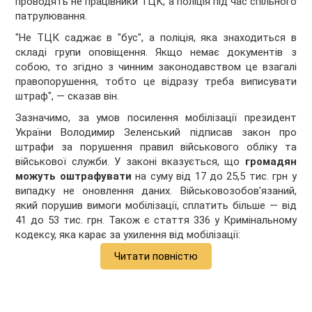
проводять не працівники ТЦК, а поліція під час спільного
патрулювання.
"Не ТЦК саджає в "бус", а поліція, яка знаходиться в
складі групи оповіщення. Якщо немає документів з
собою, то згідно з чинним законодавством це взагалі
правопорушення, тобто це відразу треба виписувати
штраф", — сказав він.
Зазначимо, за умов посилення мобілізації президент
України Володимир Зеленський підписав закон про
штрафи за порушення правил військового обліку та
військової служби. У законі вказується, що
громадян
можуть оштрафувати
на суму від 17 до 25,5 тис. грн у
випадку не оновлення даних. Військовозобов'язаний,
який порушив вимоги мобілізації, сплатить більше — від
41 до 53 тис. грн. Також є стаття 336 у Кримінальному
кодексу, яка карає за ухилення від мобілізації:
Читати повністю