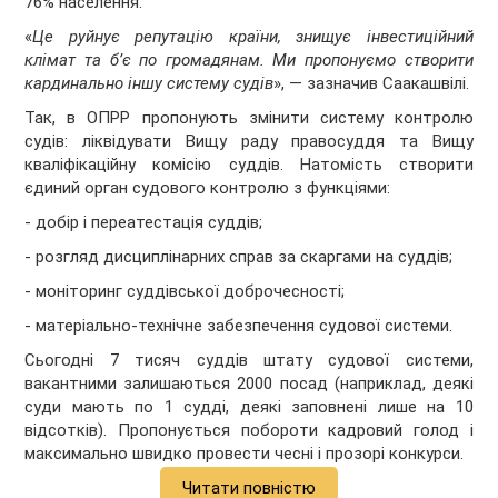
76% населення.
«
Це руйнує репутацію країни, знищує інвестиційний
клімат та б’є по громадянам. Ми пропонуємо створити
кардинально іншу систему судів
», — зазначив Саакашвілі.
Так, в ОПРР пропонують змінити систему контролю
судів: ліквідувати Вищу раду правосуддя та Вищу
кваліфікаційну комісію суддів. Натомість створити
єдиний орган судового контролю з функціями:
- добір і переатестація суддів;
- розгляд дисциплінарних справ за скаргами на суддів;
- моніторинг суддівської доброчесності;
- матеріально-технічне забезпечення судової системи.
Сьогодні 7 тисяч суддів штату судової системи,
вакантними залишаються 2000 посад (наприклад, деякі
суди мають по 1 судді, деякі заповнені лише на 10
відсотків). Пропонується побороти кадровий голод і
максимально швидко провести чесні і прозорі конкурси.
Читати повністю