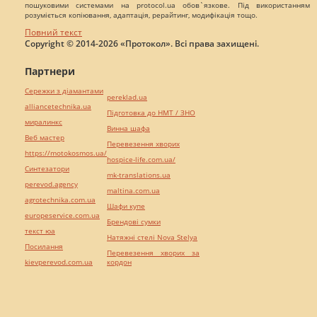
пошуковими системами на protocol.ua обов`язкове. Під використанням
розуміється копіювання, адаптація, рерайтинг, модифікація тощо.
Повний текст
Copyright © 2014-2026 «Протокол». Всі права захищені.
Партнери
Сережки з діамантами
pereklad.ua
alliancetechnika.ua
Підготовка до НМТ / ЗНО
миралинкс
Винна шафа
Веб мастер
Перевезення хворих
https://motokosmos.ua/
hospice-life.com.ua/
Синтезатори
mk-translations.ua
perevod.agency
maltina.com.ua
agrotechnika.com.ua
Шафи купе
europeservice.com.ua
Брендові сумки
текст юа
Натяжні стелі Nova Stelya
Посилання
Перевезення хворих за
kievperevod.com.ua
кордон