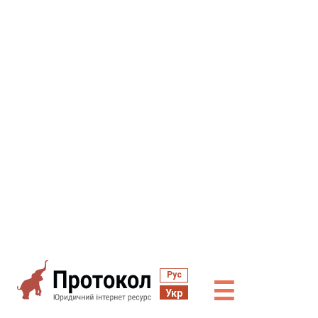
Рус
☰
Укр