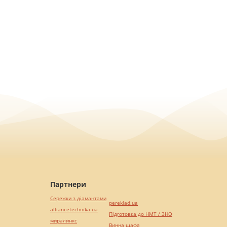
Партнери
Сережки з діамантами
pereklad.ua
alliancetechnika.ua
Підготовка до НМТ / ЗНО
миралинкс
Винна шафа