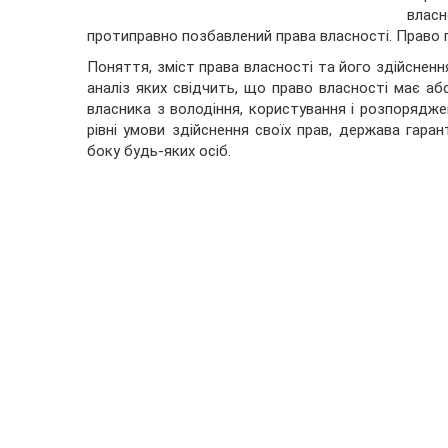
влас
протиправно позбавлений права власності. Право 
Поняття, зміст права власності та його здійснення
аналіз яких свідчить, що право власності має а
власника з володіння, користування і розпорядж
рівні умови здійснення своїх прав, держава гара
боку будь-яких осіб.