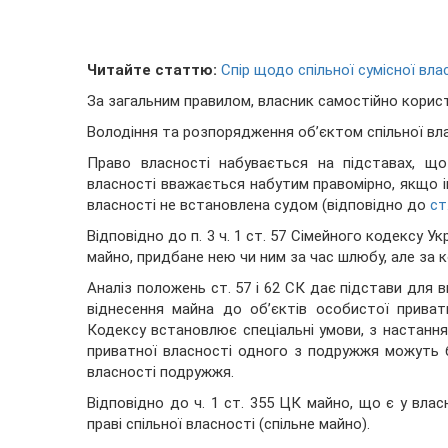
Читайте статтю:
Спір щодо спільної сумісної вл
За загальним правилом, власник самостійно корис
Володіння та розпорядження об’єктом спільної влас
Право власності набувається на підставах, що
власності вважається набутим правомірно, якщо і
власності не встановлена судом (відповідно до
ст
Відповідно до п. 3 ч. 1 ст. 57 Сімейного кодексу 
майно, придбане нею чи ним за час шлюбу, але за 
Аналіз положень ст. 57 і 62 СК дає підстави для 
віднесення майна до об’єктів особистої приват
Кодексу встановлює спеціальні умови, з настанн
приватної власності одного з подружжя можуть бу
власності подружжя.
Відповідно до ч. 1 ст. 355 ЦК майно, що є у власн
праві спільної власності (спільне майно).