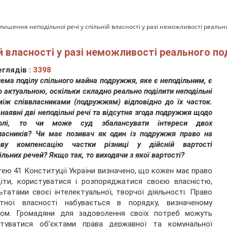
лишення неподільної речі у спільній власності у разі неможливості реальн
ій власності у разі неможливості реального п
глядів :
3398
ема поділу спільного майна подружжя, яке є неподільним, є
о актуальною, оскільки складно реально поділити неподільні
між співвласниками (подружжям) відповідно до їх часток.
наявні дві неподільні речі та відсутня згода подружжя щодо
олі, то чи може суд збалансувати інтереси двох
ласників? Чи має позивач як один із подружжя право на
ову компенсацію частки різниці у дійсній вартості
ільних речей? Якщо так, то виходячи з якої вартості?
ею 41 Конституції України визначено, що кожен має право
іти, користуватися і розпоряджатися своєю власністю,
ьтатами своєї інтелектуальної, творчої діяльності. Право
атної власності набувається в порядку, визначеному
ном. Громадяни для задоволення своїх потреб можуть
стуватися об’єктами права державної та комунальної