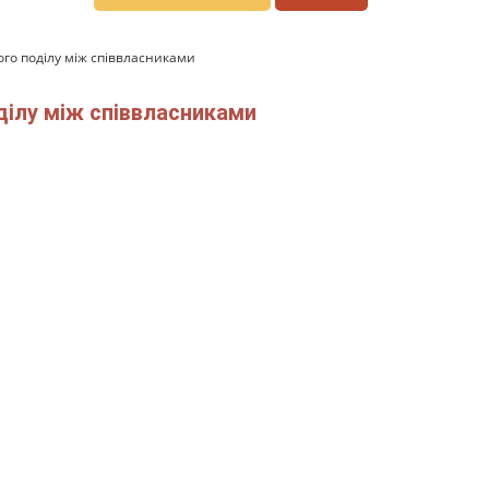
ого поділу між співвласниками
оділу між співвласниками