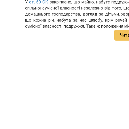
У
ст. 60 СК
закріплено, що майно, набуте подружж
спільної сумісної власності незалежно від того, щ
домашнього господарства, догляд за дітьми, хво
що кожна річ, набута за час шлюбу, крім речей 
сумісної власності подружжя. Таке ж положення міс
Чит