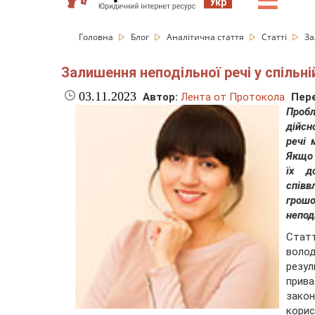
☰
Укр
Головна
Блог
Аналітична стаття
Статті
За
Залишення неподільної речі у спільн
03.11.2023
Автор:
Лента от Протокола
Пере
Пробл
дійсн
речі 
Якщо 
їх д
співв
грош
непод
Статт
волод
резул
прив
зако
кори