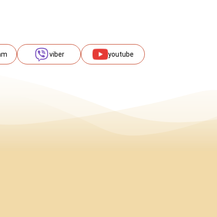
am
viber
youtube