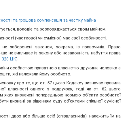
асності та грошова компенсація за частку майна
тується, володіє та розпоряджається своїм майном.
ності (часткової чи сумісної) має свої особливості.
 не заборонені законом, зокрема, із правочинів. Право
нше не випливає із закону або незаконність набуття права
. 328 ЦК
).
України особистою приватною власністю дружини, чоловіка є
кошти, які належали йому особисто.
висновку про те, що ст. 57 цього Кодексу визначає правила
ної власності одного з подружжя, тоді як ст. 62 цього
ям яких визначені попередньою нормою об’єкти особистої
ти визнані за рішенням суду об’єктами спільної сумісної
ості двох або більше осіб (співвласників), належить їм на