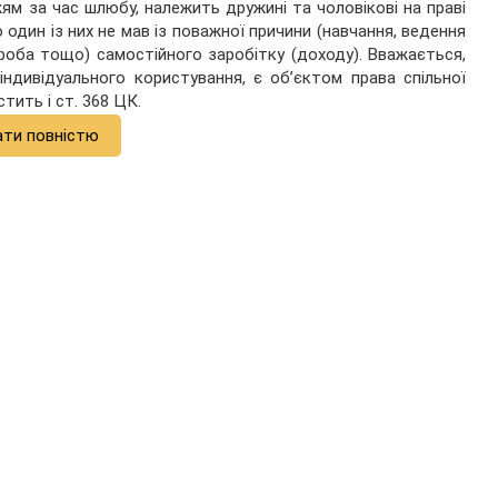
ям за час шлюбу, належить дружині та чоловікові на праві
о один із них не мав із поважної причини (навчання, ведення
роба тощо) самостійного заробітку (доходу). Вважається,
індивідуального користування, є об’єктом права спільної
тить і ст. 368 ЦК.
ати повністю