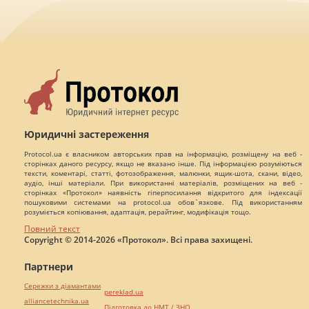
Юридичні застереження
Protocol.ua є власником авторських прав на інформацію, розміщену на веб -
сторінках даного ресурсу, якщо не вказано інше. Під інформацією розуміються
тексти, коментарі, статті, фотозображення, малюнки, ящик-шота, скани, відео,
аудіо, інші матеріали. При використанні матеріалів, розміщених на веб -
сторінках «Протокол» наявність гіперпосилання відкритого для індексації
пошуковими системами на protocol.ua обов`язкове. Під використанням
розуміється копіювання, адаптація, рерайтинг, модифікація тощо.
Повний текст
Copyright © 2014-2026 «Протокол». Всі права захищені.
Партнери
Сережки з діамантами
pereklad.ua
alliancetechnika.ua
Підготовка до НМТ / ЗНО