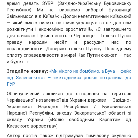
время делать ЗУБР! (Західно-Українську Буковинську
Республіку) Ми не визнаємо виборів! Буковинці!
Звільнимося від Київа!»; «Долой нелегитимный київський
— який змією висить на шиях українцях та не дає нам
розквітнути і економічно зростати!!!», «С завтрашнего
дня начинаю Путина звать в Черновцы… Только Путин
правду народам несёт и рассудит нас по
справедливости. Доверяю только Путину. Последнему
оплоту справедливости в мире! Как Путин скажет — так
и будет…».
Згадайте новину:
«Ми нікого не бомбимо, а Буча – фейк
від Зеленського» – «методичка» росіян потрапила до
ГУР
Обвинувачений закликав до створення на території
Чернівецької незалежної від України держави — Західно-
Української Народної Республіки / Буковинської
Народної Республіки, виходу Закарпатської області зі
складу України («Волю свободным Карпатам од
Киевского воровства»).
Автор постів також підтримував тимчасову окупацію