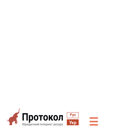
Рус
☰
Укр