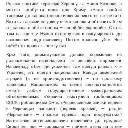
Росією частини території Херсону та Нової Каховки, з
метою здобуття води для Криму: «Надо пройти
танками до канала (сопротивления никто не встретит).
Встать танками на длину вчего канала и объявить 5 км
от канала в обе стороны — зоной без укровойск. Стать
там на год <…> Нужно вторгнуться и оккупировать до
наполнения водохранилищ. Потом красиво уйти. Все
ох*е*т от красоты поступка».
Крім того, розміщувалися дописи, спрямовані на
розпалювання національної та релігійної ворожнечі.
Наприклад: «Там где украинцы там всегда развал. <…>
Украинец это всегда националист. Всегда земельный
аграрий (а не производственник) – по простому
«селянин». Национализм на почве селянства-всегда
смерть любым государственным межстрановым
объединениям»; «Украина выступила гробовщиком
СССР, гробовщиком СНГ», «Репрессивные списки евреев
в Черновцах наперед: (перелік прізвищ — ред.)»;
«Черновчане — похоже пришла пора вооружаться!
Нагнетание антиправославия взвинчено до предела!
Скоро мы все — горожане — пойдем стена на стену