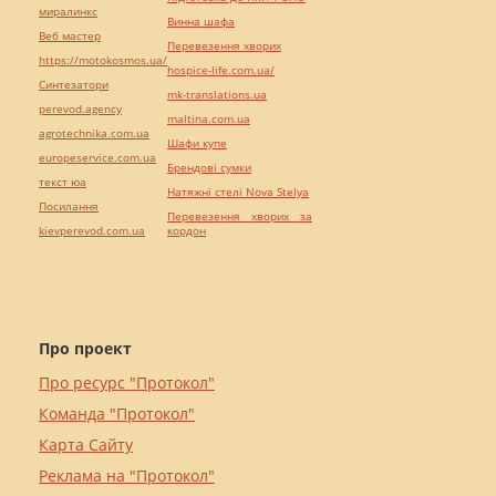
миралинкс
Винна шафа
Веб мастер
Перевезення хворих
https://motokosmos.ua/
hospice-life.com.ua/
Синтезатори
mk-translations.ua
perevod.agency
maltina.com.ua
agrotechnika.com.ua
Шафи купе
europeservice.com.ua
Брендові сумки
текст юа
Натяжні стелі Nova Stelya
Посилання
Перевезення хворих за
kievperevod.com.ua
кордон
Про проект
Про ресурс "Протокол"
Команда "Протокол"
Карта Сайту
Реклама на "Протокол"