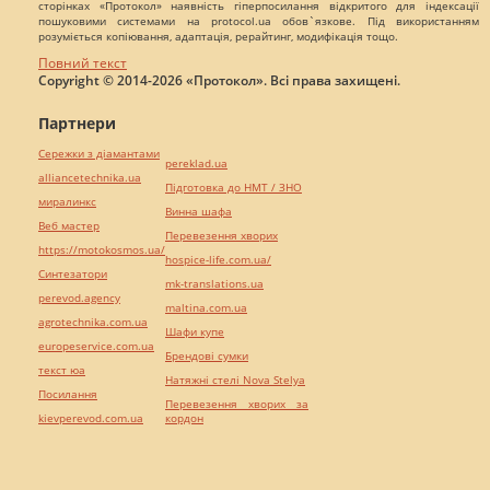
сторінках «Протокол» наявність гіперпосилання відкритого для індексації
пошуковими системами на protocol.ua обов`язкове. Під використанням
розуміється копіювання, адаптація, рерайтинг, модифікація тощо.
Повний текст
Copyright © 2014-2026 «Протокол». Всі права захищені.
Партнери
Сережки з діамантами
pereklad.ua
alliancetechnika.ua
Підготовка до НМТ / ЗНО
миралинкс
Винна шафа
Веб мастер
Перевезення хворих
https://motokosmos.ua/
hospice-life.com.ua/
Синтезатори
mk-translations.ua
perevod.agency
maltina.com.ua
agrotechnika.com.ua
Шафи купе
europeservice.com.ua
Брендові сумки
текст юа
Натяжні стелі Nova Stelya
Посилання
Перевезення хворих за
kievperevod.com.ua
кордон