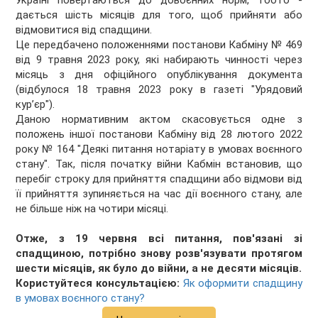
Україні повертаються до довоєнних норм, тобто -
дається шість місяців для того, щоб прийняти або
відмовитися від спадщини. ​​
Це передбачено положеннями постанови Кабміну № 469
від 9 травня 2023 року, які набирають чинності через
місяць з дня офіційного опублікування документа
(відбулося 18 травня 2023 року в газеті "Урядовий
кур’єр").
Даною нормативним актом скасовується одне з
положень іншої постанови Кабміну від 28 лютого 2022
року № 164 "Деякі питання нотаріату в умовах воєнного
стану". Так, після початку війни Кабмін встановив, що
перебіг строку для прийняття спадщини або відмови від
її прийняття зупиняється на час дії воєнного стану, але
не більше ніж на чотири місяці.
Отже, з 19 червня всі питання, пов'язані зі
спадщиною, потрібно знову розв'язувати протягом
шести місяців, як було до війни, а не десяти місяців.
Користуйтеся консультацією:
Як оформити спадщину
в умовах воєнного стану?