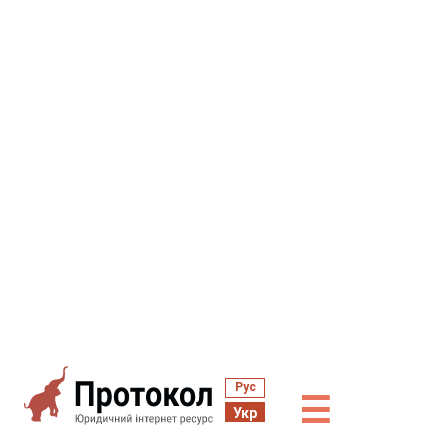
Рус
☰
Укр