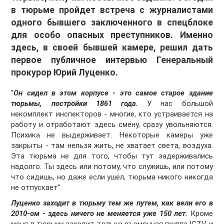
в тюрьме пройдет встреча с журналистами
одного бывшего заключенного в спецблоке
для особо опасных преступников. Именно
здесь, в своей бывшей камере, решил дать
первое публичное интервью Генеральный
прокурор Юрий Луценко.
"
Он сидел в этом корпусе - это самое старое здание
тюрьмы, постройки 1861 года.
У нас большой
некомплект инспекторов - многие, кто устраивается на
работу и отработают здесь смену, сразу увольняются.
Психика не выдерживает. Некоторые камеры уже
закрыты - там нельзя жить, не хватает света, воздуха.
Эта тюрьма не для того, чтобы тут задерживались
надолго. Ты здесь или потому, что служишь, или потому
что сидишь, но даже если ушел, тюрьма никого никогда
не отпускает".
Луценко заходит в тюрьму тем же путем, как вели его в
2010-ом - здесь ничего не меняется уже 150 лет.
Кроме
меня в тюрьму заходит только съемочная группа ICTV и