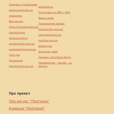
Сережки з діамантами
pereklad.ua
alliancetechnika.ua
Підготовка до НМТ / ЗНО
миралинкс
Винна шафа
Веб мастер
Перевезення хворих
https://motokosmos.ua/
hospice-life.com.ua/
Синтезатори
mk-translations.ua
perevod.agency
maltina.com.ua
agrotechnika.com.ua
Шафи купе
europeservice.com.ua
Брендові сумки
текст юа
Натяжні стелі Nova Stelya
Посилання
Перевезення хворих за
kievperevod.com.ua
кордон
Про проект
Про ресурс "Протокол"
Команда "Протокол"