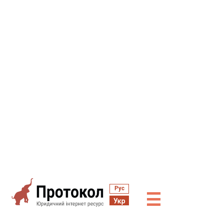
Рус
☰
Укр