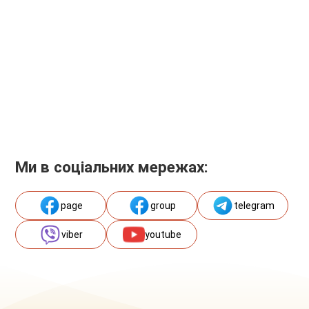
Ми в соціальних мережах:
page
group
telegram
viber
youtube