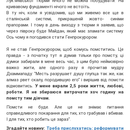
Лук'янівської тюрми нічого не можна побудувати. На
кривавому фундаменті нічого не встоїть.
В ту ніч, коли я усвідомив, що ми живемо все ще в
сталінській системі, прикрашеній жовто- синіми
прапорами. І тому в день виходу з тюрми я заявив, що
через півроку буде Майдан, який має зламати систему.
Ось чому я погодився стати Генпрокурором.
Я не став Генпрокурором, щоб комусь помститись. Це
правда - з початку тут я думав тільки про помсту, ці
думки забирали в мене весь час, з цим було неймовірно
важко жити, але одного разу я прочитав мудру
Дхаммападу: "Месть разрушает душу глупца так же, как
алмаз рвет скалу, породившую его" і вирішив від помсти
відмовитись.
У мене вкрали 2,5 роки життя, любові,
роботи. Я не збираюся витрачати хоч годину на
помсту тим діячам.
Помсти не буде. Але це не знімає питання
справедливого покарання для тих, хто грабував і вбивав.
І для тих, хто робить це зараз".
Згадайте новину:
Треба прислухатись: реформувати