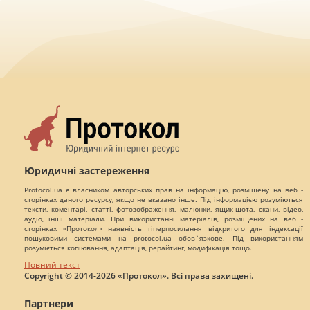
Юридичні застереження
Protocol.ua є власником авторських прав на інформацію, розміщену на веб -
сторінках даного ресурсу, якщо не вказано інше. Під інформацією розуміються
тексти, коментарі, статті, фотозображення, малюнки, ящик-шота, скани, відео,
аудіо, інші матеріали. При використанні матеріалів, розміщених на веб -
сторінках «Протокол» наявність гіперпосилання відкритого для індексації
пошуковими системами на protocol.ua обов`язкове. Під використанням
розуміється копіювання, адаптація, рерайтинг, модифікація тощо.
Повний текст
Copyright © 2014-2026 «Протокол». Всі права захищені.
Партнери