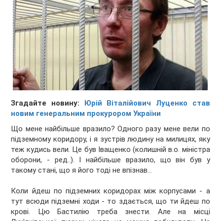
Згадайте новину:
Юрій Віталійович Луценко став
новим генеральним прокурором України
Що мене найбільше вразило? Одного разу мене вели по
підземному коридору, і я зустрів людину на милицях, яку
теж кудись вели. Це був Іващенко (колишній в.о. міністра
оборони, - ред..). І найбільше вразило, що він був у
такому стані, що я його тоді не впізнав…
Коли йдеш по підземних коридорах між корпусами - а
тут всюди підземні ходи - то здається, що ти йдеш по
крові. Цю Бастилію треба знести. Але на місці