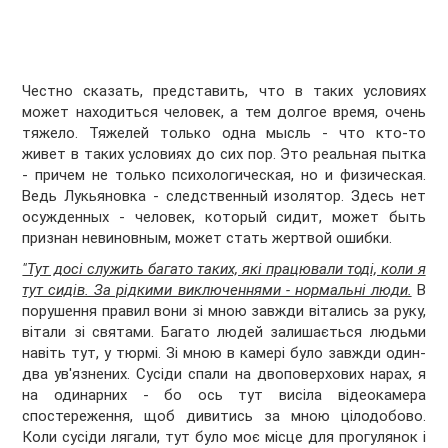
Честно сказать, представить, что в таких условиях
может находиться человек, а тем долгое время, очень
тяжело. Тяжелей только одна мысль - что кто-то
живет в таких условиях до сих пор. Это реальная пытка
- причем не только психологическая, но и физическая.
Ведь Лукьяновка - следственный изолятор. Здесь нет
осужденных - человек, который сидит, может быть
признан невиновным, может стать жертвой ошибки.
"Тут досі служить багато таких, які працювали тоді, коли я
тут сидів. За рідкими виключеннями - нормальні люди.
В
порушення правил вони зі мною завжди вітались за руку,
вітали зі святами. Багато людей залишається людьми
навіть тут, у тюрмі. Зі мною в камері було завжди один-
два ув'язнених. Сусіди спали на двоповерхових нарах, я
на одинарних - бо ось тут висіла відеокамера
спостереження, щоб дивитись за мною цілодобово.
Коли сусіди лягали, тут було моє місце для прогулянок і