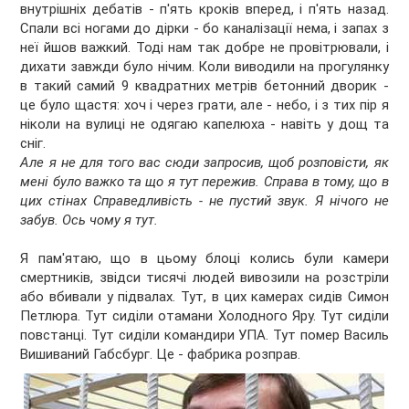
внутрішніх дебатів - п'ять кроків вперед, і п'ять назад.
Спали всі ногами до дірки - бо каналізації нема, і запах з
неї йшов важкий. Тоді нам так добре не провітрювали, і
дихати завжди було нічим. Коли виводили на прогулянку
в такий самий 9 квадратних метрів бетонний дворик -
це було щастя: хоч і через грати, але - небо, і з тих пір я
ніколи на вулиці не одягаю капелюха - навіть у дощ та
сніг.
Але я не для того вас сюди запросив, щоб розповісти, як
мені було важко та що я тут пережив. Справа в тому, що в
цих стінах Справедливість - не пустий звук. Я нічого не
забув. Ось чому я тут.
Я пам'ятаю, що в цьому блоці колись були камери
смертників, звідси тисячі людей вивозили на розстріли
або вбивали у підвалах. Тут, в цих камерах сидів Симон
Петлюра. Тут сиділи отамани Холодного Яру. Тут сиділи
повстанці. Тут сиділи командири УПА. Тут помер Василь
Вишиваний Габсбург. Це - фабрика розправ.