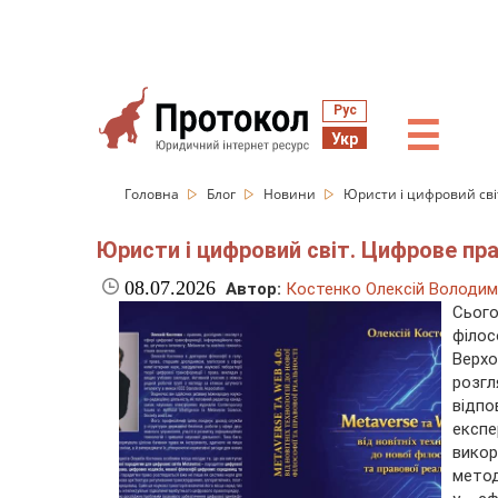
Рус
☰
Укр
Головна
Блог
Новини
Юристи і цифровий світ
Юристи і цифровий світ. Цифрове пра
08.07.2026
Автор:
Костенко Олексій Володи
Сього
філос
Верх
розг
відп
експ
вико
метод