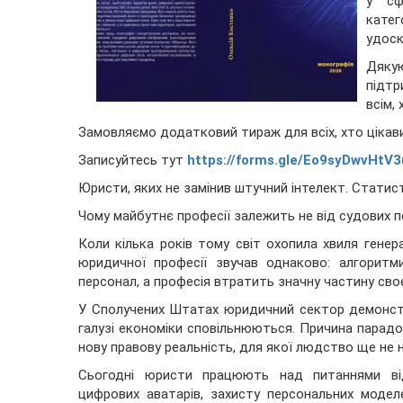
у сф
катег
удоск
Дяку
підтр
всім,
Замовляємо додатковий тираж для всіх, хто ціка
Записуйтесь тут
https://forms.gle/Eo9syDwvHtV
Юристи, яких не замінив штучний інтелект. Стати
Чому майбутнє професії залежить не від судових п
Коли кілька років тому світ охопила хвиля гене
юридичної професії звучав однаково: алгоритм
персонал, а професія втратить значну частину сво
У Сполучених Штатах юридичний сектор демонстру
галузі економіки сповільнюються. Причина парадо
нову правову реальність, для якої людство ще не 
Сьогодні юристи працюють над питаннями відп
цифрових аватарів, захисту персональних моделе