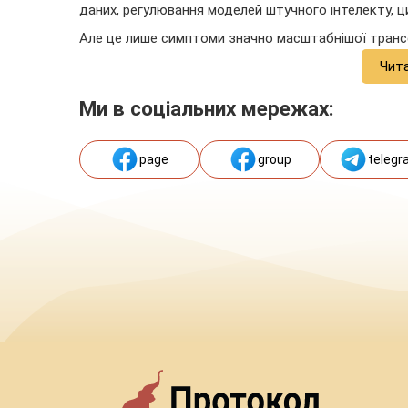
даних, регулювання моделей штучного інтелекту, ц
Але це лише симптоми значно масштабнішої транс
Чит
Ми в соціальних мережах:
page
group
telegr