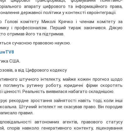
ері цифрової трансформації, формування понятійно-
оріального апарату цифрового та інформаційного права,
оналення державної політики у контексті євроінтеграції.
ю Голові комітету Миколі Крячко і членам комітету за
имку і професіоналізм. Перший тираж закінчився. Дякую
 хто отримав його та підтримав.
виться сучасною правовою наукою.
3uwTV8
стика США.
озовів, а від Цифрового кодексу
ративного штучного інтелекту, майже кожен прогноз щодо
и поглинуть рутинну роботу, юридичні фірми скоротять
єї цінності. Реальність виявилася набагато складнішою.
є рекордне зростання зайнятості навіть тоді, коли інші
ксальна. Штучний інтелект не скасував право. Він породив
написало правил.
овідальності автономних агентів, правового статусу
й, спорів навколо генеративного контенту, ліцензування