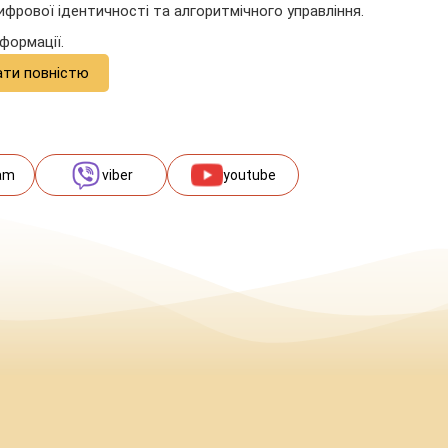
ифрової ідентичності та алгоритмічного управління.
формації.
ати повністю
am
viber
youtube