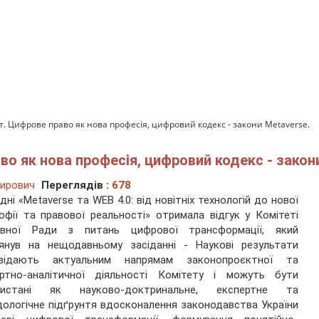
. Цифрове право як нова професія, цифровий кодекс - закони Metaverse.
во як нова професія, цифровий кодекс - закон
мирович
Переглядів :
678
дні «Metaverse та WEB 4.0: від новітніх технологій до нової
офії та правової реальності» отримала відгук у Комітеті
овної Ради з питань цифрової трансформації, який
лянув на нещодавньому засіданні - Наукові результати
овідають актуальним напрямам законопроєктної та
ертно-аналітичної діяльності Комітету і можуть бути
ристані як науково-доктринальне, експертне та
ологічне підґрунтя вдосконалення законодавства України