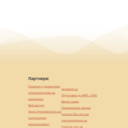
Партнери
Сережки з діамантами
pereklad.ua
alliancetechnika.ua
Підготовка до НМТ / ЗНО
миралинкс
Винна шафа
Веб мастер
Перевезення хворих
https://motokosmos.ua/
hospice-life.com.ua/
Синтезатори
mk-translations.ua
perevod.agency
maltina.com.ua