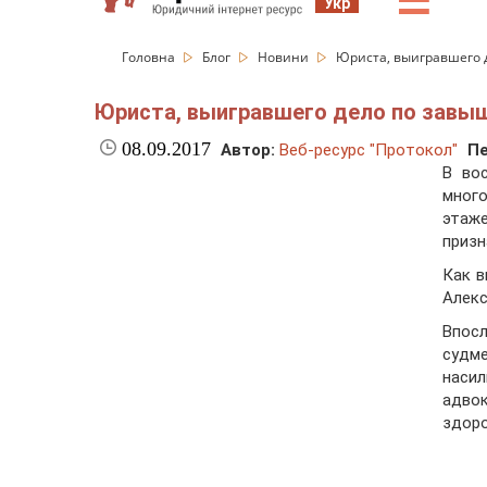
☰
Укр
Головна
Блог
Новини
Юриста, выигравшего 
Юриста, выигравшего дело по завыш
08.09.2017
Автор:
Веб-ресурс "Протокол"
Пе
В во
много
этаж
призн
Как в
Алекс
Впос
судм
наси
адвок
здоро