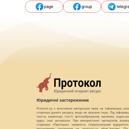
page
group
telegr
Юридичні застереження
Protocol.ua є власником авторських прав на інформацію, роз
сторінках даного ресурсу, якщо не вказано інше. Під інформа
тексти, коментарі, статті, фотозображення, малюнки, ящик-шот
аудіо, інші матеріали. При використанні матеріалів, розм
сторінках «Протокол» наявність гіперпосилання відкритого
пошуковими системами на protocol.ua обов`язкове. Під