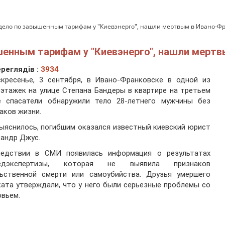
дело по завышенным тарифам у "Киевэнерго", нашли мертвым в Ивано-Ф
енным тарифам у "Киевэнерго", нашли мертв
реглядів :
3934
скресенье, 3 сентября, в Ивано-Франковске в одной из
этажек на улице Степана Бандеры в квартире на третьем
е спасатели обнаружили тело 28-летнего мужчины без
аков жизни.
ыяснилось, погибшим оказался известный киевский юрист
андр Джус.
ледствии в СМИ появилась информация о результатах
едэкспертизы, которая не выявила признаков
льственной смерти или самоубийства. Друзья умершего
ата утверждали, что у него были серьезные проблемы со
вьем.