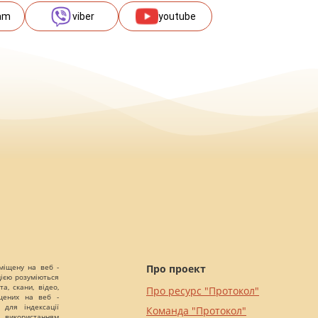
am
viber
youtube
міщену на веб -
Про проект
цією розуміються
а, скани, відео,
Про ресурс "Протокол"
іщених на веб -
 для індексації
Команда "Протокол"
 використанням