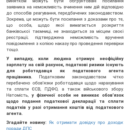
Винятком можуть бути обґрунтовані посилання
заявника на неможливість вчинення ним дій відповідно
до способів реагування, передбачених законодавством.
Зокрема, це можуть бути посилання з доказами про те,
що особа, щодо якої вимагається розкриття
банківської таємниці, не знаходиться за місцем своєї
реєстрації; підтверджена неможливість вручення
повідомлення з копією наказу про проведення перевірки
тощо.
У випадку, коли людина отримує неофіційну
зарплату на свій рахунок, податкові ризики існують
для роботодавця як податкового агента
працівника.
Податковим законодавством чітко
перебачено обов’язки роботодавця щодо нарахування
та сплати ЄСВ, ПДФО, а також військового збору.
Натомість,
у фізичної особи не виникає обов’язок
щодо подання податкової декларації та сплати
податків у разі отримання коштів від податкового
агента.
Згадайте новину:
Як отримати довідку про доходи:
поради ДПС