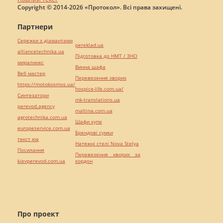
Copyright © 2014-2026 «Протокол». Всі права захищені.
Партнери
Сережки з діамантами
pereklad.ua
alliancetechnika.ua
Підготовка до НМТ / ЗНО
миралинкс
Винна шафа
Веб мастер
Перевезення хворих
https://motokosmos.ua/
hospice-life.com.ua/
Синтезатори
mk-translations.ua
perevod.agency
maltina.com.ua
agrotechnika.com.ua
Шафи купе
europeservice.com.ua
Брендові сумки
текст юа
Натяжні стелі Nova Stelya
Посилання
Перевезення хворих за
kievperevod.com.ua
кордон
Про проект