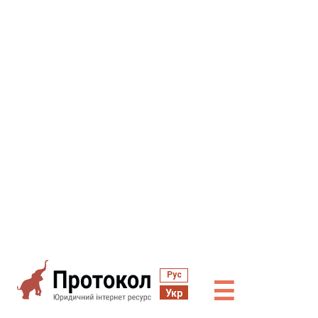
Рус
☰
Укр