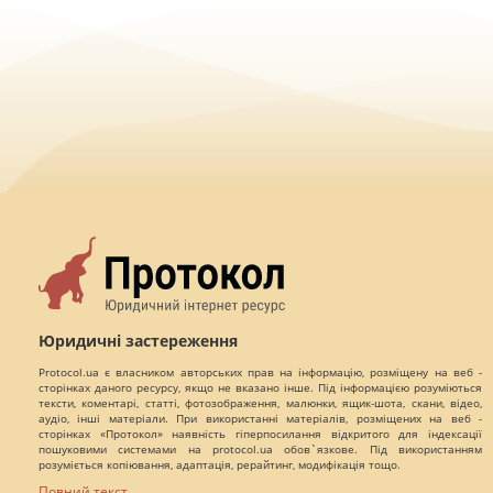
Юридичні застереження
Protocol.ua є власником авторських прав на інформацію, розміщену на веб -
сторінках даного ресурсу, якщо не вказано інше. Під інформацією розуміються
тексти, коментарі, статті, фотозображення, малюнки, ящик-шота, скани, відео,
аудіо, інші матеріали. При використанні матеріалів, розміщених на веб -
сторінках «Протокол» наявність гіперпосилання відкритого для індексації
пошуковими системами на protocol.ua обов`язкове. Під використанням
розуміється копіювання, адаптація, рерайтинг, модифікація тощо.
Повний текст