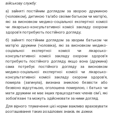
військову службу:
а) зайняті постійним доглядом за хворою дружиною
(чоловіком), дитиною та/або своїми батьком чи матір’ю,
які за висновком медико-соціальної експертної комісії
чи лікарсько-консультативної комісії закладу охорони
здоров’я потребують постійного догляду;
б) зайняті постійним доглядом за хворим батьком чи
матір’ю дружини (чоловіка), які за висновком медико-
соціальної експертної комісії чи лікарсько-
консультативної комісії закладу охорони здоров’я
потребують постійного догляду, якщо вона (дружина)
сама потребує постійного догляду за висновком
медико-соціальної експертної комісії чи лікарсько-
консультативної комісії закладу охорони здоров’я,
померла (загинула), визнана зниклою безвісти або
безвісно відсутньою, оголошена померлою, і батько чи
мати дружини не має інших працездатних членів сім’ї, які
зобов’язані та можуть здійснювати за ними догляд.
Для вірного тлумачення цієї норми важливо враховувати
розташування таких розділових знаків, як дужки.