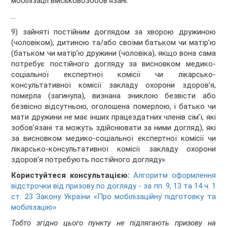
мобілізації військовозобов’язані:
…
9) зайняті постійним доглядом за хворою дружиною
(чоловіком), дитиною та/або своїми батьком чи матір’ю
(батьком чи матір’ю дружини (чоловіка), якщо вона сама
потребує постійного догляду за висновком медико-
соціальної експертної комісії чи лікарсько-
консультативної комісії закладу охорони здоров’я,
померла (загинула), визнана зниклою безвісти або
безвісно відсутньою, оголошена померлою, і батько чи
мати дружини не має інших працездатних членів сім’ї, які
зобов’язані та можуть здійснювати за ними догляд), які
за висновком медико-соціальної експертної комісії чи
лікарсько-консультативної комісії закладу охорони
здоров’я потребують постійного догляду».
Користуйтеся консультацією:
Алгоритм оформлення
відстрочки від призову по догляду - за пп. 9, 13 та 14 ч. 1
ст. 23 Закону України «Про мобілізаційну підготовку та
мобілізацію»
Тобто згідно цього пункту не підлягають призову на