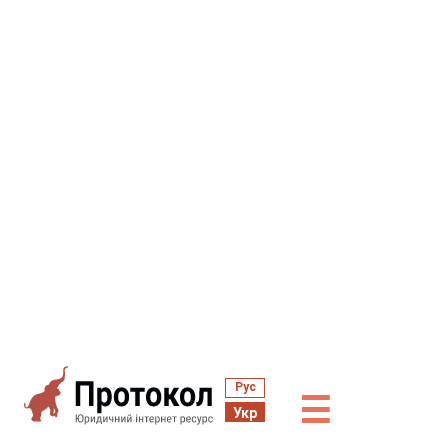
Рус
☰
Укр