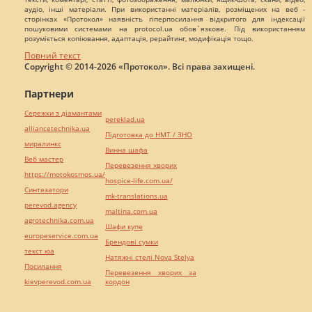
аудіо, інші матеріали. При використанні матеріалів, розміщених на веб -
сторінках «Протокол» наявність гіперпосилання відкритого для індексації
пошуковими системами на protocol.ua обов`язкове. Під використанням
розуміється копіювання, адаптація, рерайтинг, модифікація тощо.
Повний текст
Copyright © 2014-2026 «Протокол». Всі права захищені.
Партнери
Сережки з діамантами
pereklad.ua
alliancetechnika.ua
Підготовка до НМТ / ЗНО
миралинкс
Винна шафа
Веб мастер
Перевезення хворих
https://motokosmos.ua/
hospice-life.com.ua/
Синтезатори
mk-translations.ua
perevod.agency
maltina.com.ua
agrotechnika.com.ua
Шафи купе
europeservice.com.ua
Брендові сумки
текст юа
Натяжні стелі Nova Stelya
Посилання
Перевезення хворих за
kievperevod.com.ua
кордон