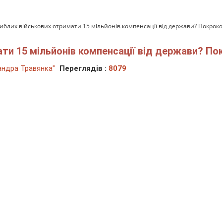
гиблих військових отримати 15 мільйонів компенсації від держави? Покроко
ати 15 мільйонів компенсації від держави? По
ндра Травянка"
Переглядів :
8079