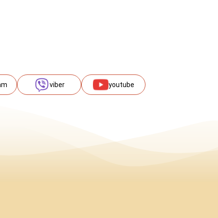
am
viber
youtube