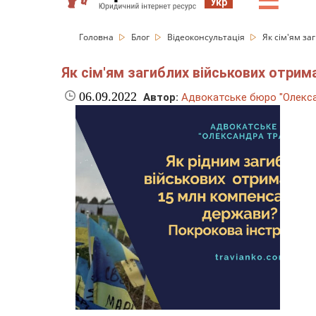
☰
Укр
Головна
Блог
Відеоконсультація
Як сім'ям за
Як сім'ям загиблих військових отрим
06.09.2022
Автор:
Адвокатське бюро "Олекса