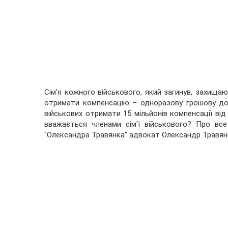
Сім'я кожного військового, який загинув, захища
отримати компенсацію – одноразову грошову допо
військових отримати 15 мільйонів компенсації в
вважається членами сім'ї військового? Про в
"Олександра Травянка" адвокат Олександр Травян