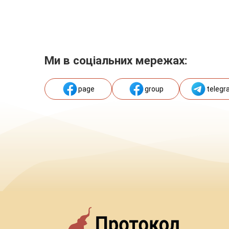
Ми в соціальних мережах:
page
group
telegr