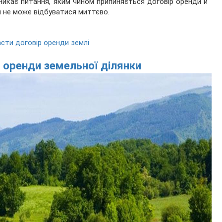
икає питання, яким чином припиняється договір оренди й
и не може відбуватися миттєво.
асти договір оренди землі
 оренди земельної ділянки