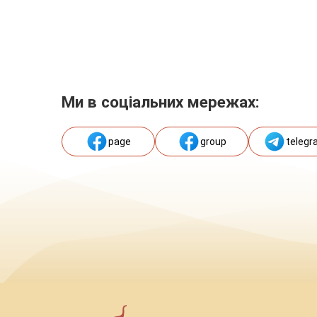
Ми в соціальних мережах:
page
group
telegr