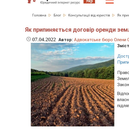
☰
Укр
Головна
Блог
Консультації від юристів
Як при
Як припиняється договір оренди земл
07.04.2022
Автор:
Адвокатське бюро Олени С
Зміст
Достр
Припи
Прав
Земе
Закон
Відпо
власн
підля