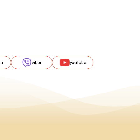
am
viber
youtube