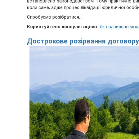
встановлено законодавством. Тому практично вин
коли саме, адже процес ліквідації юридичної особ
Спробуємо розібратися.
Користуйтеся консультацією:
Як правильно укл
Дострокове розірвання договору