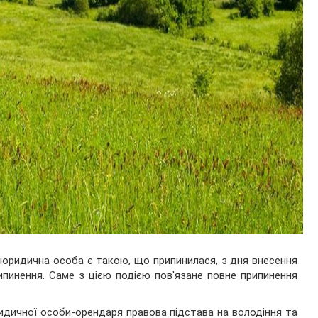
юридична особа є такою, що припинилася, з дня внесення
ипинення. Саме з цією подією пов'язане повне припинення
идичної особи-орендаря правова підстава на володіння та