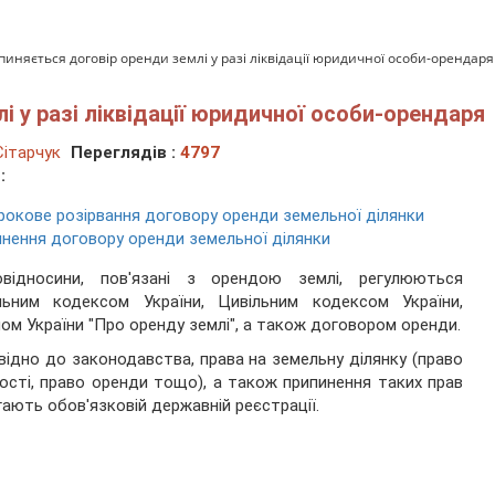
пиняється договір оренди землі у разі ліквідації юридичної особи-орендаря
і у разі ліквідації юридичної особи-орендаря
ітарчук
Переглядів :
4797
:
окове розірвання договору оренди земельної ділянки
нення договору оренди земельної ділянки
овідносини, пов'язані з орендою землі, регулюються
льним кодексом України, Цивільним кодексом України,
ом України "Про оренду землі", а також договором оренди.
відно до законодавства, права на земельну ділянку (право
ості, право оренди тощо), а також припинення таких прав
гають обов'язковій державній реєстрації.