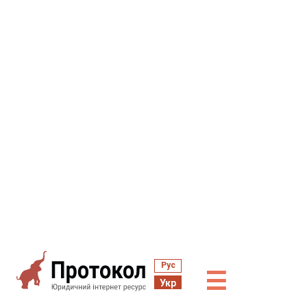
Рус
☰
Укр