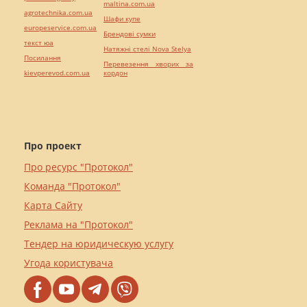
maltina.com.ua
agrotechnika.com.ua
Шафи купе
europeservice.com.ua
Брендові сумки
текст юа
Натяжні стелі Nova Stelya
Посилання
Перевезення хворих за
kievperevod.com.ua
кордон
Про проект
Про ресурс "Протокол"
Команда "Протокол"
Карта Сайту
Реклама на "Протокол"
Тендер на юридическую услугу
Угода користувача