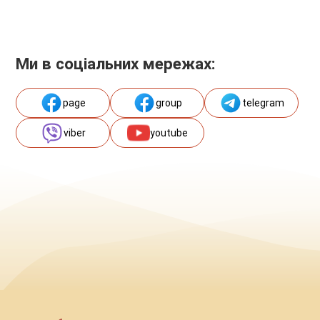
Ми в соціальних мережах:
page
group
telegram
viber
youtube