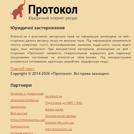
Юридичні застереження
Protocol.ua є власником авторських прав на інформацію, розміщену на веб -
сторінках даного ресурсу, якщо не вказано інше. Під інформацією розуміються
тексти, коментарі, статті, фотозображення, малюнки, ящик-шота, скани, відео,
аудіо, інші матеріали. При використанні матеріалів, розміщених на веб -
сторінках «Протокол» наявність гіперпосилання відкритого для індексації
пошуковими системами на protocol.ua обов`язкове. Під використанням
розуміється копіювання, адаптація, рерайтинг, модифікація тощо.
Повний текст
Copyright © 2014-2026 «Протокол». Всі права захищені.
Партнери
Сережки з діамантами
pereklad.ua
alliancetechnika.ua
Підготовка до НМТ / ЗНО
миралинкс
Винна шафа
Веб мастер
Перевезення хворих
https://motokosmos.ua/
hospice-life.com.ua/
Синтезатори
mk-translations.ua
perevod.agency