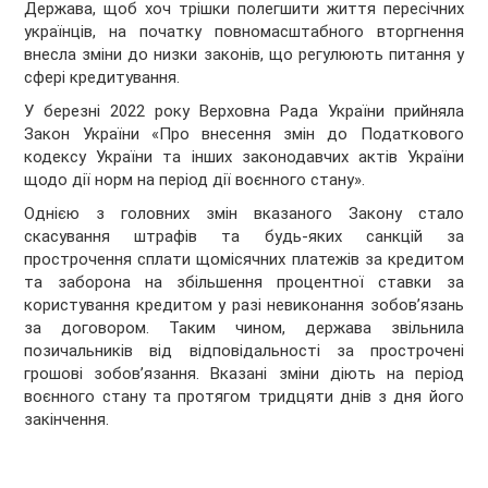
Держава, щоб хоч трішки полегшити життя пересічних
українців, на початку повномасштабного вторгнення
внесла зміни до низки законів, що регулюють питання у
сфері кредитування.
У березні 2022 року Верховна Рада України прийняла
Закон України «Про внесення змін до Податкового
кодексу України та інших законодавчих актів України
щодо дії норм на період дії воєнного стану».
Однією з головних змін вказаного Закону стало
скасування штрафів та будь-яких санкцій за
прострочення сплати щомісячних платежів за кредитом
та заборона на збільшення процентної ставки за
користування кредитом у разі невиконання зобов’язань
за договором. Таким чином, держава звільнила
позичальників від відповідальності за прострочені
грошові зобов’язання. Вказані зміни діють на період
воєнного стану та протягом тридцяти днів з дня його
закінчення.