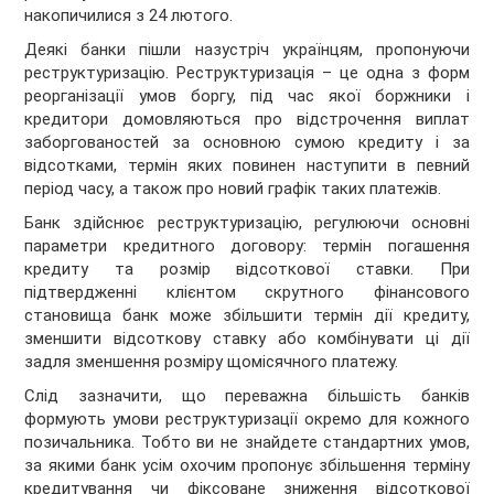
накопичилися з 24 лютого.
Деякі банки пішли назустріч українцям, пропонуючи
реструктуризацію. Реструктуризація – це одна з форм
реорганізації умов боргу, під час якої боржники і
кредитори домовляються про відстрочення виплат
заборгованостей за основною сумою кредиту і за
відсотками, термін яких повинен наступити в певний
період часу, а також про новий графік таких платежів.
Банк здійснює реструктуризацію, регулюючи основні
параметри кредитного договору: термін погашення
кредиту та розмір відсоткової ставки. При
підтвердженні клієнтом скрутного фінансового
становища банк може збільшити термін дії кредиту,
зменшити відсоткову ставку або комбінувати ці дії
задля зменшення розміру щомісячного платежу.
Слід зазначити, що переважна більшість банків
формують умови реструктуризації окремо для кожного
позичальника. Тобто ви не знайдете стандартних умов,
за якими банк усім охочим пропонує збільшення терміну
кредитування чи фіксоване зниження відсоткової