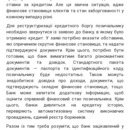
ставки за кредитом. Але це звична ситуація, адже
фінансове становище клієнтів та стан заборгованості у
кожному випадку різні.
Для реструктуризації кредитного боргу позичальнику
необхідно звернутися із заявою до банку, в якому було
отримано кредит. У заяві потрібно вказати обставини,
які спричинили скрутне фінансове становище, та надати
підтверджуючі документи. Крім цього, потрібно бути
готовим, що банк вимагатиме багато різноманітних
документів та довідок. Стандартного пакета
документів — паспорта та ідентифікаційного коду,
позичальнику буде недостатньо. Також можуть
знадобитися: довідка про доходи, документи, що
підтверджують складне фінансове становище, тощо.
Банк може запитати додаткову інформацію, щоб
оцінити справжній фінансовий стан позичальника. Крім
цього, банки дивляться на кредитну історію,
перевіряють автоматизовану систему виконавчих
проваджень, єдиний реєстр боржників.
Разом із тим треба розуміти, що банк зацікавлений у