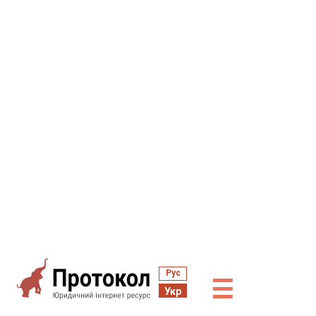
Рус
☰
Укр