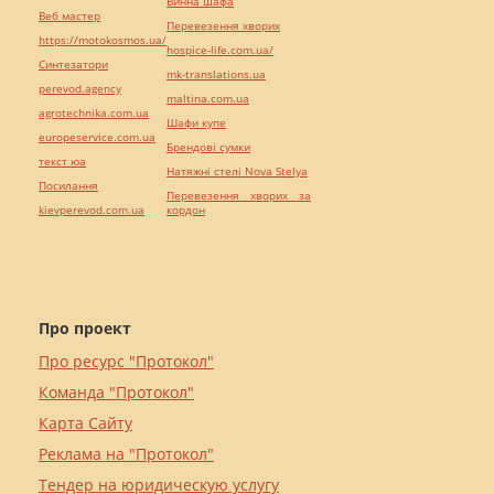
Винна шафа
Веб мастер
Перевезення хворих
https://motokosmos.ua/
hospice-life.com.ua/
Синтезатори
mk-translations.ua
perevod.agency
maltina.com.ua
agrotechnika.com.ua
Шафи купе
europeservice.com.ua
Брендові сумки
текст юа
Натяжні стелі Nova Stelya
Посилання
Перевезення хворих за
kievperevod.com.ua
кордон
Про проект
Про ресурс "Протокол"
Команда "Протокол"
Карта Сайту
Реклама на "Протокол"
Тендер на юридическую услугу