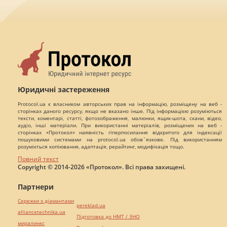
Юридичні застереження
Protocol.ua є власником авторських прав на інформацію, розміщену на веб -
сторінках даного ресурсу, якщо не вказано інше. Під інформацією розуміються
тексти, коментарі, статті, фотозображення, малюнки, ящик-шота, скани, відео,
аудіо, інші матеріали. При використанні матеріалів, розміщених на веб -
сторінках «Протокол» наявність гіперпосилання відкритого для індексації
пошуковими системами на protocol.ua обов`язкове. Під використанням
розуміється копіювання, адаптація, рерайтинг, модифікація тощо.
Повний текст
Copyright © 2014-2026 «Протокол». Всі права захищені.
Партнери
Сережки з діамантами
pereklad.ua
alliancetechnika.ua
Підготовка до НМТ / ЗНО
миралинкс